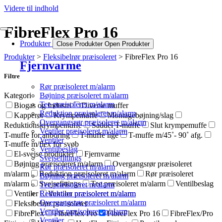
Videre til indhold
FibreFlex Pro 16
Produkter
Close Produkter
Open Produkter
Produkter
Fleksibelrør præisoleret
FibreFlex Pro 16
Fjernvarme
Filtre
Rør præisoleret m/alarm
Bøjning præisoleret m/alarm
Kategori
Tee præisoleret m/alarm
Biogas og Industri
Diverse muffer
Reduktion præisoleret m/alarm
Kapperør
Krympemuffe
Montagebøjning/slag
Overgangsrør præisoleret m/alarm
Reduktionskrympemuffe
Saddel T-muffe
Slut krympemuffe
Ventiler præisoleret m/alarm
T-muffe for anboring
T-muffe lige
T-muffe m/45˚- 90˚ afg.
Ventiler
T-muffe m/flex for svøb
Ventilbeslag
El-svejse produkter
Fjernvarme
Svejsefittings
Bøjning præisoleret m/alarm
Overgangsrør præisoleret
Rør præisoleret m/alarm
m/alarm
Reduktion præisoleret m/alarm
Rør præisoleret
Bøjning præisoleret m/alarm
m/alarm
Svejsefittings
Tee præisoleret m/alarm
Ventilbeslag
Tee præisoleret m/alarm
Reduktion præisoleret m/alarm
Ventiler
Ventiler præisoleret m/alarm
Overgangsrør præisoleret m/alarm
Fleksibelrør præisoleret
Ventiler præisoleret m/alarm
FibreFlex
FibreFlex Pro
FibreFlex Pro 16
FibreFlex/Pro
Ventiler