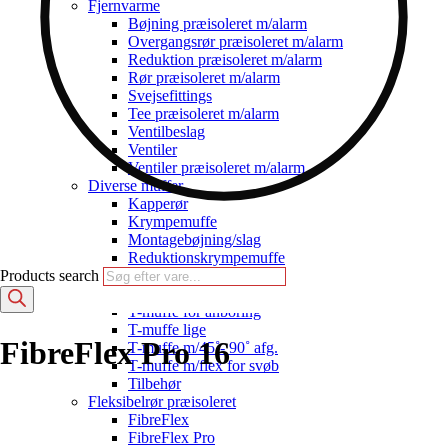
Fjernvarme
Bøjning præisoleret m/alarm
Overgangsrør præisoleret m/alarm
Reduktion præisoleret m/alarm
Rør præisoleret m/alarm
Svejsefittings
Tee præisoleret m/alarm
Ventilbeslag
Ventiler
Ventiler præisoleret m/alarm
Diverse muffer
Kapperør
Krympemuffe
Montagebøjning/slag
Reduktionskrympemuffe
Products search
Saddel T-muffe
Slut krympemuffe
T-muffe for anboring
T-muffe lige
FibreFlex Pro 16
T-muffe m/45˚- 90˚ afg.
T-muffe m/flex for svøb
Tilbehør
Fleksibelrør præisoleret
FibreFlex
FibreFlex Pro