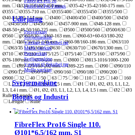
FibreFlex Pro 16
mm.
Ø324-356/400-450 mm.
Ø35-42+35-42/160-175 mm.
FibreFlex/Pro Fittings
Ø355
Ø355-710 nn.
Ø355/400
Ø355/450
Ø355/500
Udlejning
Ø40-54/110-144 mm.
Ø400
Ø400/450
Ø400/500
Ø450
Ø450/500
Ø450/560
Ø457-900 mm.
Ø48-128 mm.
Ø48-50+48-50/160-225 mm.
Ø500
Ø500/560
Ø500/630
Presværktøj
Ø560
Ø560/630
Ø60-163 mm.
Ø60-63+60-63/180-202
Svejsemaskine
mm.
Ø60-76/125-140 mm.
Ø60-98/160-186 mm.
Ø63/110
Værktøj til fleksibel rør
Ø63/75
Ø63/90
Ø630
Ø630/710
Ø670/1300 mm.
Muffe værktøj
Presværktøj
Ø710
Ø75/110
Ø75/125
Ø75/140
Ø75/160
Ø75/90
Svejsemaskine
Ø76-186 mm.
Ø76-200 mm.
Ø800
Ø813-1016/1000-1200
Værktøj til fleksibel rør
mm.
Ø89-125/160-202 mm.
Ø89-225 mm.
Ø90
Ø90/110
Muffe værktøj
Ø90/125
Ø90/140
Ø90/160
Ø90/180
Ø90/200
Ø900
32
40
50
63
75
90
110
125
140
160
Svejsemaskine
L1
L2
L3
L4
L5 i mm.
Ø1
Ø1, Ø2, Ø3, L1, L2,
L3, L4 i mm.
Ø1, Ø2, Ø3, L1, L2, L3, L4, L5 i mm.
Ø2
Ø3
Biogas og Industri
Rulle / Længde
Længde
Rulle
Special produkter
FibreFlex Pro16 Single 110.
El-svejse produkter
Ø101*6,5/162 mm. S1