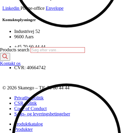
Linkedin
Phone-office
Envelope
Kontaktoplysninger
Industrivej 52
9600 Aars
+45 70 60 44 44
Products search
info@skanego.dk
faktura@skanego.dk
Kontakt os
CVR: 40664742
© 2026 Skanego – Tlf. 70 60 44 44
Privatlivspolitik
CSR-politik
Code of Conduct
Salgs- og leveringsbetingelser
Produktkatalog
Produkter