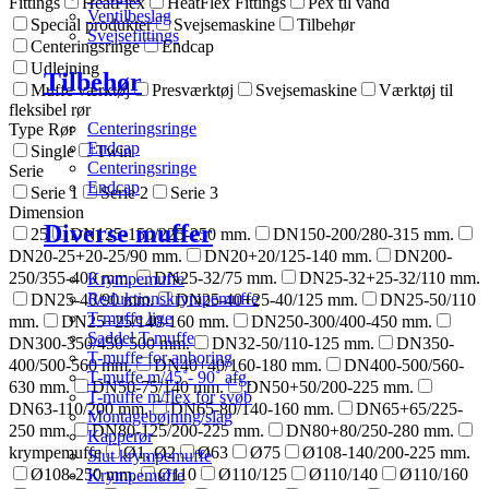
Fittings
HeatFlex
HeatFlex Fittings
Pex til vand
Ventilbeslag
Special produkter
Svejsemaskine
Tilbehør
Svejsefittings
Centeringsringe
Endcap
Udlejning
Tilbehør
Muffe værktøj
Presværktøj
Svejsemaskine
Værktøj til
fleksibel rør
Centeringsringe
Type Rør
Endcap
Single
Twin
Centeringsringe
Serie
Endcap
Serie 1
Serie 2
Serie 3
Dimension
Diverse muffer
25
DN125-150/225-250 mm.
DN150-200/280-315 mm.
DN20-25+20-25/90 mm.
DN20+20/125-140 mm.
DN200-
250/355-400 mm.
DN25-32/75 mm.
DN25-32+25-32/110 mm.
Krympemuffe
Reduktionskrympemuffe
DN25-40/90 mm.
DN25-40+25-40/125 mm.
DN25-50/110
T-muffe lige
mm.
DN25+25/140-160 mm.
DN250-300/400-450 mm.
Saddel T-muffe
DN300-350/450-500 mm.
DN32-50/110-125 mm.
DN350-
T-muffe for anboring
400/500-560 mm.
DN40+40/160-180 mm.
DN400-500/560-
T-muffe m/45˚- 90˚ afg.
630 mm.
DN50-75/140 mm.
DN50+50/200-225 mm.
T-muffe m/flex for svøb
DN63-110/200 mm.
DN65-80/140-160 mm.
DN65+65/225-
Montagebøjning/slag
250 mm.
DN80-125/200-225 mm.
DN80+80/250-280 mm.
Kapperør
krympemuffe
Ø1, Ø2
Ø63
Ø75
Ø108-140/200-225 mm.
Slut krympemuffe
Ø108-250 mm.
Ø110
Ø110/125
Ø110/140
Ø110/160
Krympemuffe