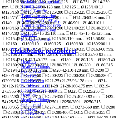
Reduktionskrympemuffe
Ø110/180
Ø110/200
Ø110/225
Ø110/75
Ø114-250
T-muffe lige
mm.
Ø12-21+12-21/90-128 mm.
Ø125
Ø125/140
Saddel T-muffe
Ø125/160
Ø125/180
Ø125/200
Ø125/225
Ø125/250
T-muffe for anboring
Ø125/75
Ø125/90
Ø139-280 mm.
Ø14-26/63-93 mm.
T-muffe m/45˚- 90˚ afg.
Ø140
Ø140-168/250-280 mm.
Ø140/90
Ø140/110
T-muffe m/flex for svøb
Ø140/160
Ø140/180
Ø140/200
Ø140/225
Ø140/250
Montagebøjning/slag
Ø140/280
Ø15-35+15-35/110 mm.
Ø15-45+15-45/125 mm.
Kapperør
Ø15-45+15-45/140 mm.
Ø15-50/110 mm.
Ø15-50/90 mm.
Slut krympemuffe
Ø160
Ø160/110
Ø160/125
Ø160/180
Ø160/200
Ø160/225
Ø160/250
Ø160/280
Ø160/315
Ø163/60 mm.
Fleksibelrør præisoleret
Ø168-315 mm.
Ø18-22/110-128 mm.
Ø18-22/90-93 mm.
Ø18-42+18-42/140-175 mm.
Ø180
Ø180/125
Ø180/140
HeatFlex
Ø180/200
Ø180/225
Ø180/250
Ø180/280
Ø180/315
HeatFlex Fittings
Ø194-219/280-315 mm.
Ø20-42/110-128 mm.
Ø200
Pex til vand
Ø200/140
Ø200/160
Ø200/225
Ø200/250
Ø200/280
FibreFlex
Ø200/315
Ø200/355
Ø21-25+21-25/93-128 mm.
Ø21-
FibreFlex Pro
FibreFlex Pro 16
28+12-15/93-128 mm.
Ø21-28+21-28/160-175 mm.
Ø219-
FibreFlex/Pro Fittings
273/355-400 mm.
Ø219-400 mm.
Ø225
Ø225/250
HeatFlex
Ø225/280
Ø225/315
Ø225/355
Ø25-40/90-93 mm.
Ø25-
HeatFlex Fittings
54+25-54/110-143 mm.
Ø250
Ø250/280
Ø250/315
Pex til vand
Ø250/355
Ø250/400
Ø27-110 mm.
Ø273-560 mm.
Ø280
FibreFlex
Ø280/315
Ø280/355
Ø280/400
Ø315
Ø315/355
FibreFlex Pro
Ø315/400
Ø315/450
Ø32-54/160-163 mm.
Ø32-54/175-186