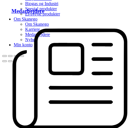
Biogas og Industri
Special produkter
Medarbejdere
El-svejse produkter
Om Skanego
Om Skanego
Karriere
Medarbejdere
Nyhed
Min konto