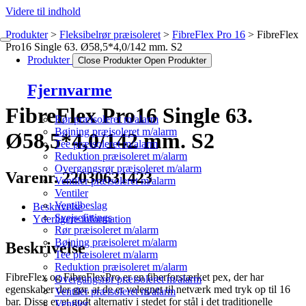
Videre til indhold
Produkter
Fleksibelrør præisoleret
FibreFlex Pro 16
FibreFlex
Pro16 Single 63. Ø58,5*4,0/142 mm. S2
Produkter
Close Produkter
Open Produkter
Fjernvarme
FibreFlex Pro16 Single 63.
Rør præisoleret m/alarm
Bøjning præisoleret m/alarm
Ø58,5*4,0/142 mm. S2
Tee præisoleret m/alarm
Reduktion præisoleret m/alarm
Overgangsrør præisoleret m/alarm
Varenr. 22030631423
Ventiler præisoleret m/alarm
Ventiler
Ventilbeslag
Beskrivelse
Svejsefittings
Yderligere information
Rør præisoleret m/alarm
Bøjning præisoleret m/alarm
Beskrivelse
Tee præisoleret m/alarm
Reduktion præisoleret m/alarm
FibreFlex og FibreFlexPro er en fiberforstærket pex, der har
Overgangsrør præisoleret m/alarm
egenskaber der gør, at de er velegnet til netværk med tryk op til 16
Ventiler præisoleret m/alarm
bar. Disse er et godt alternativ i stedet for stål i det traditionelle
Ventiler