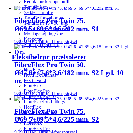
Reduktionskrympemuffe
T-muffe lige
Saddel T-muffe
T-muffe for anboring
FibreFlex Pro Twin 75.
T-muffe m/45˚- 90˚ afg.
Ø69,5+69,5*4,6/202 mm. S1
T-muffe m/flex for svøb
Montagebøjning/slag
Kapperør
9.999,00
kr.
Tilføj til forespørgsel
Slut krympemuffe
Fleksibelrør præisoleret
FibreFlex Pro Twin 50.
HeatFlex
Ø47,6+47,6*3,6/182 mm. S2 Lgd. 10
HeatFlex Fittings
m.
Pex til vand
FibreFlex
FibreFlex Pro
9.999,00
kr.
Tilføj til forespørgsel
FibreFlex Pro 16
FibreFlex/Pro Fittings
HeatFlex
FibreFlex Pro Twin 75.
HeatFlex Fittings
Pex til vand
Ø69,5+69,5*4,6/225 mm. S2
FibreFlex
FibreFlex Pro
9.999,00
kr.
Tilføj til forespørgsel