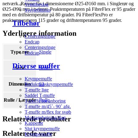
netværk. Rørene fås i dimensionerne Ø25-Ø160 mm. i Singlerør og
Ventilbeslag
Ø25-Ø90 mm i twinrør. Peaktemperaturen på FibreFlex er 95 grader
Svejsefittings
med en driftstemperatur på 80 grader. På FibreFlexPro er
peaktemperaturen 115 grader og driftstemperaturen 95 grader.
Tilbehør
Yderligere information
Centeringsringe
Endcap
Centeringsringe
Type rør
Single
Endcap
Diverse muffer
Serie
Serie 2
Krympemuffe
Dimension
63
Reduktionskrympemuffe
T-muffe lige
Saddel T-muffe
Rulle / Længde
Rulle
T-muffe for anboring
T-muffe m/45˚- 90˚ afg.
T-muffe m/flex for svøb
Relaterede produkter
Montagebøjning/slag
Kapperør
Slut krympemuffe
Relaterede varer
Krympemuffe