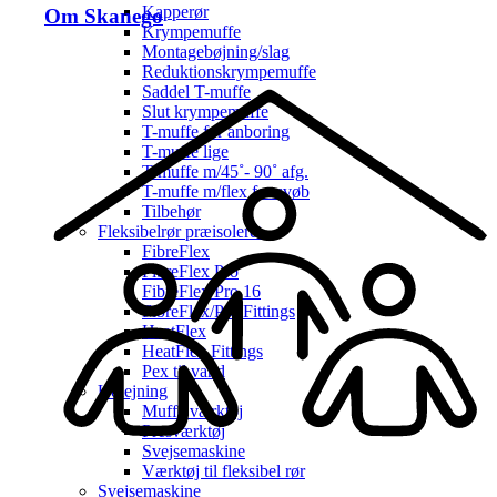
Kapperør
Om Skanego
Krympemuffe
Montagebøjning/slag
Reduktionskrympemuffe
Saddel T-muffe
Slut krympemuffe
T-muffe for anboring
T-muffe lige
T-muffe m/45˚- 90˚ afg.
T-muffe m/flex for svøb
Tilbehør
Fleksibelrør præisoleret
FibreFlex
FibreFlex Pro
FibreFlex Pro 16
FibreFlex/Pro Fittings
HeatFlex
HeatFlex Fittings
Pex til vand
Udlejning
Muffe værktøj
Presværktøj
Svejsemaskine
Værktøj til fleksibel rør
Svejsemaskine