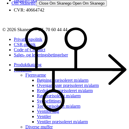
faktura@skanego.dk
Om Skanego
Close Om Skanego
Open Om Skanego
CVR: 40664742
© 2026 Skanego – Tlf. 70 60 44 44
Privatlivspolitik
CSR-politik
Code of Conduct
Salgs- og leveringsbetingelser
Produktkatalog
Produkter
Fjernvarme
Bøjning præisoleret m/alarm
Overgangsrør præisoleret m/alarm
Reduktion præisoleret m/alarm
Rør præisoleret m/alarm
Svejsefittings
Tee præisoleret m/alarm
Ventilbeslag
Ventiler
Ventiler præisoleret m/alarm
Diverse muffer