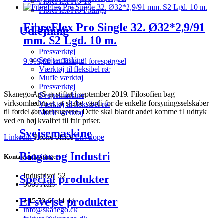
FibreFlex Pro 16
FibreFlex/Pro Fittings
FibreFlex Pro Single 32. Ø32*2,9/91
Udlejning
mm. S2 Lgd. 10 m.
Presværktøj
Svejsemaskine
9.999,00
kr.
Tilføj til forespørgsel
Værktøj til fleksibel rør
Muffe værktøj
Presværktøj
Skanego ApS er stiftet i september 2019. Filosofien bag
Svejsemaskine
virksomheden er, at skabe værdi for de enkelte forsyningsselskaber
Værktøj til fleksibel rør
til fordel for forbrugerne. Dette skal blandt andet komme til udtryk
Muffe værktøj
ved en høj kvalitet til fair priser.
Svejsemaskine
Linkedin
Phone-office
Envelope
Biogas og Industri
Kontaktoplysninger
Industrivej 52
Special produkter
9600 Aars
El-svejse produkter
+45 70 60 44 44
info@skanego.dk