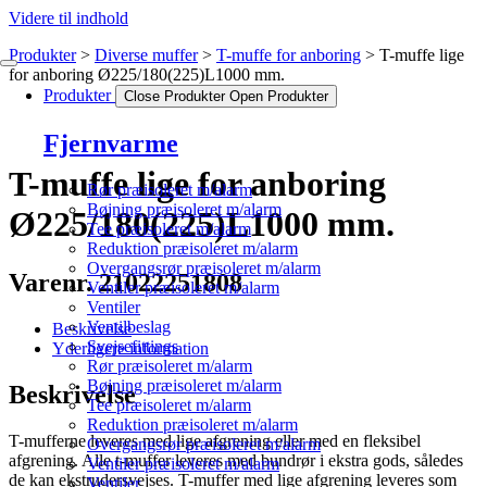
Videre til indhold
Produkter
Diverse muffer
T-muffe for anboring
T-muffe lige
for anboring Ø225/180(225)L1000 mm.
Produkter
Close Produkter
Open Produkter
Fjernvarme
T-muffe lige for anboring
Rør præisoleret m/alarm
Bøjning præisoleret m/alarm
Ø225/180(225)L1000 mm.
Tee præisoleret m/alarm
Reduktion præisoleret m/alarm
Overgangsrør præisoleret m/alarm
Varenr. 21022251808
Ventiler præisoleret m/alarm
Ventiler
Ventilbeslag
Beskrivelse
Svejsefittings
Yderligere information
Rør præisoleret m/alarm
Bøjning præisoleret m/alarm
Beskrivelse
Tee præisoleret m/alarm
Reduktion præisoleret m/alarm
T-mufferne leveres med lige afgrening eller med en fleksibel
Overgangsrør præisoleret m/alarm
afgrening. Alle t-muffer leveres med bundrør i ekstra gods, således
Ventiler præisoleret m/alarm
de kan ekstrudersvejses. T-muffer med lige afgrening leveres som
Ventiler