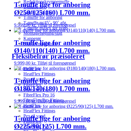
Reduktionskrympemuffe
T-muffe lige for anboring
T-muffe lige
Ø250/125(160) L700 mm.
Saddel T-muffe
T-muffe for anboring
T-muffe m/45˚- 90˚ afg.
9.999,00
kr.
Tilføj til forespørgsel
T-muffe m/flex for svøb
Montagebøjning/slag
Kapperør
T-muffe lige for anboring
Slut krympemuffe
Ø140/110(140) L700 mm.
Fleksibelrør præisoleret
9.999,00
kr.
Tilføj til forespørgsel
HeatFlex
HeatFlex Fittings
Pex til vand
T-muffe lige for anboring
FibreFlex
Ø180/140(180) L700 mm.
FibreFlex Pro
FibreFlex Pro 16
FibreFlex/Pro Fittings
9.999,00
kr.
Tilføj til forespørgsel
HeatFlex
HeatFlex Fittings
Pex til vand
T-muffe lige for anboring
FibreFlex
Ø225/90(125) L700 mm.
FibreFlex Pro