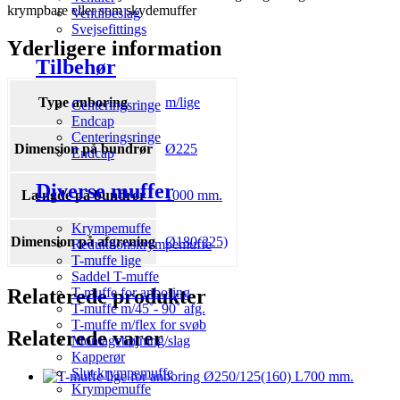
krympbare eller som skydemuffer
Ventilbeslag
Svejsefittings
Yderligere information
Tilbehør
Type anboring
m/lige
Centeringsringe
Endcap
Centeringsringe
Dimension på bundrør
Ø225
Endcap
Diverse muffer
Længde på bundrør
1000 mm.
Krympemuffe
Dimension på afgrening
Ø180(225)
Reduktionskrympemuffe
T-muffe lige
Saddel T-muffe
Relaterede produkter
T-muffe for anboring
T-muffe m/45˚- 90˚ afg.
T-muffe m/flex for svøb
Relaterede varer
Montagebøjning/slag
Kapperør
Slut krympemuffe
Krympemuffe