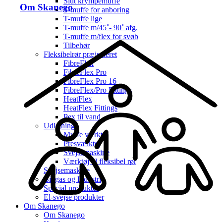
Slut krympemuffe
Om Skanego
T-muffe for anboring
T-muffe lige
T-muffe m/45˚- 90˚ afg.
T-muffe m/flex for svøb
Tilbehør
Fleksibelrør præisoleret
FibreFlex
FibreFlex Pro
FibreFlex Pro 16
FibreFlex/Pro Fittings
HeatFlex
HeatFlex Fittings
Pex til vand
Udlejning
Muffe værktøj
Presværktøj
Svejsemaskine
Værktøj til fleksibel rør
Svejsemaskine
Biogas og Industri
Special produkter
El-svejse produkter
Om Skanego
Om Skanego