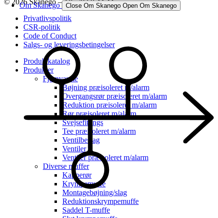
© 2026 Skanego – Tlf. 70 60 44 44
Om Skanego
Close Om Skanego
Open Om Skanego
Privatlivspolitik
CSR-politik
Code of Conduct
Salgs- og leveringsbetingelser
Produktkatalog
Produkter
Fjernvarme
Bøjning præisoleret m/alarm
Overgangsrør præisoleret m/alarm
Reduktion præisoleret m/alarm
Rør præisoleret m/alarm
Svejsefittings
Tee præisoleret m/alarm
Ventilbeslag
Ventiler
Ventiler præisoleret m/alarm
Diverse muffer
Kapperør
Krympemuffe
Montagebøjning/slag
Reduktionskrympemuffe
Saddel T-muffe