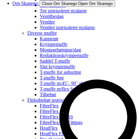
Om Skanego
Close Om Skanego
Open Om Skanego
Svejsefittings
Tee præisoleret m/alarm
Ventilbeslag
Ventiler
Ventiler præisoleret m/alarm
Diverse muffer
Kapperør
Krympemuffe
Montagebøjning/slag
Reduktionskrympemuffe
Saddel T-muffe
Slut krympemuffe
T-muffe for anboring
T-muffe lige
T-muffe m/45˚- 90˚ afg.
T-muffe m/flex for svøb
Tilbehør
Fleksibelrør præisoleret
FibreFlex
FibreFlex Pro
FibreFlex Pro 16
FibreFlex/Pro Fittings
HeatFlex
HeatFlex Fittings