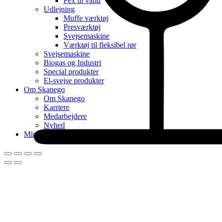
Pex til vand
Udlejning
Muffe værktøj
Presværktøj
Svejsemaskine
Værktøj til fleksibel rør
Svejsemaskine
Biogas og Industri
Special produkter
El-svejse produkter
Om Skanego
Om Skanego
Karriere
Medarbejdere
Nyhed
Min konto