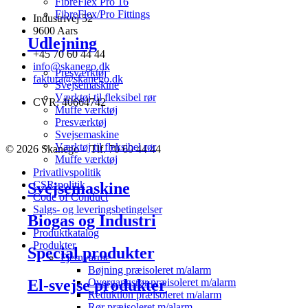
FibreFlex Pro 16
FibreFlex/Pro Fittings
Industrivej 52
9600 Aars
Udlejning
+45 70 60 44 44
info@skanego.dk
Presværktøj
faktura@skanego.dk
Svejsemaskine
Værktøj til fleksibel rør
CVR: 40664742
Muffe værktøj
Presværktøj
Svejsemaskine
Værktøj til fleksibel rør
© 2026 Skanego – Tlf. 70 60 44 44
Muffe værktøj
Privatlivspolitik
CSR-politik
Svejsemaskine
Code of Conduct
Salgs- og leveringsbetingelser
Biogas og Industri
Produktkatalog
Produkter
Special produkter
Fjernvarme
Bøjning præisoleret m/alarm
El-svejse produkter
Overgangsrør præisoleret m/alarm
Reduktion præisoleret m/alarm
Rør præisoleret m/alarm