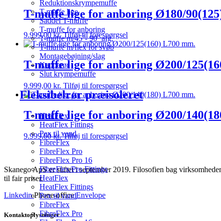
Reduktionskrympemuffe
T-muffe lige for anboring Ø180/90(12
T-muffe lige
Saddel T-muffe
T-muffe for anboring
9.999,00
kr.
Tilføj til forespørgsel
T-muffe m/45˚- 90˚ afg.
T-muffe m/flex for svøb
Montagebøjning/slag
T-muffe lige for anboring Ø200/125(1
Kapperør
Slut krympemuffe
9.999,00
kr.
Tilføj til forespørgsel
Fleksibelrør præisoleret
T-muffe lige for anboring Ø200/140(1
HeatFlex
HeatFlex Fittings
Pex til vand
9.999,00
kr.
Tilføj til forespørgsel
FibreFlex
FibreFlex Pro
FibreFlex Pro 16
FibreFlex/Pro Fittings
Skanego ApS er stiftet i september 2019. Filosofien bag virksomheden e
HeatFlex
til fair priser.
HeatFlex Fittings
Linkedin
Phone-office
Envelope
Pex til vand
FibreFlex
FibreFlex Pro
Kontaktoplysninger