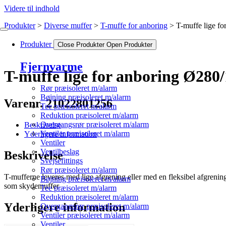
Videre til indhold
Produkter
Diverse muffer
T-muffe for anboring
T-muffe lige f
Produkter
Close Produkter
Open Produkter
Fjernvarme
T-muffe lige for anboring Ø280
Rør præisoleret m/alarm
Bøjning præisoleret m/alarm
Varenr. 21022801256
Tee præisoleret m/alarm
Reduktion præisoleret m/alarm
Overgangsrør præisoleret m/alarm
Beskrivelse
Ventiler præisoleret m/alarm
Yderligere information
Ventiler
Ventilbeslag
Beskrivelse
Svejsefittings
Rør præisoleret m/alarm
T-mufferne leveres med lige afgrening eller med en fleksibel afgrenin
Bøjning præisoleret m/alarm
som skydemuffer
Tee præisoleret m/alarm
Reduktion præisoleret m/alarm
Yderligere information
Overgangsrør præisoleret m/alarm
Ventiler præisoleret m/alarm
Ventiler