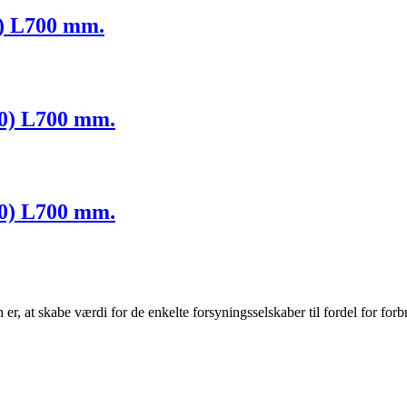
5) L700 mm.
60) L700 mm.
80) L700 mm.
r, at skabe værdi for de enkelte forsyningsselskaber til fordel for forb