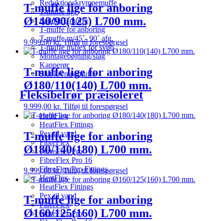
Reduktionskrympemuffe
T-muffe lige for anboring
T-muffe lige
Ø140/90(125) L700 mm.
Saddel T-muffe
T-muffe for anboring
T-muffe m/45˚- 90˚ afg.
9.999,00
kr.
Tilføj til forespørgsel
T-muffe m/flex for svøb
Montagebøjning/slag
Kapperør
T-muffe lige for anboring
Slut krympemuffe
Ø180/110(140) L700 mm.
Fleksibelrør præisoleret
9.999,00
kr.
Tilføj til forespørgsel
HeatFlex
HeatFlex Fittings
Pex til vand
T-muffe lige for anboring
FibreFlex
Ø180/140(180) L700 mm.
FibreFlex Pro
FibreFlex Pro 16
FibreFlex/Pro Fittings
9.999,00
kr.
Tilføj til forespørgsel
HeatFlex
HeatFlex Fittings
Pex til vand
T-muffe lige for anboring
FibreFlex
Ø160/125(160) L700 mm.
FibreFlex Pro