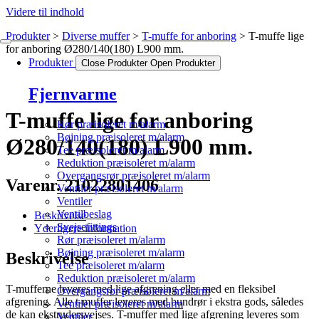
Videre til indhold
Produkter
Diverse muffer
T-muffe for anboring
T-muffe lige
for anboring Ø280/140(180) L900 mm.
Produkter
Close Produkter
Open Produkter
Fjernvarme
T-muffe lige for anboring
Rør præisoleret m/alarm
Bøjning præisoleret m/alarm
Ø280/140(180) L900 mm.
Tee præisoleret m/alarm
Reduktion præisoleret m/alarm
Overgangsrør præisoleret m/alarm
Varenr. 21022801406
Ventiler præisoleret m/alarm
Ventiler
Ventilbeslag
Beskrivelse
Svejsefittings
Yderligere information
Rør præisoleret m/alarm
Bøjning præisoleret m/alarm
Beskrivelse
Tee præisoleret m/alarm
Reduktion præisoleret m/alarm
T-mufferne leveres med lige afgrening eller med en fleksibel
Overgangsrør præisoleret m/alarm
afgrening. Alle t-muffer leveres med bundrør i ekstra gods, således
Ventiler præisoleret m/alarm
de kan ekstrudersvejses. T-muffer med lige afgrening leveres som
Ventiler