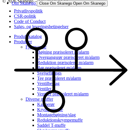
© 2026 Skanego – Tlf. 70 60 44 44
Om Skanego
Close Om Skanego
Open Om Skanego
Privatlivspolitik
CSR-politik
Code of Conduct
Salgs- og leveringsbetingelser
Produktkatalog
Produkter
Fjernvarme
Bøjning præisoleret m/alarm
Overgangsrør præisoleret m/alarm
Reduktion præisoleret m/alarm
Rør præisoleret m/alarm
Svejsefittings
Tee præisoleret m/alarm
Ventilbeslag
Ventiler
Ventiler præisoleret m/alarm
Diverse muffer
Kapperør
Krympemuffe
Montagebøjning/slag
Reduktionskrympemuffe
Saddel T-muffe