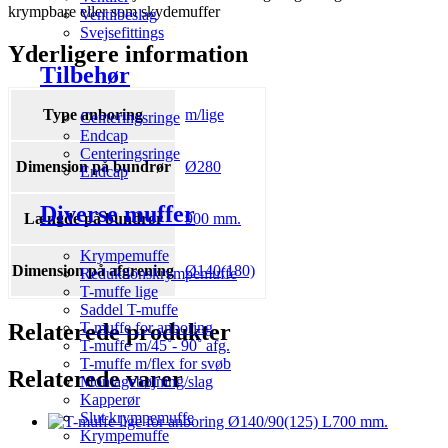
krympbare eller som skydemuffer
Ventilbeslag
Svejsefittings
Yderligere information
Tilbehør
Type anboring
m/lige
Centeringsringe
Endcap
Centeringsringe
Dimension på bundrør
Ø280
Endcap
Diverse muffer
Længde på bundrør
900 mm.
Krympemuffe
Dimension på afgrening
Ø140(180)
Reduktionskrympemuffe
T-muffe lige
Saddel T-muffe
Relaterede produkter
T-muffe for anboring
T-muffe m/45˚- 90˚ afg.
T-muffe m/flex for svøb
Relaterede varer
Montagebøjning/slag
Kapperør
Slut krympemuffe
Krympemuffe