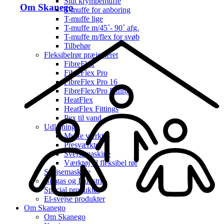
Slut krympemuffe
Om Skanego
T-muffe for anboring
T-muffe lige
T-muffe m/45˚- 90˚ afg.
T-muffe m/flex for svøb
Tilbehør
Fleksibelrør præisoleret
FibreFlex
FibreFlex Pro
FibreFlex Pro 16
FibreFlex/Pro Fittings
HeatFlex
HeatFlex Fittings
Pex til vand
Udlejning
Muffe værktøj
Presværktøj
Svejsemaskine
Værktøj til fleksibel rør
Svejsemaskine
Biogas og Industri
Special produkter
El-svejse produkter
Om Skanego
Om Skanego