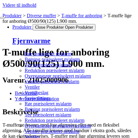
Videre til indhold
Produkter
Diverse muffer
T-muffe for anboring
T-muffe lige
for anboring Ø500/90(125) L900 mm.
Produkter
Close Produkter
Open Produkter
Fjernvarme
T-muffe lige for anboring
Rør præisoleret m/alarm
Bøjning præisoleret m/alarm
Ø500/90(125) L900 mm.
Tee præisoleret m/alarm
Reduktion præisoleret m/alarm
Overgangsrør præisoleret m/alarm
Varenr. 21025000906
Ventiler præisoleret m/alarm
Ventiler
Ventilbeslag
Beskrivelse
Svejsefittings
Yderligere information
Rør præisoleret m/alarm
Bøjning præisoleret m/alarm
Beskrivelse
Tee præisoleret m/alarm
Reduktion præisoleret m/alarm
T-mufferne leveres med lige afgrening eller med en fleksibel
Overgangsrør præisoleret m/alarm
afgrening. Alle t-muffer leveres med bundrør i ekstra gods, således
Ventiler præisoleret m/alarm
de kan ekstrudersvejses. T-muffer med lige afgrening leveres som
Ventiler