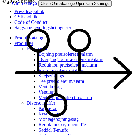
© 2026 Skanego – Tlf. 70 60 44 44
Om Skanego
Close Om Skanego
Open Om Skanego
Privatlivspolitik
CSR-politik
Code of Conduct
Salgs- og leveringsbetingelser
Produktkatalog
Produkter
Fjernvarme
Bøjning præisoleret m/alarm
Overgangsrør præisoleret m/alarm
Reduktion præisoleret m/alarm
Rør præisoleret m/alarm
Svejsefittings
Tee præisoleret m/alarm
Ventilbeslag
Ventiler
Ventiler præisoleret m/alarm
Diverse muffer
Kapperør
Krympemuffe
Montagebøjning/slag
Reduktionskrympemuffe
Saddel T-muffe