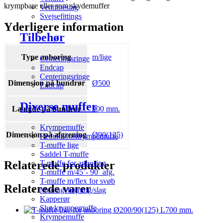
krympbare eller som skydemuffer
Ventilbeslag
Svejsefittings
Yderligere information
Tilbehør
Type anboring
m/lige
Centeringsringe
Endcap
Centeringsringe
Dimension på bundrør
Ø500
Endcap
Diverse muffer
Længde på bundrør
900 mm.
Krympemuffe
Dimension på afgrening
Ø90(125)
Reduktionskrympemuffe
T-muffe lige
Saddel T-muffe
Relaterede produkter
T-muffe for anboring
T-muffe m/45˚- 90˚ afg.
T-muffe m/flex for svøb
Relaterede varer
Montagebøjning/slag
Kapperør
Slut krympemuffe
Krympemuffe