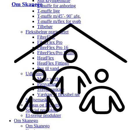
Slut krympemuffe
Om Skanego
T-muffe for anboring
T-muffe lige
T-muffe m/45˚- 90˚ afg.
T-muffe m/flex for svøb
Tilbehør
Fleksibelrør præisoleret
FibreFlex
FibreFlex Pro
FibreFlex Pro 16
FibreFlex/Pro Fittings
HeatFlex
HeatFlex Fittings
Pex til vand
Udlejning
Muffe værktøj
Presværktøj
Svejsemaskine
Værktøj til fleksibel rør
Svejsemaskine
Biogas og Industri
Special produkter
El-svejse produkter
Om Skanego
Om Skanego