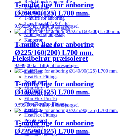
Reduktionskrympemuffe
T-muffe lige for anboring
T-muffe lige
Ø200/90(125) L700 mm.
Saddel T-muffe
T-muffe for anboring
T-muffe m/45˚- 90˚ afg.
9.999,00
kr.
Tilføj til forespørgsel
T-muffe m/flex for svøb
Montagebøjning/slag
Kapperør
T-muffe lige for anboring
Slut krympemuffe
Ø225/160(200) L700 mm.
Fleksibelrør præisoleret
9.999,00
kr.
Tilføj til forespørgsel
HeatFlex
HeatFlex Fittings
Pex til vand
T-muffe lige for anboring
FibreFlex
Ø140/90(125) L700 mm.
FibreFlex Pro
FibreFlex Pro 16
FibreFlex/Pro Fittings
9.999,00
kr.
Tilføj til forespørgsel
HeatFlex
HeatFlex Fittings
Pex til vand
T-muffe lige for anboring
FibreFlex
Ø225/90(125) L700 mm.
FibreFlex Pro