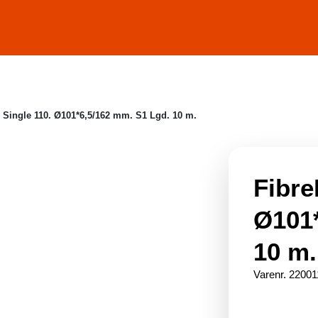
Om Skanego
Opret B2B 
 Single 110. Ø101*6,5/162 mm. S1 Lgd. 10 m.
Fibre
Ø101*
10 m.
Varenr. 2200