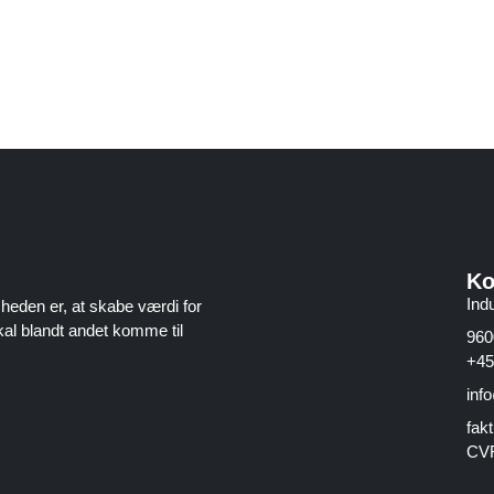
Ko
Indu
heden er, at skabe værdi for
skal blandt andet komme til
960
+45
inf
fak
CVR