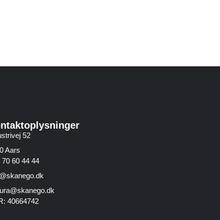
ntaktoplysninger
strivej 52
0 Aars
 70 60 44 44
o@skanego.dk
tura@skanego.dk
: 40664742