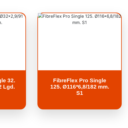
le 32.
FibreFlex Pro Single
2 Lgd.
125. Ø116*6,8/182 mm.
S1