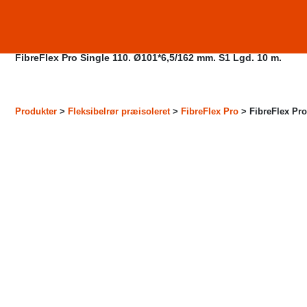
Produkter
FibreFlex Pro Single 110. Ø101*6,5/162 mm. S1 Lgd. 10 m.
Produkter
Fleksibelrør præisoleret
FibreFlex Pro
FibreFlex Pro