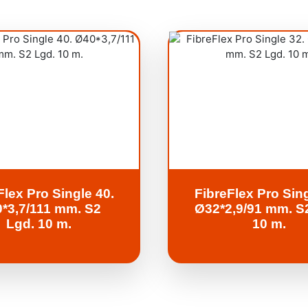
Flex Pro Single 40.
FibreFlex Pro Sing
*3,7/111 mm. S2
Ø32*2,9/91 mm. S
Lgd. 10 m.
10 m.