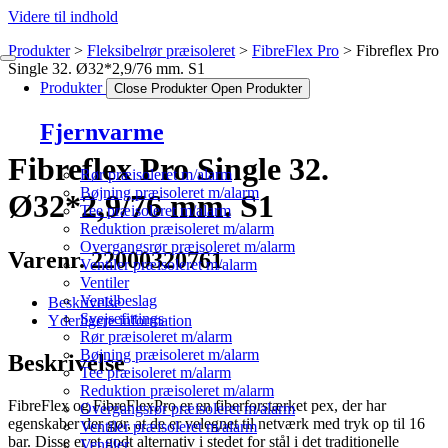
Videre til indhold
Produkter
Fleksibelrør præisoleret
FibreFlex Pro
Fibreflex Pro
Single 32. Ø32*2,9/76 mm. S1
Produkter
Close Produkter
Open Produkter
Fjernvarme
Fibreflex Pro Single 32.
Rør præisoleret m/alarm
Bøjning præisoleret m/alarm
Ø32*2,9/76 mm. S1
Tee præisoleret m/alarm
Reduktion præisoleret m/alarm
Overgangsrør præisoleret m/alarm
Varenr. 22000320761
Ventiler præisoleret m/alarm
Ventiler
Ventilbeslag
Beskrivelse
Svejsefittings
Yderligere information
Rør præisoleret m/alarm
Bøjning præisoleret m/alarm
Beskrivelse
Tee præisoleret m/alarm
Reduktion præisoleret m/alarm
FibreFlex og FibreFlexPro er en fiberforstærket pex, der har
Overgangsrør præisoleret m/alarm
egenskaber der gør, at de er velegnet til netværk med tryk op til 16
Ventiler præisoleret m/alarm
bar. Disse er et godt alternativ i stedet for stål i det traditionelle
Ventiler