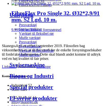
FibreFlex Pro 16
FibreFlex/Pro Fittings
FibreFlex Pro Single 32. Ø32*2,9/91
Udlejning
mm. S2 Lgd. 10 m.
Presværktøj
Svejsemaskine
9.999,00
kr.
Tilføj til forespørgsel
Værktøj til fleksibel rør
Muffe værktøj
Presværktøj
Skanego ApS er stiftet i september 2019. Filosofien bag
Svejsemaskine
virksomheden er, at skabe værdi for de enkelte forsyningsselskaber
Værktøj til fleksibel rør
til fordel for forbrugerne. Dette skal blandt andet komme til udtryk
Muffe værktøj
ved en høj kvalitet til fair priser.
Svejsemaskine
Linkedin
Phone-office
Envelope
Biogas og Industri
Kontaktoplysninger
Industrivej 52
Special produkter
9600 Aars
El-svejse produkter
+45 70 60 44 44
info@skanego.dk