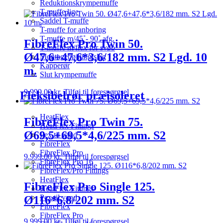
Reduktionskrympemuffe
T-muffe lige
Saddel T-muffe
T-muffe for anboring
T-muffe m/45˚- 90˚ afg.
FibreFlex Pro Twin 50.
T-muffe m/flex for svøb
Ø47,6+47,6*3,6/182 mm. S2 Lgd. 10
Montagebøjning/slag
Kapperør
m.
Slut krympemuffe
9.999,00
kr.
Tilføj til forespørgsel
Fleksibelrør præisoleret
HeatFlex
FibreFlex Pro Twin 75.
HeatFlex Fittings
Ø69,5+69,5*4,6/225 mm. S2
Pex til vand
FibreFlex
FibreFlex Pro
9.999,00
kr.
Tilføj til forespørgsel
FibreFlex Pro 16
FibreFlex/Pro Fittings
HeatFlex
FibreFlex Pro Single 125.
HeatFlex Fittings
Pex til vand
Ø116*6,8/202 mm. S2
FibreFlex
FibreFlex Pro
9.999,00
kr.
Tilføj til forespørgsel