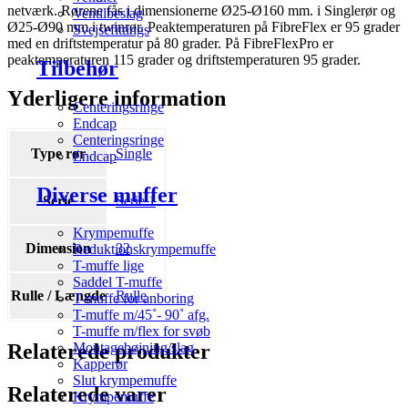
netværk. Rørene fås i dimensionerne Ø25-Ø160 mm. i Singlerør og
Ventilbeslag
Ø25-Ø90 mm i twinrør. Peaktemperaturen på FibreFlex er 95 grader
Svejsefittings
med en driftstemperatur på 80 grader. På FibreFlexPro er
peaktemperaturen 115 grader og driftstemperaturen 95 grader.
Tilbehør
Yderligere information
Centeringsringe
Endcap
Centeringsringe
Type rør
Single
Endcap
Diverse muffer
Serie
Serie 1
Krympemuffe
Dimension
32
Reduktionskrympemuffe
T-muffe lige
Saddel T-muffe
Rulle / Længde
Rulle
T-muffe for anboring
T-muffe m/45˚- 90˚ afg.
T-muffe m/flex for svøb
Relaterede produkter
Montagebøjning/slag
Kapperør
Slut krympemuffe
Relaterede varer
Krympemuffe