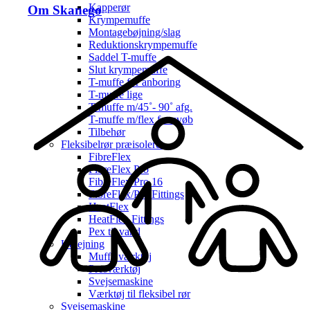
Kapperør
Om Skanego
Krympemuffe
Montagebøjning/slag
Reduktionskrympemuffe
Saddel T-muffe
Slut krympemuffe
T-muffe for anboring
T-muffe lige
T-muffe m/45˚- 90˚ afg.
T-muffe m/flex for svøb
Tilbehør
Fleksibelrør præisoleret
FibreFlex
FibreFlex Pro
FibreFlex Pro 16
FibreFlex/Pro Fittings
HeatFlex
HeatFlex Fittings
Pex til vand
Udlejning
Muffe værktøj
Presværktøj
Svejsemaskine
Værktøj til fleksibel rør
Svejsemaskine