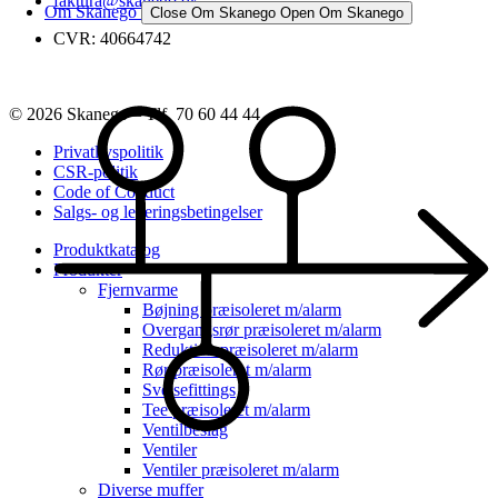
faktura@skanego.dk
Om Skanego
Close Om Skanego
Open Om Skanego
CVR: 40664742
© 2026 Skanego – Tlf. 70 60 44 44
Privatlivspolitik
CSR-politik
Code of Conduct
Salgs- og leveringsbetingelser
Produktkatalog
Produkter
Fjernvarme
Bøjning præisoleret m/alarm
Overgangsrør præisoleret m/alarm
Reduktion præisoleret m/alarm
Rør præisoleret m/alarm
Svejsefittings
Tee præisoleret m/alarm
Ventilbeslag
Ventiler
Ventiler præisoleret m/alarm
Diverse muffer