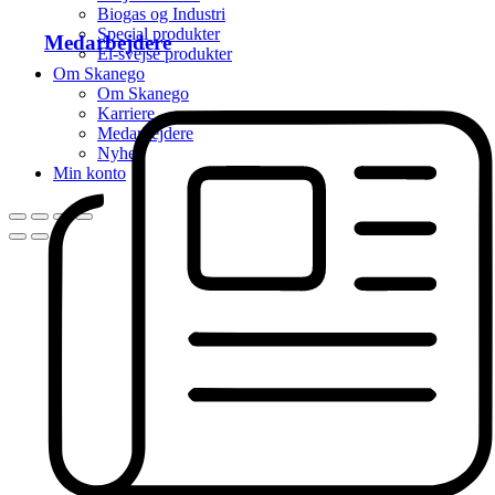
Biogas og Industri
Special produkter
Medarbejdere
El-svejse produkter
Om Skanego
Om Skanego
Karriere
Medarbejdere
Nyhed
Min konto