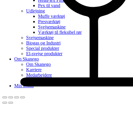
HeatFlex Fittings
Pex til vand
Udlejning
Muffe værktøj
Presværktøj
Svejsemaskine
Værktøj til fleksibel rør
Svejsemaskine
Biogas og Industri
Special produkter
El-svejse produkter
Om Skanego
Om Skanego
Karriere
Medarbejdere
Nyhed
Min konto