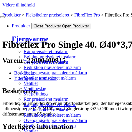
Videre til indhold
Produkter
Fleksibelrør præisoleret
FibreFlex Pro
Fibreflex Pro
Produkter
Close Produkter
Open Produkter
Fjernvarme
Fibreflex Pro Single 40. Ø40*3,
Rør præisoleret m/alarm
Bøjning præisoleret m/alarm
Varenr. 22000400915
Tee præisoleret m/alarm
Reduktion præisoleret m/alarm
Overgangsrør præisoleret m/alarm
Beskrivelse
Ventiler præisoleret m/alarm
Yderligere information
Ventiler
Ventilbeslag
Beskrivelse
Svejsefittings
Rør præisoleret m/alarm
FibreFlex og FibreFlexPro er en fiberforstærket pex, der har egenskaber d
Bøjning præisoleret m/alarm
i dimensionerne Ø25-Ø160 mm. i Singlerør og Ø25-Ø90 mm i twinrør. 
Tee præisoleret m/alarm
driftstemperaturen 95 grader.
Reduktion præisoleret m/alarm
Overgangsrør præisoleret m/alarm
Yderligere information
Ventiler præisoleret m/alarm
Ventiler