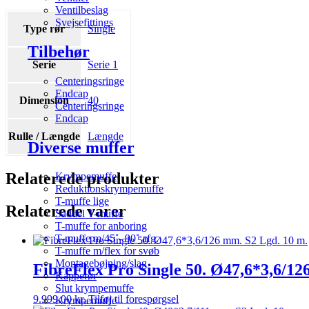
Ventilbeslag
Svejsefittings
Type rør
Single
Tilbehør
Serie
Serie 1
Centeringsringe
Endcap
Dimension
40
Centeringsringe
Endcap
Rulle / Længde
Længde
Diverse muffer
Relaterede produkter
Krympemuffe
Reduktionskrympemuffe
T-muffe lige
Relaterede varer
Saddel T-muffe
T-muffe for anboring
T-muffe m/45˚- 90˚ afg.
T-muffe m/flex for svøb
Montagebøjning/slag
FibreFlex Pro Single 50. Ø47,6*3,6/12
Kapperør
Slut krympemuffe
9.999,00
kr.
Tilføj til forespørgsel
Krympemuffe