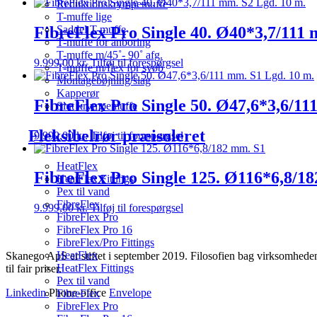
Reduktionskrympemuffe
T-muffe lige
FibreFlex Pro Single 40. Ø40*3,7/111 
Saddel T-muffe
T-muffe for anboring
T-muffe m/45˚- 90˚ afg.
9.999,00
kr.
Tilføj til forespørgsel
T-muffe m/flex for svøb
Montagebøjning/slag
Kapperør
FibreFlex Pro Single 50. Ø47,6*3,6/11
Slut krympemuffe
Fleksibelrør præisoleret
9.999,00
kr.
Tilføj til forespørgsel
HeatFlex
FibreFlex Pro Single 125. Ø116*6,8/1
HeatFlex Fittings
Pex til vand
FibreFlex
9.999,00
kr.
Tilføj til forespørgsel
FibreFlex Pro
FibreFlex Pro 16
FibreFlex/Pro Fittings
HeatFlex
Skanego ApS er stiftet i september 2019. Filosofien bag virksomheden e
HeatFlex Fittings
til fair priser.
Pex til vand
Linkedin
Phone-office
Envelope
FibreFlex
FibreFlex Pro