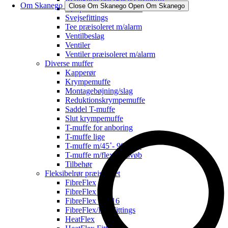
Om Skanego
Close Om Skanego
Open Om Skanego
Rør præisoleret m/alarm
Svejsefittings
Tee præisoleret m/alarm
Ventilbeslag
Ventiler
Ventiler præisoleret m/alarm
Diverse muffer
Kapperør
Krympemuffe
Montagebøjning/slag
Reduktionskrympemuffe
Saddel T-muffe
Slut krympemuffe
T-muffe for anboring
T-muffe lige
T-muffe m/45˚- 90˚ afg.
T-muffe m/flex for svøb
Tilbehør
Fleksibelrør præisoleret
FibreFlex
FibreFlex Pro
FibreFlex Pro 16
FibreFlex/Pro Fittings
HeatFlex