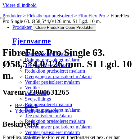
Videre til indhold
Produkter
Fleksibelrør præisoleret
FibreFlex Pro
FibreFlex
Pro Single 63. Ø58,5*4,0/126 mm. S1 Lgd. 10 m.
Produkter
Close Produkter
Open Produkter
Fjernvarme
FibreFlex Pro Single 63.
Rør præisoleret m/alarm
Bøjning præisoleret m/alarm
Ø58,5*4,0/126 mm. S1 Lgd. 10
Tee præisoleret m/alarm
Reduktion præisoleret m/alarm
m.
Overgangsrør præisoleret m/alarm
Ventiler præisoleret m/alarm
Ventiler
Varenr. 22000631265
Ventilbeslag
Svejsefittings
Rør præisoleret m/alarm
Beskrivelse
Bøjning præisoleret m/alarm
Yderligere information
Tee præisoleret m/alarm
Reduktion præisoleret m/alarm
Beskrivelse
Overgangsrør præisoleret m/alarm
Ventiler præisoleret m/alarm
FibreFlex og FibreFlexPro er en fiberforstærket pex, der har
Ventiler