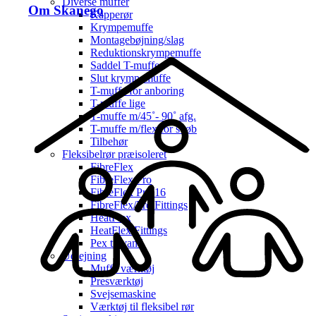
Diverse muffer
Om Skanego
Kapperør
Krympemuffe
Montagebøjning/slag
Reduktionskrympemuffe
Saddel T-muffe
Slut krympemuffe
T-muffe for anboring
T-muffe lige
T-muffe m/45˚- 90˚ afg.
T-muffe m/flex for svøb
Tilbehør
Fleksibelrør præisoleret
FibreFlex
FibreFlex Pro
FibreFlex Pro 16
FibreFlex/Pro Fittings
HeatFlex
HeatFlex Fittings
Pex til vand
Udlejning
Muffe værktøj
Presværktøj
Svejsemaskine
Værktøj til fleksibel rør