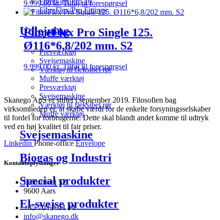
FibreFlex Pro 16
9.999,00
kr.
Tilføj til forespørgsel
FibreFlex/Pro Fittings
Udlejning
FibreFlex Pro Single 125.
Ø116*6,8/202 mm. S2
Presværktøj
Svejsemaskine
9.999,00
kr.
Tilføj til forespørgsel
Værktøj til fleksibel rør
Muffe værktøj
Presværktøj
Svejsemaskine
Skanego ApS er stiftet i september 2019. Filosofien bag
Værktøj til fleksibel rør
virksomheden er, at skabe værdi for de enkelte forsyningsselskaber
Muffe værktøj
til fordel for forbrugerne. Dette skal blandt andet komme til udtryk
ved en høj kvalitet til fair priser.
Svejsemaskine
Linkedin
Phone-office
Envelope
Biogas og Industri
Kontaktoplysninger
Special produkter
Industrivej 52
9600 Aars
El-svejse produkter
+45 70 60 44 44
info@skanego.dk