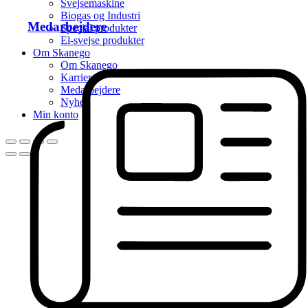
Svejsemaskine
Biogas og Industri
Medarbejdere
Special produkter
El-svejse produkter
Om Skanego
Om Skanego
Karriere
Medarbejdere
Nyhed
Min konto