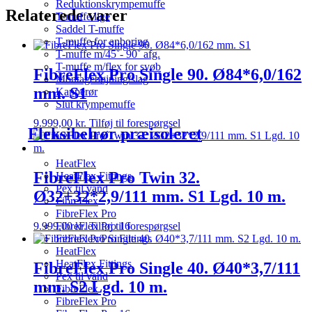
Reduktionskrympemuffe
Relaterede varer
T-muffe lige
Saddel T-muffe
T-muffe for anboring
T-muffe m/45˚- 90˚ afg.
T-muffe m/flex for svøb
FibreFlex Pro Single 90. Ø84*6,0/162
Montagebøjning/slag
mm. S1
Kapperør
Slut krympemuffe
9.999,00
kr.
Tilføj til forespørgsel
Fleksibelrør præisoleret
HeatFlex
FibreFlex Pro Twin 32.
HeatFlex Fittings
Pex til vand
Ø32+32*2,9/111 mm. S1 Lgd. 10 m.
FibreFlex
FibreFlex Pro
9.999,00
kr.
Tilføj til forespørgsel
FibreFlex Pro 16
FibreFlex/Pro Fittings
HeatFlex
HeatFlex Fittings
FibreFlex Pro Single 40. Ø40*3,7/111
Pex til vand
mm. S2 Lgd. 10 m.
FibreFlex
FibreFlex Pro