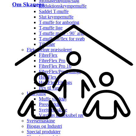
Montagebøjning/slag
Om Skanego
Reduktionskrympemuffe
Saddel T-muffe
Slut krympemuffe
T-muffe for anboring
T-muffe lige
T-muffe m/45˚- 90˚ afg.
T-muffe m/flex for svøb
Tilbehør
Fleksibelrør præisoleret
FibreFlex
FibreFlex Pro
FibreFlex Pro 16
FibreFlex/Pro Fittings
HeatFlex
HeatFlex Fittings
Pex til vand
Udlejning
Muffe værktøj
Presværktøj
Svejsemaskine
Værktøj til fleksibel rør
Svejsemaskine
Biogas og Industri
Special produkter