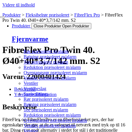
Videre til indhold
Produkter
Fleksibelrør præisoleret
FibreFlex Pro
FibreFlex
Pro Twin 40. Ø40+40*3,7/142 mm. S2
Produkter
Close Produkter
Open Produkter
Fjernvarme
FibreFlex Pro Twin 40.
Rør præisoleret m/alarm
Bøjning præisoleret m/alarm
Ø40+40*3,7/142 mm. S2
Tee præisoleret m/alarm
Reduktion præisoleret m/alarm
Overgangsrør præisoleret m/alarm
Varenr. 22000401424
Ventiler præisoleret m/alarm
Ventiler
Ventilbeslag
Beskrivelse
Svejsefittings
Yderligere information
Rør præisoleret m/alarm
Bøjning præisoleret m/alarm
Beskrivelse
Tee præisoleret m/alarm
Reduktion præisoleret m/alarm
FibreFlex og FibreFlexPro er en fiberforstærket pex, der har
Overgangsrør præisoleret m/alarm
egenskaber der gør, at de er velegnet til netværk med tryk op til 16
Ventiler præisoleret m/alarm
bar. Disse er et godt alternativ i stedet for stål i det traditionelle
Ventiler