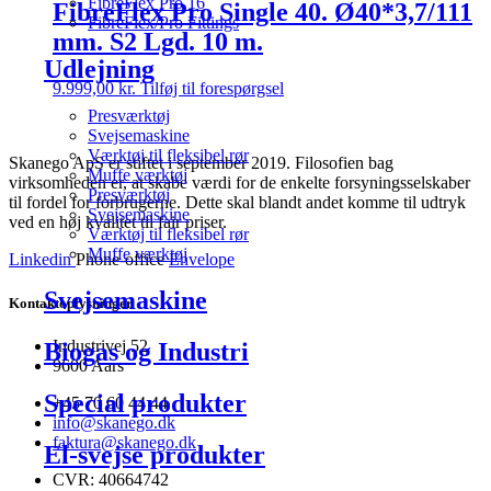
FibreFlex Pro 16
FibreFlex Pro Single 40. Ø40*3,7/111
FibreFlex/Pro Fittings
mm. S2 Lgd. 10 m.
Udlejning
9.999,00
kr.
Tilføj til forespørgsel
Presværktøj
Svejsemaskine
Værktøj til fleksibel rør
Skanego ApS er stiftet i september 2019. Filosofien bag
Muffe værktøj
virksomheden er, at skabe værdi for de enkelte forsyningsselskaber
Presværktøj
til fordel for forbrugerne. Dette skal blandt andet komme til udtryk
Svejsemaskine
ved en høj kvalitet til fair priser.
Værktøj til fleksibel rør
Muffe værktøj
Linkedin
Phone-office
Envelope
Svejsemaskine
Kontaktoplysninger
Industrivej 52
Biogas og Industri
9600 Aars
Special produkter
+45 70 60 44 44
info@skanego.dk
faktura@skanego.dk
El-svejse produkter
CVR: 40664742