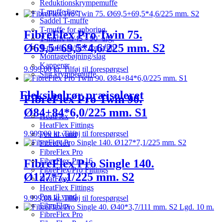
Reduktionskrympemuffe
T-muffe lige
Saddel T-muffe
T-muffe for anboring
FibreFlex Pro Twin 75.
T-muffe m/45˚- 90˚ afg.
Ø69,5+69,5*4,6/225 mm. S2
T-muffe m/flex for svøb
Montagebøjning/slag
Kapperør
9.999,00
kr.
Tilføj til forespørgsel
Slut krympemuffe
Fleksibelrør præisoleret
FibreFlex Pro Twin 90.
Ø84+84*6,0/225 mm. S1
HeatFlex
HeatFlex Fittings
9.999,00
kr.
Tilføj til forespørgsel
Pex til vand
FibreFlex
FibreFlex Pro
FibreFlex Pro 16
FibreFlex Pro Single 140.
FibreFlex/Pro Fittings
Ø127*7,1/225 mm. S2
HeatFlex
HeatFlex Fittings
Pex til vand
9.999,00
kr.
Tilføj til forespørgsel
FibreFlex
FibreFlex Pro