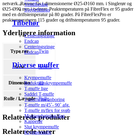
netværk. Rørene fås i dimensionerne Ø25-Ø160 mm. i Singlerør og
Ventilbeslag
Ø25-Ø90 mm i twinrør. Peaktemperaturen på FibreFlex er 95 grader
Svejsefittings
med en driftstemperatur på 80 grader. På FibreFlexPro er
peaktemperaturen 115 grader og driftstemperaturen 95 grader.
Tilbehør
Yderligere information
Centeringsringe
Endcap
Centeringsringe
Type rør
Twin
Endcap
Diverse muffer
Serie
Serie 2
Krympemuffe
Dimension
40
Reduktionskrympemuffe
T-muffe lige
Saddel T-muffe
Rulle / Længde
Rulle
T-muffe for anboring
T-muffe m/45˚- 90˚ afg.
T-muffe m/flex for svøb
Relaterede produkter
Montagebøjning/slag
Kapperør
Slut krympemuffe
Relaterede varer
Krympemuffe