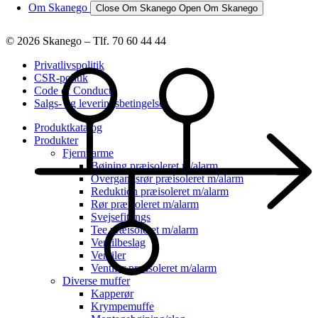
Om Skanego
Close Om Skanego
Open Om Skanego
© 2026 Skanego – Tlf. 70 60 44 44
Privatlivspolitik
CSR-politik
Code of Conduct
Salgs- og leveringsbetingelser
Produktkatalog
Produkter
Fjernvarme
Bøjning præisoleret m/alarm
Overgangsrør præisoleret m/alarm
Reduktion præisoleret m/alarm
Rør præisoleret m/alarm
Svejsefittings
Tee præisoleret m/alarm
Ventilbeslag
Ventiler
Ventiler præisoleret m/alarm
Diverse muffer
Kapperør
Krympemuffe