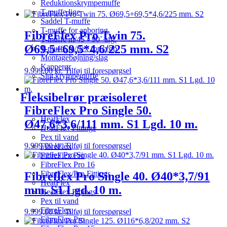
Reduktionskrympemuffe
T-muffe lige
Saddel T-muffe
T-muffe for anboring
FibreFlex Pro Twin 75.
T-muffe m/45˚- 90˚ afg.
Ø69,5+69,5*4,6/225 mm. S2
T-muffe m/flex for svøb
Montagebøjning/slag
Kapperør
9.999,00
kr.
Tilføj til forespørgsel
Slut krympemuffe
Fleksibelrør præisoleret
FibreFlex Pro Single 50.
HeatFlex
Ø47,6*3,6/111 mm. S1 Lgd. 10 m.
HeatFlex Fittings
Pex til vand
9.999,00
kr.
Tilføj til forespørgsel
FibreFlex
FibreFlex Pro
FibreFlex Pro 16
FibreFlex/Pro Fittings
Fibreflex Pro Single 40. Ø40*3,7/91
HeatFlex
mm. S1 Lgd. 10 m.
HeatFlex Fittings
Pex til vand
FibreFlex
9.999,00
kr.
Tilføj til forespørgsel
FibreFlex Pro