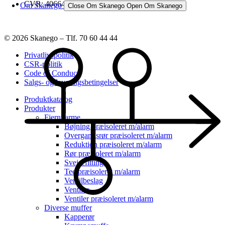
CVR: 40664742
Om Skanego
Close Om Skanego
Open Om Skanego
© 2026 Skanego – Tlf. 70 60 44 44
Privatlivspolitik
CSR-politik
Code of Conduct
Salgs- og leveringsbetingelser
Produktkatalog
Produkter
Fjernvarme
Bøjning præisoleret m/alarm
Overgangsrør præisoleret m/alarm
Reduktion præisoleret m/alarm
Rør præisoleret m/alarm
Svejsefittings
Tee præisoleret m/alarm
Ventilbeslag
Ventiler
Ventiler præisoleret m/alarm
Diverse muffer
Kapperør