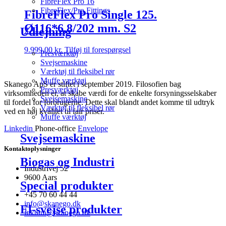
FibreFlex Pro 16
FibreFlex/Pro Fittings
FibreFlex Pro Single 125.
Ø116*6,8/202 mm. S2
Udlejning
9.999,00
kr.
Tilføj til forespørgsel
Presværktøj
Svejsemaskine
Værktøj til fleksibel rør
Muffe værktøj
Skanego ApS er stiftet i september 2019. Filosofien bag
Presværktøj
virksomheden er, at skabe værdi for de enkelte forsyningsselskaber
Svejsemaskine
til fordel for forbrugerne. Dette skal blandt andet komme til udtryk
Værktøj til fleksibel rør
ved en høj kvalitet til fair priser.
Muffe værktøj
Linkedin
Phone-office
Envelope
Svejsemaskine
Kontaktoplysninger
Biogas og Industri
Industrivej 52
9600 Aars
Special produkter
+45 70 60 44 44
info@skanego.dk
El-svejse produkter
faktura@skanego.dk