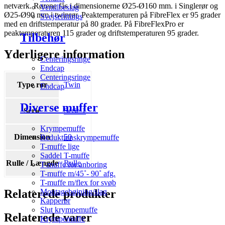
netværk. Rørene fås i dimensionerne Ø25-Ø160 mm. i Singlerør og
Ventilbeslag
Ø25-Ø90 mm i twinrør. Peaktemperaturen på FibreFlex er 95 grader
Svejsefittings
med en driftstemperatur på 80 grader. På FibreFlexPro er
peaktemperaturen 115 grader og driftstemperaturen 95 grader.
Tilbehør
Yderligere information
Centeringsringe
Endcap
Centeringsringe
Type rør
Twin
Endcap
Diverse muffer
Serie
Serie 1
Krympemuffe
Dimension
50
Reduktionskrympemuffe
T-muffe lige
Saddel T-muffe
Rulle / Længde
Rulle
T-muffe for anboring
T-muffe m/45˚- 90˚ afg.
T-muffe m/flex for svøb
Relaterede produkter
Montagebøjning/slag
Kapperør
Slut krympemuffe
Relaterede varer
Krympemuffe