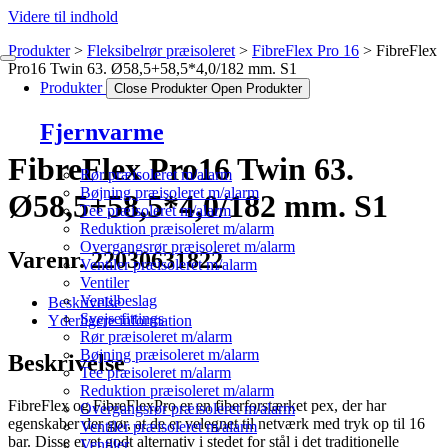
Videre til indhold
Produkter
Fleksibelrør præisoleret
FibreFlex Pro 16
FibreFlex
Pro16 Twin 63. Ø58,5+58,5*4,0/182 mm. S1
Produkter
Close Produkter
Open Produkter
Fjernvarme
FibreFlex Pro16 Twin 63.
Rør præisoleret m/alarm
Bøjning præisoleret m/alarm
Ø58,5+58,5*4,0/182 mm. S1
Tee præisoleret m/alarm
Reduktion præisoleret m/alarm
Overgangsrør præisoleret m/alarm
Varenr. 22030631822
Ventiler præisoleret m/alarm
Ventiler
Ventilbeslag
Beskrivelse
Svejsefittings
Yderligere information
Rør præisoleret m/alarm
Bøjning præisoleret m/alarm
Beskrivelse
Tee præisoleret m/alarm
Reduktion præisoleret m/alarm
FibreFlex og FibreFlexPro er en fiberforstærket pex, der har
Overgangsrør præisoleret m/alarm
egenskaber der gør, at de er velegnet til netværk med tryk op til 16
Ventiler præisoleret m/alarm
bar. Disse er et godt alternativ i stedet for stål i det traditionelle
Ventiler