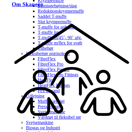
Krympemuffe
Om Skanego
Montagebøjning/slag
Reduktionskrympemuffe
Saddel T-muffe
Slut krympemuffe
T-muffe for anboring
T-muffe lige
T-muffe m/45˚- 90˚ afg.
T-muffe m/flex for svøb
Tilbehør
Fleksibelrør præisoleret
FibreFlex
FibreFlex Pro
FibreFlex Pro 16
FibreFlex/Pro Fittings
HeatFlex
HeatFlex Fittings
Pex til vand
Udlejning
Muffe værktøj
Presværktøj
Svejsemaskine
Værktøj til fleksibel rør
Svejsemaskine
Biogas og Industri