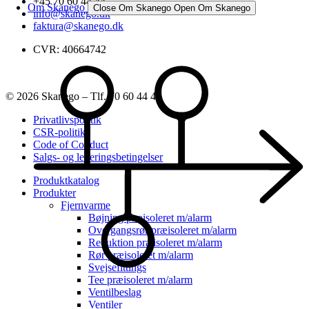
+45 70 60 44 44
Om Skanego
Close Om Skanego
Open Om Skanego
info@skanego.dk
faktura@skanego.dk
CVR: 40664742
© 2026 Skanego – Tlf. 70 60 44 44
Privatlivspolitik
CSR-politik
Code of Conduct
Salgs- og leveringsbetingelser
Produktkatalog
Produkter
Fjernvarme
Bøjning præisoleret m/alarm
Overgangsrør præisoleret m/alarm
Reduktion præisoleret m/alarm
Rør præisoleret m/alarm
Svejsefittings
Tee præisoleret m/alarm
Ventilbeslag
Ventiler