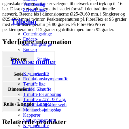
egenskaber der gør, at de er velegnet til netværk med tryk op til 16
Ventilbeslag
bar. Disse er et godt alternativ i stedet for stål i det traditionelle
Svejsefittings
netværk. Rørene fås i dimensionerne Ø25-Ø160 mm. i Singlerør og
Ø25-Ø90 mm i twinrør. Peaktemperaturen på FibreFlex er 95 grader
Tilbehør
med en driftstemperatur på 80 grader. På FibreFlexPro er
peaktemperaturen 115 grader og driftstemperaturen 95 grader.
Centeringsringe
Endcap
Yderligere information
Centeringsringe
Endcap
Type rør
Single
Diverse muffer
Krympemuffe
Serie
Serie 2
Reduktionskrympemuffe
T-muffe lige
Dimension
63
Saddel T-muffe
T-muffe for anboring
T-muffe m/45˚- 90˚ afg.
Rulle / Længde
Længde
T-muffe m/flex for svøb
Montagebøjning/slag
Kapperør
Slut krympemuffe
Relaterede produkter
Krympemuffe