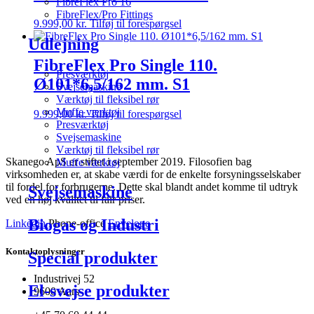
FibreFlex Pro 16
FibreFlex/Pro Fittings
9.999,00
kr.
Tilføj til forespørgsel
Udlejning
FibreFlex Pro Single 110.
Presværktøj
Ø101*6,5/162 mm. S1
Svejsemaskine
Værktøj til fleksibel rør
Muffe værktøj
9.999,00
kr.
Tilføj til forespørgsel
Presværktøj
Svejsemaskine
Værktøj til fleksibel rør
Skanego ApS er stiftet i september 2019. Filosofien bag
Muffe værktøj
virksomheden er, at skabe værdi for de enkelte forsyningsselskaber
til fordel for forbrugerne. Dette skal blandt andet komme til udtryk
Svejsemaskine
ved en høj kvalitet til fair priser.
Biogas og Industri
Linkedin
Phone-office
Envelope
Kontaktoplysninger
Special produkter
Industrivej 52
El-svejse produkter
9600 Aars