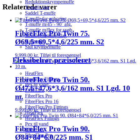
Reduktionskrympemuffe
Relaterede varer
T-muffe lige
Saddel T-muffe
T-muffe for anboring
T-muffe m/45˚- 90˚ afg.
T-muffe m/flex for svøb
FibreFlex Pro Twin 75.
Montagebøjning/slag
Ø69,5+69,5*4,6/225 mm. S2
Kapperør
Slut krympemuffe
9.999,00
kr.
Tilføj til forespørgsel
Fleksibelrør præisoleret
HeatFlex
FibreFlex Pro Twin 50.
HeatFlex Fittings
Pex til vand
Ø47,6+47,6*3,6/162 mm. S1 Lgd. 10
FibreFlex
m.
FibreFlex Pro
FibreFlex Pro 16
FibreFlex/Pro Fittings
9.999,00
kr.
Tilføj til forespørgsel
HeatFlex
HeatFlex Fittings
Pex til vand
FibreFlex Pro Twin 90.
FibreFlex
FibreFlex Pro
Ø84+84*6,0/225 mm. S1