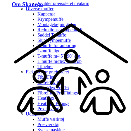
Ventiler præisoleret m/alarm
Om Skanego
Diverse muffer
Kapperør
Krympemuffe
Montagebøjning/slag
Reduktionskrympemuffe
Saddel T-muffe
Slut krympemuffe
T-muffe for anboring
T-muffe lige
T-muffe m/45˚- 90˚ afg.
T-muffe m/flex for svøb
Tilbehør
Fleksibelrør præisoleret
FibreFlex
FibreFlex Pro
FibreFlex Pro 16
FibreFlex/Pro Fittings
HeatFlex
HeatFlex Fittings
Pex til vand
Udlejning
Muffe værktøj
Presværktøj
Svejsemaskine