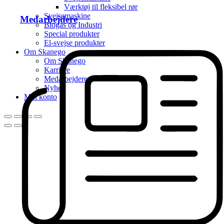
Værktøj til fleksibel rør
Svejsemaskine
Medarbejdere
Biogas og Industri
Special produkter
El-svejse produkter
Om Skanego
Om Skanego
Karriere
Medarbejdere
Nyhed
Min konto