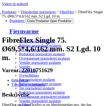
Videre til indhold
Produkter
Fleksibelrør præisoleret
FibreFlex
FibreFlex Single
75. Ø69,5*4,6/162 mm. S2 Lgd. 10 m.
Produkter
Close Produkter
Open Produkter
Fjernvarme
FibreFlex Single 75.
Rør præisoleret m/alarm
Bøjning præisoleret m/alarm
Ø69,5*4,6/162 mm. S2 Lgd. 10
Tee præisoleret m/alarm
Reduktion præisoleret m/alarm
m.
Overgangsrør præisoleret m/alarm
Ventiler præisoleret m/alarm
Ventiler
Varenr. 22010751629
Ventilbeslag
Svejsefittings
Rør præisoleret m/alarm
Beskrivelse
Bøjning præisoleret m/alarm
Yderligere information
Tee præisoleret m/alarm
Reduktion præisoleret m/alarm
Beskrivelse
Overgangsrør præisoleret m/alarm
Ventiler præisoleret m/alarm
FibreFlex og FibreFlexPro er en fiberforstærket pex, der har
Ventiler