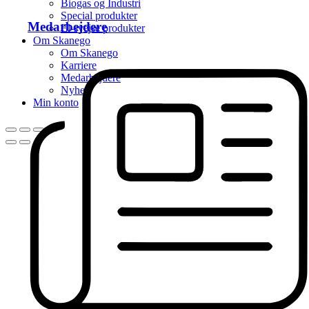
Biogas og Industri
Special produkter
Medarbejdere
El-svejse produkter
Om Skanego
Om Skanego
Karriere
Medarbejdere
Nyhed
Min konto