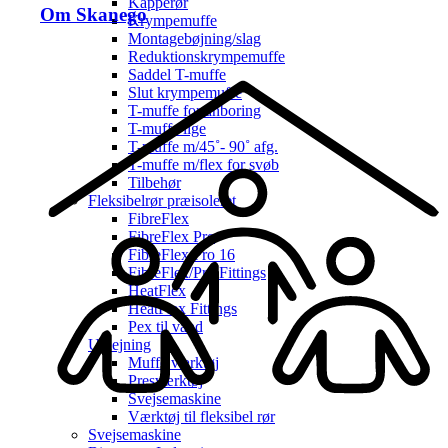
Kapperør
Om Skanego
Krympemuffe
Montagebøjning/slag
Reduktionskrympemuffe
Saddel T-muffe
Slut krympemuffe
T-muffe for anboring
T-muffe lige
T-muffe m/45˚- 90˚ afg.
T-muffe m/flex for svøb
Tilbehør
Fleksibelrør præisoleret
FibreFlex
FibreFlex Pro
FibreFlex Pro 16
FibreFlex/Pro Fittings
HeatFlex
HeatFlex Fittings
Pex til vand
Udlejning
Muffe værktøj
Presværktøj
Svejsemaskine
Værktøj til fleksibel rør
Svejsemaskine