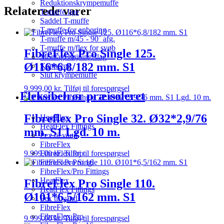
Reduktionskrympemuffe
Relaterede varer
T-muffe lige
Saddel T-muffe
T-muffe for anboring
T-muffe m/45˚- 90˚ afg.
T-muffe m/flex for svøb
FibreFlex Pro Single 125.
Montagebøjning/slag
Ø116*6,8/182 mm. S1
Kapperør
Slut krympemuffe
9.999,00
kr.
Tilføj til forespørgsel
Fleksibelrør præisoleret
Fibreflex Pro Single 32. Ø32*2,9/76
HeatFlex
HeatFlex Fittings
mm. S1 Lgd. 10 m.
Pex til vand
FibreFlex
9.999,00
kr.
Tilføj til forespørgsel
FibreFlex Pro
FibreFlex Pro 16
FibreFlex/Pro Fittings
HeatFlex
FibreFlex Pro Single 110.
HeatFlex Fittings
Ø101*6,5/162 mm. S1
Pex til vand
FibreFlex
FibreFlex Pro
9.999,00
kr.
Tilføj til forespørgsel