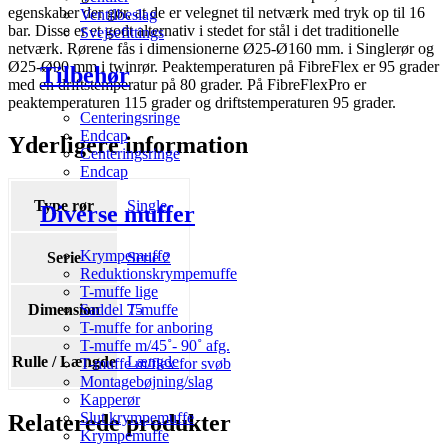
egenskaber der gør, at de er velegnet til netværk med tryk op til 16
Ventilbeslag
bar. Disse er et godt alternativ i stedet for stål i det traditionelle
Svejsefittings
netværk. Rørene fås i dimensionerne Ø25-Ø160 mm. i Singlerør og
Ø25-Ø90 mm i twinrør. Peaktemperaturen på FibreFlex er 95 grader
Tilbehør
med en driftstemperatur på 80 grader. På FibreFlexPro er
peaktemperaturen 115 grader og driftstemperaturen 95 grader.
Centeringsringe
Endcap
Yderligere information
Centeringsringe
Endcap
Type rør
Single
Diverse muffer
Krympemuffe
Serie
Serie 2
Reduktionskrympemuffe
T-muffe lige
Dimension
75
Saddel T-muffe
T-muffe for anboring
T-muffe m/45˚- 90˚ afg.
Rulle / Længde
Længde
T-muffe m/flex for svøb
Montagebøjning/slag
Kapperør
Slut krympemuffe
Relaterede produkter
Krympemuffe