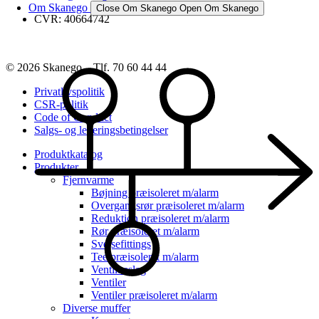
Om Skanego
Close Om Skanego
Open Om Skanego
CVR: 40664742
© 2026 Skanego – Tlf. 70 60 44 44
Privatlivspolitik
CSR-politik
Code of Conduct
Salgs- og leveringsbetingelser
Produktkatalog
Produkter
Fjernvarme
Bøjning præisoleret m/alarm
Overgangsrør præisoleret m/alarm
Reduktion præisoleret m/alarm
Rør præisoleret m/alarm
Svejsefittings
Tee præisoleret m/alarm
Ventilbeslag
Ventiler
Ventiler præisoleret m/alarm
Diverse muffer