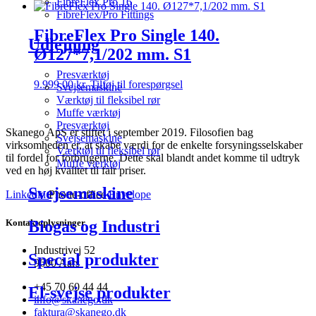
FibreFlex Pro 16
FibreFlex/Pro Fittings
FibreFlex Pro Single 140.
Udlejning
Ø127*7,1/202 mm. S1
Presværktøj
9.999,00
kr.
Tilføj til forespørgsel
Svejsemaskine
Værktøj til fleksibel rør
Muffe værktøj
Presværktøj
Skanego ApS er stiftet i september 2019. Filosofien bag
Svejsemaskine
virksomheden er, at skabe værdi for de enkelte forsyningsselskaber
Værktøj til fleksibel rør
til fordel for forbrugerne. Dette skal blandt andet komme til udtryk
Muffe værktøj
ved en høj kvalitet til fair priser.
Svejsemaskine
Linkedin
Phone-office
Envelope
Kontaktoplysninger
Biogas og Industri
Industrivej 52
Special produkter
9600 Aars
+45 70 60 44 44
El-svejse produkter
info@skanego.dk
faktura@skanego.dk