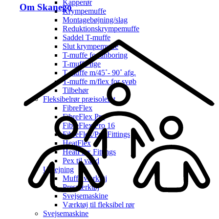
Kapperør
Om Skanego
Krympemuffe
Montagebøjning/slag
Reduktionskrympemuffe
Saddel T-muffe
Slut krympemuffe
T-muffe for anboring
T-muffe lige
T-muffe m/45˚- 90˚ afg.
T-muffe m/flex for svøb
Tilbehør
Fleksibelrør præisoleret
FibreFlex
FibreFlex Pro
FibreFlex Pro 16
FibreFlex/Pro Fittings
HeatFlex
HeatFlex Fittings
Pex til vand
Udlejning
Muffe værktøj
Presværktøj
Svejsemaskine
Værktøj til fleksibel rør
Svejsemaskine