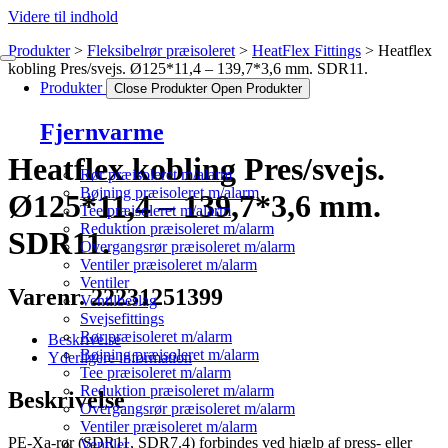
Videre til indhold
Produkter
Fleksibelrør præisoleret
HeatFlex Fittings
Heatflex
kobling Pres/svejs. Ø125*11,4 – 139,7*3,6 mm. SDR11.
Produkter
Close Produkter
Open Produkter
Fjernvarme
Heatflex kobling Pres/svejs.
Rør præisoleret m/alarm
Bøjning præisoleret m/alarm
Ø125*11,4 – 139,7*3,6 mm.
Tee præisoleret m/alarm
Reduktion præisoleret m/alarm
SDR11.
Overgangsrør præisoleret m/alarm
Ventiler præisoleret m/alarm
Ventiler
Varenr. 22231251399
Ventilbeslag
Svejsefittings
Rør præisoleret m/alarm
Beskrivelse
Bøjning præisoleret m/alarm
Yderligere information
Tee præisoleret m/alarm
Reduktion præisoleret m/alarm
Beskrivelse
Overgangsrør præisoleret m/alarm
Ventiler præisoleret m/alarm
PE-Xa-rør (SDR11, SDR7.4) forbindes ved hjælp af press- eller
Ventiler