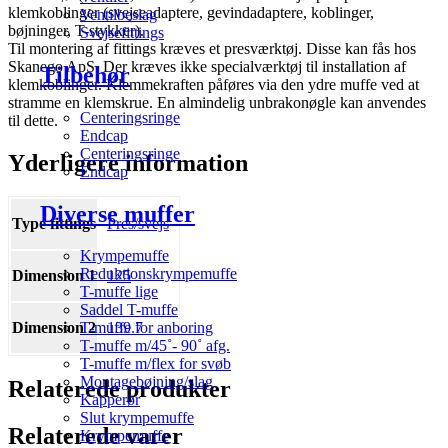
klemkoblinger (svejseadaptere, gevindadaptere, koblinger,
Ventilbeslag
bøjninger, T-stykker).
Svejsefittings
Til montering af fittings kræves et presværktøj. Disse kan fås hos
Skanego ApS. Der kræves ikke specialværktøj til installation af
Tilbehør
klemkoblinger. Klemmekraften påføres via den ydre muffe ved at
stramme en klemskrue. En almindelig unbrakonøgle kan anvendes
Centeringsringe
til dette.
Endcap
Centeringsringe
Yderligere information
Endcap
Diverse muffer
Type fittings
Pres/svejs
Krympemuffe
Reduktionskrympemuffe
Dimension 1
125
T-muffe lige
Saddel T-muffe
Dimension 2
139.7
T-muffe for anboring
T-muffe m/45˚- 90˚ afg.
T-muffe m/flex for svøb
Montagebøjning/slag
Relaterede produkter
Kapperør
Slut krympemuffe
Relaterede varer
Krympemuffe