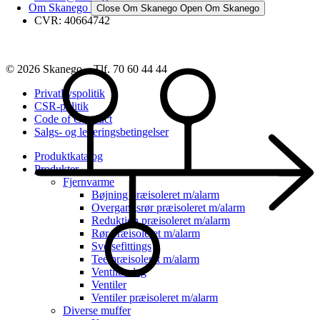
Om Skanego
Close Om Skanego
Open Om Skanego
CVR: 40664742
© 2026 Skanego – Tlf. 70 60 44 44
Privatlivspolitik
CSR-politik
Code of Conduct
Salgs- og leveringsbetingelser
Produktkatalog
Produkter
Fjernvarme
Bøjning præisoleret m/alarm
Overgangsrør præisoleret m/alarm
Reduktion præisoleret m/alarm
Rør præisoleret m/alarm
Svejsefittings
Tee præisoleret m/alarm
Ventilbeslag
Ventiler
Ventiler præisoleret m/alarm
Diverse muffer