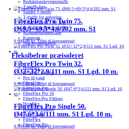
Reduktionskrympemuffe
T-muffe lige
Saddel T-muffe
T-muffe for anboring
FibreFlex Pro Twin 75.
T-muffe m/45˚- 90˚ afg.
Ø69,5+69,5*4,6/202 mm. S1
T-muffe m/flex for svøb
Montagebøjning/slag
Kapperør
9.999,00
kr.
Tilføj til forespørgsel
Slut krympemuffe
Fleksibelrør præisoleret
FibreFlex Pro Twin 32.
HeatFlex
Ø32+32*2,9/111 mm. S1 Lgd. 10 m.
HeatFlex Fittings
Pex til vand
FibreFlex
9.999,00
kr.
Tilføj til forespørgsel
FibreFlex Pro
FibreFlex Pro 16
FibreFlex/Pro Fittings
HeatFlex
FibreFlex Pro Single 50.
HeatFlex Fittings
Ø47,6*3,6/111 mm. S1 Lgd. 10 m.
Pex til vand
FibreFlex
FibreFlex Pro
9.999,00
kr.
Tilføj til forespørgsel