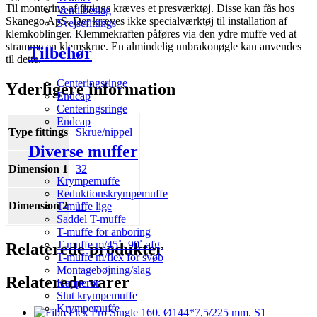
Til montering af fittings kræves et presværktøj. Disse kan fås hos
Ventilbeslag
Skanego ApS. Der kræves ikke specialværktøj til installation af
Svejsefittings
klemkoblinger. Klemmekraften påføres via den ydre muffe ved at
stramme en klemskrue. En almindelig unbrakonøgle kan anvendes
Tilbehør
til dette.
Centeringsringe
Yderligere information
Endcap
Centeringsringe
Endcap
Type fittings
Skrue/nippel
Diverse muffer
Dimension 1
32
Krympemuffe
Reduktionskrympemuffe
Dimension 2
1"
T-muffe lige
Saddel T-muffe
T-muffe for anboring
T-muffe m/45˚- 90˚ afg.
Relaterede produkter
T-muffe m/flex for svøb
Montagebøjning/slag
Relaterede varer
Kapperør
Slut krympemuffe
Krympemuffe