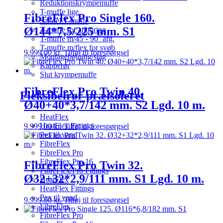
Reduktionskrympemuffe
T-muffe lige
FibreFlex Pro Single 160.
Saddel T-muffe
Ø144*7,5/225 mm. S1
T-muffe for anboring
T-muffe m/45˚- 90˚ afg.
T-muffe m/flex for svøb
9.999,00
kr.
Tilføj til forespørgsel
Montagebøjning/slag
Kapperør
Slut krympemuffe
FibreFlex Pro Twin 40.
Fleksibelrør præisoleret
Ø40+40*3,7/142 mm. S2 Lgd. 10 m.
HeatFlex
HeatFlex Fittings
9.999,00
kr.
Tilføj til forespørgsel
Pex til vand
FibreFlex
FibreFlex Pro
FibreFlex Pro 16
FibreFlex Pro Twin 32.
FibreFlex/Pro Fittings
Ø32+32*2,9/111 mm. S1 Lgd. 10 m.
HeatFlex
HeatFlex Fittings
Pex til vand
9.999,00
kr.
Tilføj til forespørgsel
FibreFlex
FibreFlex Pro