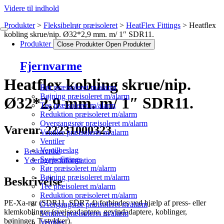
Videre til indhold
Produkter
Fleksibelrør præisoleret
HeatFlex Fittings
Heatflex
kobling skrue/nip. Ø32*2,9 mm. m/ 1″ SDR11.
Produkter
Close Produkter
Open Produkter
Fjernvarme
Heatflex kobling skrue/nip.
Rør præisoleret m/alarm
Bøjning præisoleret m/alarm
Ø32*2,9 mm. m/ 1″ SDR11.
Tee præisoleret m/alarm
Reduktion præisoleret m/alarm
Overgangsrør præisoleret m/alarm
Varenr. 22231000323
Ventiler præisoleret m/alarm
Ventiler
Ventilbeslag
Beskrivelse
Svejsefittings
Yderligere information
Rør præisoleret m/alarm
Bøjning præisoleret m/alarm
Beskrivelse
Tee præisoleret m/alarm
Reduktion præisoleret m/alarm
PE-Xa-rør (SDR11, SDR7.4) forbindes ved hjælp af press- eller
Overgangsrør præisoleret m/alarm
klemkoblinger (svejseadaptere, gevindadaptere, koblinger,
Ventiler præisoleret m/alarm
bøjninger, T-stykker).
Ventiler