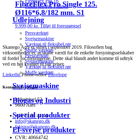
FibreFlex Pro 16
FibreFlex Pro Single 125.
FibreFlex/Pro Fittings
Ø116*6,8/182 mm. S1
Udlejning
9.999,00
kr.
Tilføj til forespørgsel
Presværktøj
Svejsemaskine
Værktøj til fleksibel rør
Skanego ApS er stiftet i september 2019. Filosofien bag
Muffe værktøj
virksomheden er, at skabe værdi for de enkelte forsyningsselskaber
Presværktøj
til fordel for forbrugerne. Dette skal blandt andet komme til udtryk
Svejsemaskine
ved en høj kvalitet til fair priser.
Værktøj til fleksibel rør
Muffe værktøj
Linkedin
Phone-office
Envelope
Svejsemaskine
Kontaktoplysninger
Biogas og Industri
Industrivej 52
9600 Aars
Special produkter
+45 70 60 44 44
info@skanego.dk
faktura@skanego.dk
El-svejse produkter
CVR: 40664742