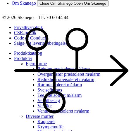
Om Skanego
Close Om Skanego
Open Om Skanego
© 2026 Skanego – Tlf. 70 60 44 44
Privatlivspolitik
CSR-politik
Code of Conduct
Salgs- og leveringsbetingelser
Produktkatalog
Produkter
Fjernvarme
Bøjning præisoleret m/alarm
Overgangsrør præisoleret m/alarm
Reduktion præisoleret m/alarm
Rør præisoleret m/alarm
Svejsefittings
Tee præisoleret m/alarm
Ventilbeslag
Ventiler
Ventiler præisoleret m/alarm
Diverse muffer
Kapperør
Krympemuffe