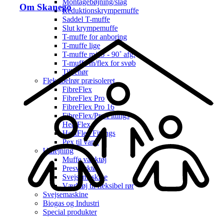
Montagebøjning/slag
Om Skanego
Reduktionskrympemuffe
Saddel T-muffe
Slut krympemuffe
T-muffe for anboring
T-muffe lige
T-muffe m/45˚- 90˚ afg.
T-muffe m/flex for svøb
Tilbehør
Fleksibelrør præisoleret
FibreFlex
FibreFlex Pro
FibreFlex Pro 16
FibreFlex/Pro Fittings
HeatFlex
HeatFlex Fittings
Pex til vand
Udlejning
Muffe værktøj
Presværktøj
Svejsemaskine
Værktøj til fleksibel rør
Svejsemaskine
Biogas og Industri
Special produkter