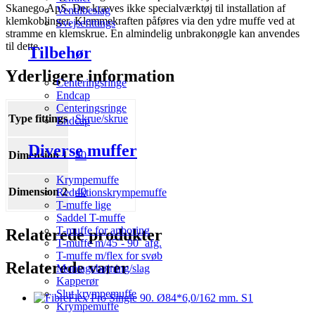
Skanego ApS. Der kræves ikke specialværktøj til installation af
Ventilbeslag
klemkoblinger. Klemmekraften påføres via den ydre muffe ved at
Svejsefittings
stramme en klemskrue. En almindelig unbrakonøgle kan anvendes
til dette.
Tilbehør
Yderligere information
Centeringsringe
Endcap
Centeringsringe
Type fittings
Skrue/skrue
Endcap
Diverse muffer
Dimension 1
40
Krympemuffe
Dimension 2
40
Reduktionskrympemuffe
T-muffe lige
Saddel T-muffe
T-muffe for anboring
Relaterede produkter
T-muffe m/45˚- 90˚ afg.
T-muffe m/flex for svøb
Relaterede varer
Montagebøjning/slag
Kapperør
Slut krympemuffe
Krympemuffe