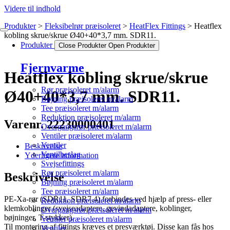
Videre til indhold
Produkter
Fleksibelrør præisoleret
HeatFlex Fittings
Heatflex
kobling skrue/skrue Ø40+40*3,7 mm. SDR11.
Produkter
Close Produkter
Open Produkter
Fjernvarme
Heatflex kobling skrue/skrue
Rør præisoleret m/alarm
Ø40+40*3,7 mm. SDR11.
Bøjning præisoleret m/alarm
Tee præisoleret m/alarm
Reduktion præisoleret m/alarm
Varenr. 22230000401
Overgangsrør præisoleret m/alarm
Ventiler præisoleret m/alarm
Ventiler
Beskrivelse
Ventilbeslag
Yderligere information
Svejsefittings
Rør præisoleret m/alarm
Beskrivelse
Bøjning præisoleret m/alarm
Tee præisoleret m/alarm
PE-Xa-rør (SDR11, SDR7.4) forbindes ved hjælp af press- eller
Reduktion præisoleret m/alarm
klemkoblinger (svejseadaptere, gevindadaptere, koblinger,
Overgangsrør præisoleret m/alarm
bøjninger, T-stykker).
Ventiler præisoleret m/alarm
Til montering af fittings kræves et presværktøj. Disse kan fås hos
Ventiler