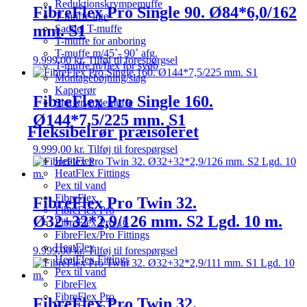
Reduktionskrympemuffe
FibreFlex Pro Single 90. Ø84*6,0/162
T-muffe lige
mm. S1
Saddel T-muffe
T-muffe for anboring
T-muffe m/45˚- 90˚ afg.
9.999,00
kr.
Tilføj til forespørgsel
T-muffe m/flex for svøb
Montagebøjning/slag
Kapperør
FibreFlex Pro Single 160.
Slut krympemuffe
Ø144*7,5/225 mm. S1
Fleksibelrør præisoleret
9.999,00
kr.
Tilføj til forespørgsel
HeatFlex
HeatFlex Fittings
Pex til vand
FibreFlex
FibreFlex Pro Twin 32.
FibreFlex Pro
Ø32+32*2,9/126 mm. S2 Lgd. 10 m.
FibreFlex Pro 16
FibreFlex/Pro Fittings
HeatFlex
9.999,00
kr.
Tilføj til forespørgsel
HeatFlex Fittings
Pex til vand
FibreFlex
FibreFlex Pro
FibreFlex Pro Twin 32.