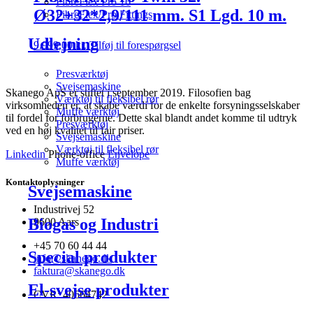
FibreFlex Pro 16
Ø32+32*2,9/111 mm. S1 Lgd. 10 m.
FibreFlex/Pro Fittings
Udlejning
9.999,00
kr.
Tilføj til forespørgsel
Presværktøj
Svejsemaskine
Skanego ApS er stiftet i september 2019. Filosofien bag
Værktøj til fleksibel rør
virksomheden er, at skabe værdi for de enkelte forsyningsselskaber
Muffe værktøj
til fordel for forbrugerne. Dette skal blandt andet komme til udtryk
Presværktøj
ved en høj kvalitet til fair priser.
Svejsemaskine
Værktøj til fleksibel rør
Linkedin
Phone-office
Envelope
Muffe værktøj
Kontaktoplysninger
Svejsemaskine
Industrivej 52
Biogas og Industri
9600 Aars
+45 70 60 44 44
Special produkter
info@skanego.dk
faktura@skanego.dk
El-svejse produkter
CVR: 40664742