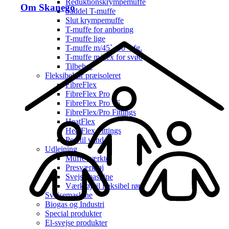
Reduktionskrympemuffe
Om Skanego
Saddel T-muffe
Slut krympemuffe
T-muffe for anboring
T-muffe lige
T-muffe m/45˚- 90˚ afg.
T-muffe m/flex for svøb
Tilbehør
Fleksibelrør præisoleret
FibreFlex
FibreFlex Pro
FibreFlex Pro 16
FibreFlex/Pro Fittings
HeatFlex
HeatFlex Fittings
Pex til vand
Udlejning
Muffe værktøj
Presværktøj
Svejsemaskine
Værktøj til fleksibel rør
Svejsemaskine
Biogas og Industri
Special produkter
El-svejse produkter