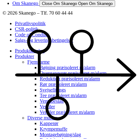
Om Skanego
Close Om Skanego
Open Om Skanego
© 2026 Skanego – Tlf. 70 60 44 44
Privatlivspolitik
CSR-politik
Code of Conduct
Salgs- og leveringsbetingelser
Produktkatalog
Produkter
Fjernvarme
Bøjning præisoleret m/alarm
Overgangsrør præisoleret m/alarm
Reduktion præisoleret m/alarm
Rør præisoleret m/alarm
Svejsefittings
Tee præisoleret m/alarm
Ventilbeslag
Ventiler
Ventiler præisoleret m/alarm
Diverse muffer
Kapperør
Krympemuffe
Montagebøjning/slag