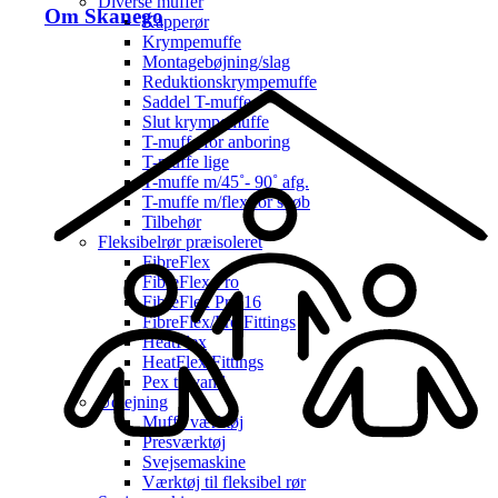
Diverse muffer
Om Skanego
Kapperør
Krympemuffe
Montagebøjning/slag
Reduktionskrympemuffe
Saddel T-muffe
Slut krympemuffe
T-muffe for anboring
T-muffe lige
T-muffe m/45˚- 90˚ afg.
T-muffe m/flex for svøb
Tilbehør
Fleksibelrør præisoleret
FibreFlex
FibreFlex Pro
FibreFlex Pro 16
FibreFlex/Pro Fittings
HeatFlex
HeatFlex Fittings
Pex til vand
Udlejning
Muffe værktøj
Presværktøj
Svejsemaskine
Værktøj til fleksibel rør