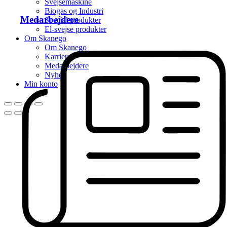
Svejsemaskine
Biogas og Industri
Medarbejdere
Special produkter
El-svejse produkter
Om Skanego
Om Skanego
Karriere
Medarbejdere
Nyhed
Min konto