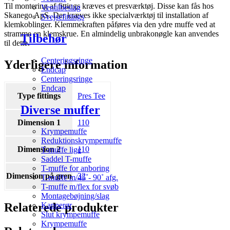
Til montering af fittings kræves et presværktøj. Disse kan fås hos
Ventilbeslag
Skanego ApS. Der kræves ikke specialværktøj til installation af
Svejsefittings
klemkoblinger. Klemmekraften påføres via den ydre muffe ved at
stramme en klemskrue. En almindelig unbrakonøgle kan anvendes
Tilbehør
til dette.
Centeringsringe
Yderligere information
Endcap
Centeringsringe
Endcap
Type fittings
Pres Tee
Diverse muffer
Dimension 1
110
Krympemuffe
Reduktionskrympemuffe
Dimension 2
110
T-muffe lige
Saddel T-muffe
T-muffe for anboring
Dimension på gren
32
T-muffe m/45˚- 90˚ afg.
T-muffe m/flex for svøb
Montagebøjning/slag
Relaterede produkter
Kapperør
Slut krympemuffe
Krympemuffe