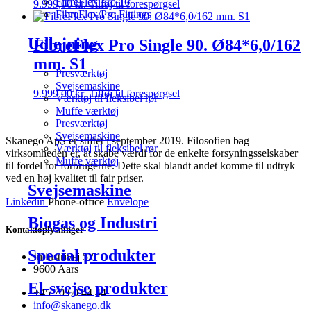
FibreFlex Pro 16
9.999,00
kr.
Tilføj til forespørgsel
FibreFlex/Pro Fittings
Udlejning
FibreFlex Pro Single 90. Ø84*6,0/162
mm. S1
Presværktøj
Svejsemaskine
9.999,00
kr.
Tilføj til forespørgsel
Værktøj til fleksibel rør
Muffe værktøj
Presværktøj
Svejsemaskine
Skanego ApS er stiftet i september 2019. Filosofien bag
Værktøj til fleksibel rør
virksomheden er, at skabe værdi for de enkelte forsyningsselskaber
Muffe værktøj
til fordel for forbrugerne. Dette skal blandt andet komme til udtryk
ved en høj kvalitet til fair priser.
Svejsemaskine
Linkedin
Phone-office
Envelope
Biogas og Industri
Kontaktoplysninger
Special produkter
Industrivej 52
9600 Aars
El-svejse produkter
+45 70 60 44 44
info@skanego.dk