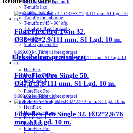
Relaterede varer
Reduktionskrympemuffe
T-muffe lige
Saddel T-muffe
T-muffe for anboring
T-muffe m/45˚- 90˚ afg.
T-muffe m/flex for svøb
FibreFlex Pro Twin 32.
Montagebøjning/slag
Ø32+32*2,9/111 mm. S1 Lgd. 10 m.
Kapperør
Slut krympemuffe
9.999,00
kr.
Tilføj til forespørgsel
Fleksibelrør præisoleret
HeatFlex
FibreFlex Pro Single 50.
HeatFlex Fittings
Pex til vand
Ø47,6*3,6/111 mm. S1 Lgd. 10 m.
FibreFlex
FibreFlex Pro
9.999,00
kr.
Tilføj til forespørgsel
FibreFlex Pro 16
FibreFlex/Pro Fittings
HeatFlex
HeatFlex Fittings
Fibreflex Pro Single 32. Ø32*2,9/76
Pex til vand
mm. S1 Lgd. 10 m.
FibreFlex
FibreFlex Pro