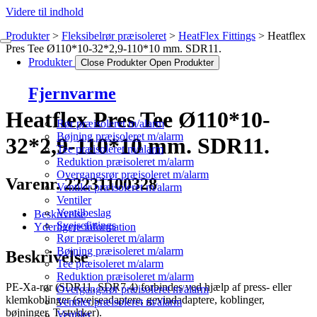
Videre til indhold
Produkter
Fleksibelrør præisoleret
HeatFlex Fittings
Heatflex
Pres Tee Ø110*10-32*2,9-110*10 mm. SDR11.
Produkter
Close Produkter
Open Produkter
Fjernvarme
Heatflex Pres Tee Ø110*10-
Rør præisoleret m/alarm
Bøjning præisoleret m/alarm
32*2,9-110*10 mm. SDR11.
Tee præisoleret m/alarm
Reduktion præisoleret m/alarm
Overgangsrør præisoleret m/alarm
Varenr. 22231100328
Ventiler præisoleret m/alarm
Ventiler
Ventilbeslag
Beskrivelse
Svejsefittings
Yderligere information
Rør præisoleret m/alarm
Bøjning præisoleret m/alarm
Beskrivelse
Tee præisoleret m/alarm
Reduktion præisoleret m/alarm
PE-Xa-rør (SDR11, SDR7.4) forbindes ved hjælp af press- eller
Overgangsrør præisoleret m/alarm
klemkoblinger (svejseadaptere, gevindadaptere, koblinger,
Ventiler præisoleret m/alarm
bøjninger, T-stykker).
Ventiler