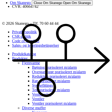
Om Skanego
Close Om Skanego
Open Om Skanego
CVR: 40664742
© 2026 Skanego – Tlf. 70 60 44 44
Privatlivspolitik
CSR-politik
Code of Conduct
Salgs- og leveringsbetingelser
Produktkatalog
Produkter
Fjernvarme
Bøjning præisoleret m/alarm
Overgangsrør præisoleret m/alarm
Reduktion præisoleret m/alarm
Rør præisoleret m/alarm
Svejsefittings
Tee præisoleret m/alarm
Ventilbeslag
Ventiler
Ventiler præisoleret m/alarm
Diverse muffer