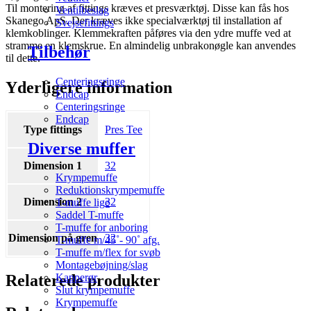
Til montering af fittings kræves et presværktøj. Disse kan fås hos
Ventilbeslag
Skanego ApS. Der kræves ikke specialværktøj til installation af
Svejsefittings
klemkoblinger. Klemmekraften påføres via den ydre muffe ved at
stramme en klemskrue. En almindelig unbrakonøgle kan anvendes
Tilbehør
til dette.
Centeringsringe
Yderligere information
Endcap
Centeringsringe
Endcap
Type fittings
Pres Tee
Diverse muffer
Dimension 1
32
Krympemuffe
Reduktionskrympemuffe
Dimension 2
32
T-muffe lige
Saddel T-muffe
T-muffe for anboring
Dimension på gren
32
T-muffe m/45˚- 90˚ afg.
T-muffe m/flex for svøb
Montagebøjning/slag
Relaterede produkter
Kapperør
Slut krympemuffe
Krympemuffe