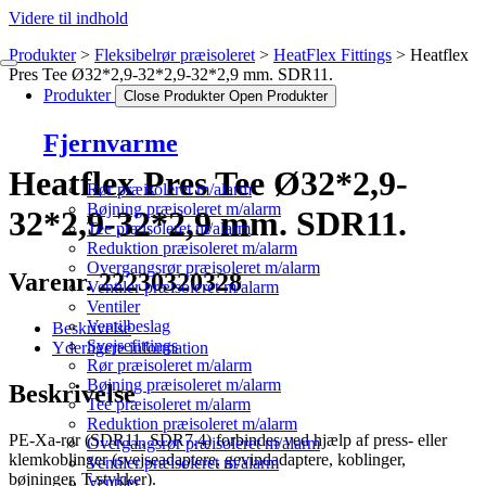
Videre til indhold
Produkter
Fleksibelrør præisoleret
HeatFlex Fittings
Heatflex
Pres Tee Ø32*2,9-32*2,9-32*2,9 mm. SDR11.
Produkter
Close Produkter
Open Produkter
Fjernvarme
Heatflex Pres Tee Ø32*2,9-
Rør præisoleret m/alarm
Bøjning præisoleret m/alarm
32*2,9-32*2,9 mm. SDR11.
Tee præisoleret m/alarm
Reduktion præisoleret m/alarm
Overgangsrør præisoleret m/alarm
Varenr. 22230320328
Ventiler præisoleret m/alarm
Ventiler
Ventilbeslag
Beskrivelse
Svejsefittings
Yderligere information
Rør præisoleret m/alarm
Bøjning præisoleret m/alarm
Beskrivelse
Tee præisoleret m/alarm
Reduktion præisoleret m/alarm
PE-Xa-rør (SDR11, SDR7.4) forbindes ved hjælp af press- eller
Overgangsrør præisoleret m/alarm
klemkoblinger (svejseadaptere, gevindadaptere, koblinger,
Ventiler præisoleret m/alarm
bøjninger, T-stykker).
Ventiler