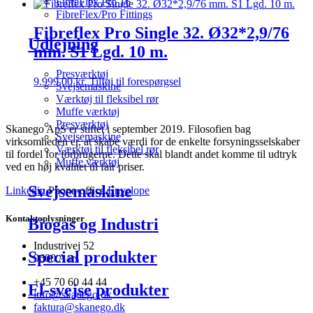
FibreFlex Pro 16
FibreFlex/Pro Fittings
Fibreflex Pro Single 32. Ø32*2,9/76
Udlejning
mm. S1 Lgd. 10 m.
Presværktøj
9.999,00
kr.
Tilføj til forespørgsel
Svejsemaskine
Værktøj til fleksibel rør
Muffe værktøj
Presværktøj
Skanego ApS er stiftet i september 2019. Filosofien bag
Svejsemaskine
virksomheden er, at skabe værdi for de enkelte forsyningsselskaber
Værktøj til fleksibel rør
til fordel for forbrugerne. Dette skal blandt andet komme til udtryk
Muffe værktøj
ved en høj kvalitet til fair priser.
Svejsemaskine
Linkedin
Phone-office
Envelope
Kontaktoplysninger
Biogas og Industri
Industrivej 52
Special produkter
9600 Aars
+45 70 60 44 44
El-svejse produkter
info@skanego.dk
faktura@skanego.dk