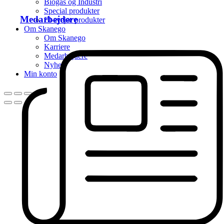
Biogas og Industri
Special produkter
Medarbejdere
El-svejse produkter
Om Skanego
Om Skanego
Karriere
Medarbejdere
Nyhed
Min konto