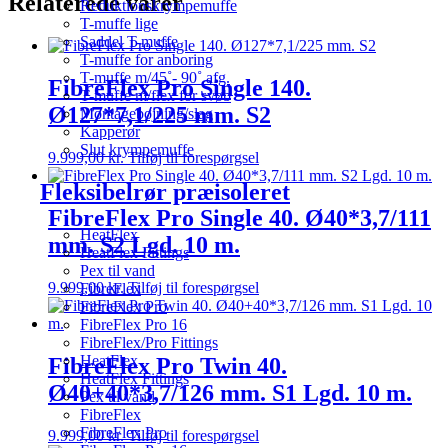
Relaterede varer
Reduktionskrympemuffe
T-muffe lige
Saddel T-muffe
T-muffe for anboring
T-muffe m/45˚- 90˚ afg.
FibreFlex Pro Single 140.
T-muffe m/flex for svøb
Ø127*7,1/225 mm. S2
Montagebøjning/slag
Kapperør
Slut krympemuffe
9.999,00
kr.
Tilføj til forespørgsel
Fleksibelrør præisoleret
FibreFlex Pro Single 40. Ø40*3,7/111
HeatFlex
mm. S2 Lgd. 10 m.
HeatFlex Fittings
Pex til vand
9.999,00
kr.
Tilføj til forespørgsel
FibreFlex
FibreFlex Pro
FibreFlex Pro 16
FibreFlex/Pro Fittings
HeatFlex
FibreFlex Pro Twin 40.
HeatFlex Fittings
Ø40+40*3,7/126 mm. S1 Lgd. 10 m.
Pex til vand
FibreFlex
FibreFlex Pro
9.999,00
kr.
Tilføj til forespørgsel