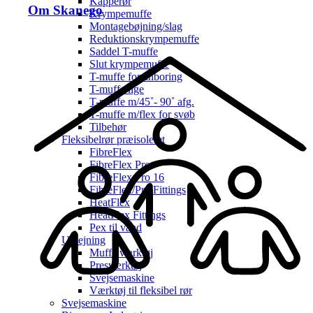
Kapperør
Om Skanego
Krympemuffe
Montagebøjning/slag
Reduktionskrympemuffe
Saddel T-muffe
Slut krympemuffe
T-muffe for anboring
T-muffe lige
T-muffe m/45˚- 90˚ afg.
T-muffe m/flex for svøb
Tilbehør
Fleksibelrør præisoleret
FibreFlex
FibreFlex Pro
FibreFlex Pro 16
FibreFlex/Pro Fittings
HeatFlex
HeatFlex Fittings
Pex til vand
Udlejning
Muffe værktøj
Presværktøj
Svejsemaskine
Værktøj til fleksibel rør
Svejsemaskine