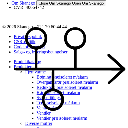
Om Skanego
Close Om Skanego
Open Om Skanego
CVR: 40664742
© 2026 Skanego – Tlf. 70 60 44 44
Privatlivspolitik
CSR-politik
Code of Conduct
Salgs- og leveringsbetingelser
Produktkatalog
Produkter
Fjernvarme
Bøjning præisoleret m/alarm
Overgangsrør præisoleret m/alarm
Reduktion præisoleret m/alarm
Rør præisoleret m/alarm
Svejsefittings
Tee præisoleret m/alarm
Ventilbeslag
Ventiler
Ventiler præisoleret m/alarm
Diverse muffer