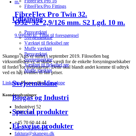
FibreFlex Pro 16
FibreFlex/Pro Fittings
FibreFlex Pro Twin 32.
Udlejning
Ø32+32*2,9/126 mm. S2 Lgd. 10 m.
Presværktøj
9.999,00
kr.
Tilføj til forespørgsel
Svejsemaskine
Værktøj til fleksibel rør
Muffe værktøj
Presværktøj
Skanego ApS er stiftet i september 2019. Filosofien bag
Svejsemaskine
virksomheden er, at skabe værdi for de enkelte forsyningsselskaber
Værktøj til fleksibel rør
til fordel for forbrugerne. Dette skal blandt andet komme til udtryk
Muffe værktøj
ved en høj kvalitet til fair priser.
Svejsemaskine
Linkedin
Phone-office
Envelope
Kontaktoplysninger
Biogas og Industri
Industrivej 52
Special produkter
9600 Aars
+45 70 60 44 44
El-svejse produkter
info@skanego.dk
faktura@skanego.dk