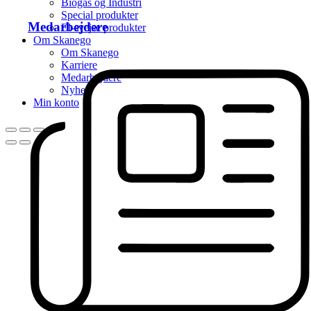
Biogas og Industri
Special produkter
Medarbejdere
El-svejse produkter
Om Skanego
Om Skanego
Karriere
Medarbejdere
Nyhed
Min konto