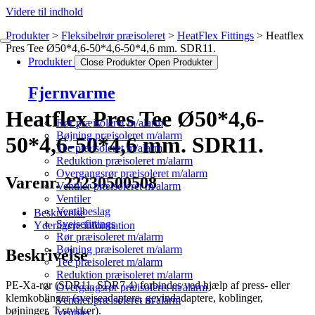
Videre til indhold
Produkter
Fleksibelrør præisoleret
HeatFlex Fittings
Heatflex
Pres Tee Ø50*4,6-50*4,6-50*4,6 mm. SDR11.
Produkter
Close Produkter
Open Produkter
Fjernvarme
Heatflex Pres Tee Ø50*4,6-
Rør præisoleret m/alarm
Bøjning præisoleret m/alarm
50*4,6-50*4,6 mm. SDR11.
Tee præisoleret m/alarm
Reduktion præisoleret m/alarm
Overgangsrør præisoleret m/alarm
Varenr. 22230500508
Ventiler præisoleret m/alarm
Ventiler
Ventilbeslag
Beskrivelse
Svejsefittings
Yderligere information
Rør præisoleret m/alarm
Bøjning præisoleret m/alarm
Beskrivelse
Tee præisoleret m/alarm
Reduktion præisoleret m/alarm
PE-Xa-rør (SDR11, SDR7.4) forbindes ved hjælp af press- eller
Overgangsrør præisoleret m/alarm
klemkoblinger (svejseadaptere, gevindadaptere, koblinger,
Ventiler præisoleret m/alarm
bøjninger, T-stykker).
Ventiler