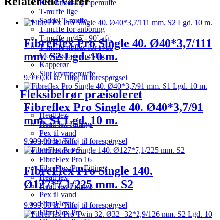
Relaterede varer
Reduktionskrympemuffe
T-muffe lige
Saddel T-muffe
T-muffe for anboring
T-muffe m/45˚- 90˚ afg.
FibreFlex Pro Single 40. Ø40*3,7/111
T-muffe m/flex for svøb
mm. S2 Lgd. 10 m.
Montagebøjning/slag
Kapperør
Slut krympemuffe
9.999,00
kr.
Tilføj til forespørgsel
Fleksibelrør præisoleret
Fibreflex Pro Single 40. Ø40*3,7/91
HeatFlex
mm. S1 Lgd. 10 m.
HeatFlex Fittings
Pex til vand
9.999,00
kr.
Tilføj til forespørgsel
FibreFlex
FibreFlex Pro
FibreFlex Pro 16
FibreFlex/Pro Fittings
FibreFlex Pro Single 140.
HeatFlex
Ø127*7,1/225 mm. S2
HeatFlex Fittings
Pex til vand
FibreFlex
9.999,00
kr.
Tilføj til forespørgsel
FibreFlex Pro