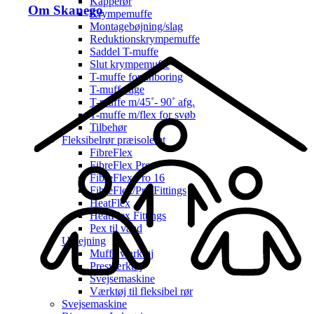
Kapperør
Om Skanego
Krympemuffe
Montagebøjning/slag
Reduktionskrympemuffe
Saddel T-muffe
Slut krympemuffe
T-muffe for anboring
T-muffe lige
T-muffe m/45˚- 90˚ afg.
T-muffe m/flex for svøb
Tilbehør
Fleksibelrør præisoleret
FibreFlex
FibreFlex Pro
FibreFlex Pro 16
FibreFlex/Pro Fittings
HeatFlex
HeatFlex Fittings
Pex til vand
Udlejning
Muffe værktøj
Presværktøj
Svejsemaskine
Værktøj til fleksibel rør
Svejsemaskine