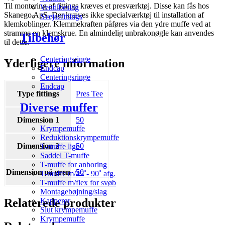
Til montering af fittings kræves et presværktøj. Disse kan fås hos
Ventilbeslag
Skanego ApS. Der kræves ikke specialværktøj til installation af
Svejsefittings
klemkoblinger. Klemmekraften påføres via den ydre muffe ved at
stramme en klemskrue. En almindelig unbrakonøgle kan anvendes
Tilbehør
til dette.
Centeringsringe
Yderligere information
Endcap
Centeringsringe
Endcap
Type fittings
Pres Tee
Diverse muffer
Dimension 1
50
Krympemuffe
Reduktionskrympemuffe
Dimension 2
50
T-muffe lige
Saddel T-muffe
T-muffe for anboring
Dimension på gren
50
T-muffe m/45˚- 90˚ afg.
T-muffe m/flex for svøb
Montagebøjning/slag
Relaterede produkter
Kapperør
Slut krympemuffe
Krympemuffe