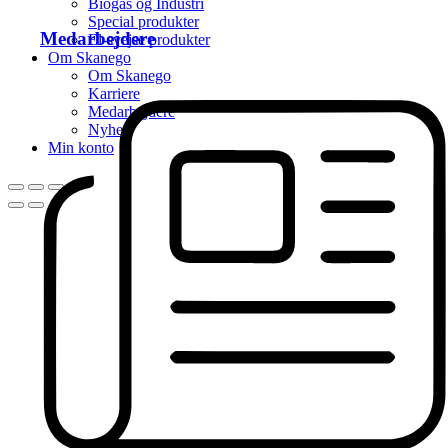
Biogas og Industri
Special produkter
Medarbejdere
El-svejse produkter
Om Skanego
Om Skanego
Karriere
Medarbejdere
Nyhed
Min konto