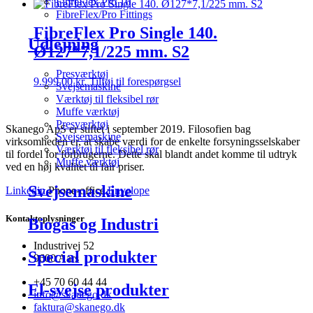
FibreFlex Pro 16
FibreFlex/Pro Fittings
FibreFlex Pro Single 140.
Udlejning
Ø127*7,1/225 mm. S2
Presværktøj
9.999,00
kr.
Tilføj til forespørgsel
Svejsemaskine
Værktøj til fleksibel rør
Muffe værktøj
Presværktøj
Skanego ApS er stiftet i september 2019. Filosofien bag
Svejsemaskine
virksomheden er, at skabe værdi for de enkelte forsyningsselskaber
Værktøj til fleksibel rør
til fordel for forbrugerne. Dette skal blandt andet komme til udtryk
Muffe værktøj
ved en høj kvalitet til fair priser.
Svejsemaskine
Linkedin
Phone-office
Envelope
Kontaktoplysninger
Biogas og Industri
Industrivej 52
Special produkter
9600 Aars
+45 70 60 44 44
El-svejse produkter
info@skanego.dk
faktura@skanego.dk