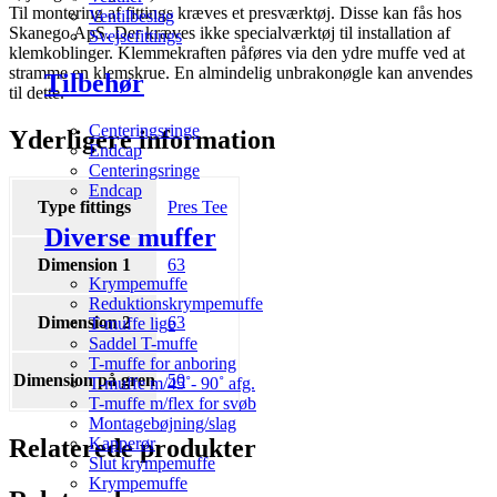
Til montering af fittings kræves et presværktøj. Disse kan fås hos
Ventilbeslag
Skanego ApS. Der kræves ikke specialværktøj til installation af
Svejsefittings
klemkoblinger. Klemmekraften påføres via den ydre muffe ved at
stramme en klemskrue. En almindelig unbrakonøgle kan anvendes
Tilbehør
til dette.
Centeringsringe
Yderligere information
Endcap
Centeringsringe
Endcap
Type fittings
Pres Tee
Diverse muffer
Dimension 1
63
Krympemuffe
Reduktionskrympemuffe
Dimension 2
63
T-muffe lige
Saddel T-muffe
T-muffe for anboring
Dimension på gren
50
T-muffe m/45˚- 90˚ afg.
T-muffe m/flex for svøb
Montagebøjning/slag
Relaterede produkter
Kapperør
Slut krympemuffe
Krympemuffe