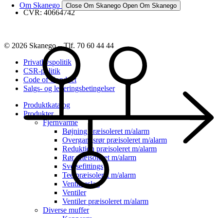
Om Skanego
Close Om Skanego
Open Om Skanego
CVR: 40664742
© 2026 Skanego – Tlf. 70 60 44 44
Privatlivspolitik
CSR-politik
Code of Conduct
Salgs- og leveringsbetingelser
Produktkatalog
Produkter
Fjernvarme
Bøjning præisoleret m/alarm
Overgangsrør præisoleret m/alarm
Reduktion præisoleret m/alarm
Rør præisoleret m/alarm
Svejsefittings
Tee præisoleret m/alarm
Ventilbeslag
Ventiler
Ventiler præisoleret m/alarm
Diverse muffer