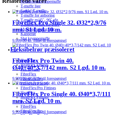
Relaterede varer
Reduktionskrympemuffe
T-muffe lige
Saddel T-muffe
T-muffe for anboring
T-muffe m/45˚- 90˚ afg.
Fibreflex Pro Single 32. Ø32*2,9/76
T-muffe m/flex for svøb
mm. S1 Lgd. 10 m.
Montagebøjning/slag
Kapperør
Slut krympemuffe
9.999,00
kr.
Tilføj til forespørgsel
Fleksibelrør præisoleret
FibreFlex Pro Twin 40.
HeatFlex
HeatFlex Fittings
Ø40+40*3,7/142 mm. S2 Lgd. 10 m.
Pex til vand
FibreFlex
9.999,00
kr.
Tilføj til forespørgsel
FibreFlex Pro
FibreFlex Pro 16
FibreFlex/Pro Fittings
HeatFlex
FibreFlex Pro Single 40. Ø40*3,7/111
HeatFlex Fittings
mm. S2 Lgd. 10 m.
Pex til vand
FibreFlex
FibreFlex Pro
9.999,00
kr.
Tilføj til forespørgsel