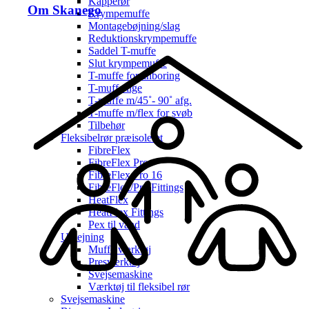
Kapperør
Om Skanego
Krympemuffe
Montagebøjning/slag
Reduktionskrympemuffe
Saddel T-muffe
Slut krympemuffe
T-muffe for anboring
T-muffe lige
T-muffe m/45˚- 90˚ afg.
T-muffe m/flex for svøb
Tilbehør
Fleksibelrør præisoleret
FibreFlex
FibreFlex Pro
FibreFlex Pro 16
FibreFlex/Pro Fittings
HeatFlex
HeatFlex Fittings
Pex til vand
Udlejning
Muffe værktøj
Presværktøj
Svejsemaskine
Værktøj til fleksibel rør
Svejsemaskine