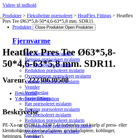
Videre til indhold
Produkter
Fleksibelrør præisoleret
HeatFlex Fittings
Heatflex
Pres Tee Ø63*5,8-50*4,6-63*5,8 mm. SDR11.
Produkter
Close Produkter
Open Produkter
Fjernvarme
Heatflex Pres Tee Ø63*5,8-
Rør præisoleret m/alarm
Bøjning præisoleret m/alarm
50*4,6-63*5,8 mm. SDR11.
Tee præisoleret m/alarm
Reduktion præisoleret m/alarm
Overgangsrør præisoleret m/alarm
Varenr. 22230630508
Ventiler præisoleret m/alarm
Ventiler
Ventilbeslag
Beskrivelse
Svejsefittings
Yderligere information
Rør præisoleret m/alarm
Bøjning præisoleret m/alarm
Beskrivelse
Tee præisoleret m/alarm
Reduktion præisoleret m/alarm
PE-Xa-rør (SDR11, SDR7.4) forbindes ved hjælp af press- eller
Overgangsrør præisoleret m/alarm
klemkoblinger (svejseadaptere, gevindadaptere, koblinger,
Ventiler præisoleret m/alarm
bøjninger, T-stykker).
Ventiler