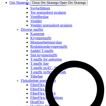
Om Skanego
Close Om Skanego
Open Om Skanego
Rør præisoleret m/alarm
Svejsefittings
Tee præisoleret m/alarm
Ventilbeslag
Ventiler
Ventiler præisoleret m/alarm
Diverse muffer
Kapperør
Krympemuffe
Montagebøjning/slag
Reduktionskrympemuffe
Saddel T-muffe
Slut krympemuffe
T-muffe for anboring
T-muffe lige
T-muffe m/45˚- 90˚ afg.
T-muffe m/flex for svøb
Tilbehør
Fleksibelrør præisoleret
FibreFlex
FibreFlex Pro
FibreFlex Pro 16
FibreFlex/Pro Fittings
HeatFlex