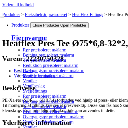
Videre til indhold
Produkter
Fleksibelrør præisoleret
HeatFlex Fittings
Heatflex 
Produkter
Close Produkter
Open Produkter
Fjernvarme
Heatflex Pres Tee Ø75*6,8-32*
Rør præisoleret m/alarm
Bøjning præisoleret m/alarm
Varenr. 22230750328
Tee præisoleret m/alarm
Reduktion præisoleret m/alarm
Overgangsrør præisoleret m/alarm
Beskrivelse
Ventiler præisoleret m/alarm
Yderligere information
Ventiler
Ventilbeslag
Beskrivelse
Svejsefittings
Rør præisoleret m/alarm
PE-Xa-rør (SDR11, SDR7.4) forbindes ved hjælp af press- eller klemko
Bøjning præisoleret m/alarm
Til montering af fittings kræves et presværktøj. Disse kan fås hos S
Tee præisoleret m/alarm
klemskrue. En almindelig unbrakonøgle kan anvendes til dette.
Reduktion præisoleret m/alarm
Overgangsrør præisoleret m/alarm
Yderligere information
Ventiler præisoleret m/alarm
Ventiler