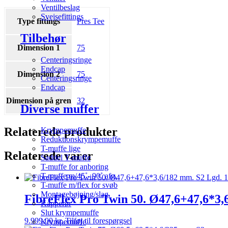
Ventilbeslag
Svejsefittings
Type fittings
Pres Tee
Tilbehør
Dimension 1
75
Centeringsringe
Endcap
Dimension 2
75
Centeringsringe
Endcap
Dimension på gren
32
Diverse muffer
Relaterede produkter
Krympemuffe
Reduktionskrympemuffe
T-muffe lige
Relaterede varer
Saddel T-muffe
T-muffe for anboring
T-muffe m/45˚- 90˚ afg.
T-muffe m/flex for svøb
Montagebøjning/slag
FibreFlex Pro Twin 50. Ø47,6+47,6*3,
Kapperør
Slut krympemuffe
9.999,00
kr.
Tilføj til forespørgsel
Krympemuffe