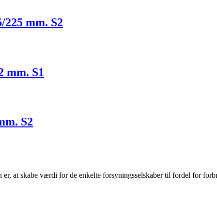
6/225 mm. S2
82 mm. S1
 mm. S2
r, at skabe værdi for de enkelte forsyningsselskaber til fordel for forb