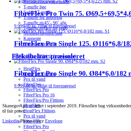
Reduktionskrympemuffe
T-muffe lige
FibreFlex Pro Twin 75. Ø69,5+69,5*4,
Saddel T-muffe
T-muffe for anboring
T-muffe m/45˚- 90˚ afg.
9.999,00
kr.
Tilføj til forespørgsel
T-muffe m/flex for svøb
Montagebøjning/slag
Kapperør
FibreFlex Pro Single 125. Ø116*6,8/1
Slut krympemuffe
Fleksibelrør præisoleret
9.999,00
kr.
Tilføj til forespørgsel
HeatFlex
FibreFlex Pro Single 90. Ø84*6,0/182
HeatFlex Fittings
Pex til vand
FibreFlex
9.999,00
kr.
Tilføj til forespørgsel
FibreFlex Pro
FibreFlex Pro 16
FibreFlex/Pro Fittings
HeatFlex
Skanego ApS er stiftet i september 2019. Filosofien bag virksomheden e
HeatFlex Fittings
til fair priser.
Pex til vand
Linkedin
Phone-office
Envelope
FibreFlex
FibreFlex Pro