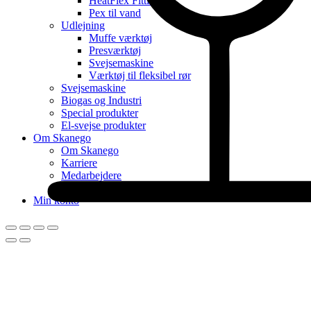
HeatFlex Fittings
Pex til vand
Udlejning
Muffe værktøj
Presværktøj
Svejsemaskine
Værktøj til fleksibel rør
Svejsemaskine
Biogas og Industri
Special produkter
El-svejse produkter
Om Skanego
Om Skanego
Karriere
Medarbejdere
Nyhed
Min konto