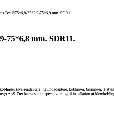
Pres Tee Ø75*6,8-32*2,9-75*6,8 mm. SDR11.
2,9-75*6,8 mm. SDR11.
blinger (svejseadaptere, gevindadaptere, koblinger, bøjninger, T-styk
kanego ApS. Der kræves ikke specialværktøj til installation af klemkobl