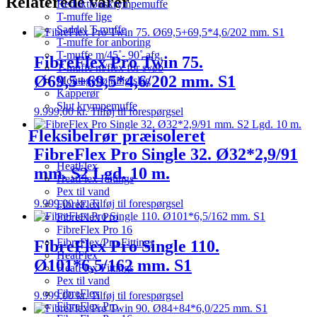
Relaterede varer
Reduktionskrympemuffe
T-muffe lige
Saddel T-muffe
T-muffe for anboring
T-muffe m/45˚- 90˚ afg.
FibreFlex Pro Twin 75.
T-muffe m/flex for svøb
Ø69,5+69,5*4,6/202 mm. S1
Montagebøjning/slag
Kapperør
Slut krympemuffe
9.999,00
kr.
Tilføj til forespørgsel
Fleksibelrør præisoleret
FibreFlex Pro Single 32. Ø32*2,9/91
HeatFlex
mm. S2 Lgd. 10 m.
HeatFlex Fittings
Pex til vand
9.999,00
kr.
Tilføj til forespørgsel
FibreFlex
FibreFlex Pro
FibreFlex Pro 16
FibreFlex/Pro Fittings
FibreFlex Pro Single 110.
HeatFlex
Ø101*6,5/162 mm. S1
HeatFlex Fittings
Pex til vand
FibreFlex
9.999,00
kr.
Tilføj til forespørgsel
FibreFlex Pro