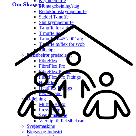
Krympemuffe
Om Skanego
Montagebøjning/slag
Reduktionskrympemuffe
Saddel T-muffe
Slut krympemuffe
T-muffe for anboring
T-muffe lige
T-muffe m/45˚- 90˚ afg.
T-muffe m/flex for svøb
Tilbehør
Fleksibelrør præisoleret
FibreFlex
FibreFlex Pro
FibreFlex Pro 16
FibreFlex/Pro Fittings
HeatFlex
HeatFlex Fittings
Pex til vand
Udlejning
Muffe værktøj
Presværktøj
Svejsemaskine
Værktøj til fleksibel rør
Svejsemaskine
Biogas og Industri