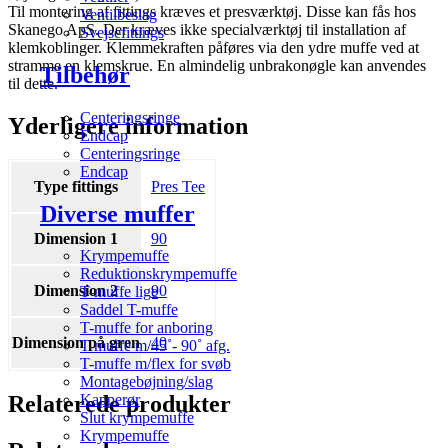
Til montering af fittings kræves et presværktøj. Disse kan fås hos
Ventilbeslag
Skanego ApS. Der kræves ikke specialværktøj til installation af
Svejsefittings
klemkoblinger. Klemmekraften påføres via den ydre muffe ved at
stramme en klemskrue. En almindelig unbrakonøgle kan anvendes
Tilbehør
til dette.
Centeringsringe
Yderligere information
Endcap
Centeringsringe
Endcap
Type fittings
Pres Tee
Diverse muffer
Dimension 1
90
Krympemuffe
Reduktionskrympemuffe
Dimension 2
90
T-muffe lige
Saddel T-muffe
T-muffe for anboring
Dimension på gren
40
T-muffe m/45˚- 90˚ afg.
T-muffe m/flex for svøb
Montagebøjning/slag
Relaterede produkter
Kapperør
Slut krympemuffe
Krympemuffe