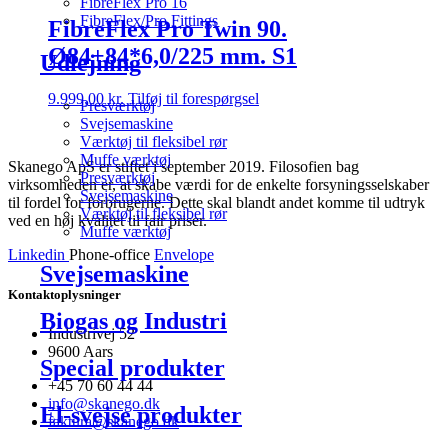
FibreFlex Pro 16
FibreFlex/Pro Fittings
FibreFlex Pro Twin 90.
Ø84+84*6,0/225 mm. S1
Udlejning
9.999,00
kr.
Tilføj til forespørgsel
Presværktøj
Svejsemaskine
Værktøj til fleksibel rør
Muffe værktøj
Skanego ApS er stiftet i september 2019. Filosofien bag
Presværktøj
virksomheden er, at skabe værdi for de enkelte forsyningsselskaber
Svejsemaskine
til fordel for forbrugerne. Dette skal blandt andet komme til udtryk
Værktøj til fleksibel rør
ved en høj kvalitet til fair priser.
Muffe værktøj
Linkedin
Phone-office
Envelope
Svejsemaskine
Kontaktoplysninger
Biogas og Industri
Industrivej 52
9600 Aars
Special produkter
+45 70 60 44 44
info@skanego.dk
El-svejse produkter
faktura@skanego.dk