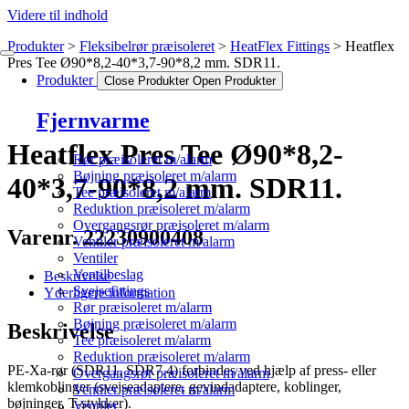
Videre til indhold
Produkter
Fleksibelrør præisoleret
HeatFlex Fittings
Heatflex
Pres Tee Ø90*8,2-40*3,7-90*8,2 mm. SDR11.
Produkter
Close Produkter
Open Produkter
Fjernvarme
Heatflex Pres Tee Ø90*8,2-
Rør præisoleret m/alarm
Bøjning præisoleret m/alarm
40*3,7-90*8,2 mm. SDR11.
Tee præisoleret m/alarm
Reduktion præisoleret m/alarm
Overgangsrør præisoleret m/alarm
Varenr. 22230900408
Ventiler præisoleret m/alarm
Ventiler
Ventilbeslag
Beskrivelse
Svejsefittings
Yderligere information
Rør præisoleret m/alarm
Bøjning præisoleret m/alarm
Beskrivelse
Tee præisoleret m/alarm
Reduktion præisoleret m/alarm
PE-Xa-rør (SDR11, SDR7.4) forbindes ved hjælp af press- eller
Overgangsrør præisoleret m/alarm
klemkoblinger (svejseadaptere, gevindadaptere, koblinger,
Ventiler præisoleret m/alarm
bøjninger, T-stykker).
Ventiler