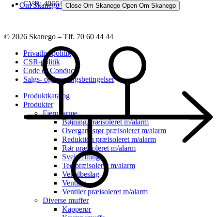
CVR: 40664742
Om Skanego
Close Om Skanego
Open Om Skanego
© 2026 Skanego – Tlf. 70 60 44 44
Privatlivspolitik
CSR-politik
Code of Conduct
Salgs- og leveringsbetingelser
Produktkatalog
Produkter
Fjernvarme
Bøjning præisoleret m/alarm
Overgangsrør præisoleret m/alarm
Reduktion præisoleret m/alarm
Rør præisoleret m/alarm
Svejsefittings
Tee præisoleret m/alarm
Ventilbeslag
Ventiler
Ventiler præisoleret m/alarm
Diverse muffer
Kapperør