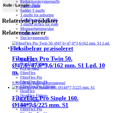
Reduktionskrympemuffe
Rulle / Længde
Rulle
T-muffe lige
Saddel T-muffe
T-muffe for anboring
Relaterede produkter
T-muffe m/45˚- 90˚ afg.
T-muffe m/flex for svøb
Montagebøjning/slag
Relaterede varer
Kapperør
Slut krympemuffe
Fleksibelrør præisoleret
FibreFlex Pro Twin 50.
HeatFlex
HeatFlex Fittings
Ø47,6+47,6*3,6/162 mm. S1 Lgd. 10
Pex til vand
m.
FibreFlex
FibreFlex Pro
FibreFlex Pro 16
9.999,00
kr.
Tilføj til forespørgsel
FibreFlex/Pro Fittings
HeatFlex
HeatFlex Fittings
FibreFlex Pro Single 160.
Pex til vand
Ø144*7,5/225 mm. S1
FibreFlex
FibreFlex Pro