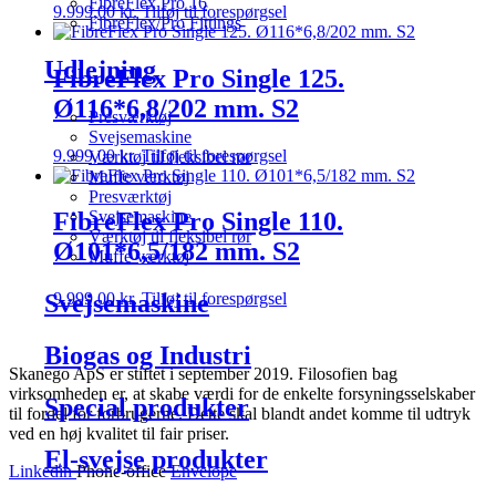
FibreFlex Pro 16
9.999,00
kr.
Tilføj til forespørgsel
FibreFlex/Pro Fittings
Udlejning
FibreFlex Pro Single 125.
Ø116*6,8/202 mm. S2
Presværktøj
Svejsemaskine
9.999,00
kr.
Tilføj til forespørgsel
Værktøj til fleksibel rør
Muffe værktøj
Presværktøj
Svejsemaskine
FibreFlex Pro Single 110.
Værktøj til fleksibel rør
Ø101*6,5/182 mm. S2
Muffe værktøj
Svejsemaskine
9.999,00
kr.
Tilføj til forespørgsel
Biogas og Industri
Skanego ApS er stiftet i september 2019. Filosofien bag
virksomheden er, at skabe værdi for de enkelte forsyningsselskaber
Special produkter
til fordel for forbrugerne. Dette skal blandt andet komme til udtryk
ved en høj kvalitet til fair priser.
El-svejse produkter
Linkedin
Phone-office
Envelope