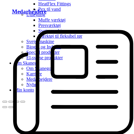
HeatFlex Fittings
Pex til vand
Medarbejdere
Udlejning
Muffe værktøj
Presværktøj
Svejsemaskine
Værktøj til fleksibel rør
Svejsemaskine
Biogas og Industri
Special produkter
El-svejse produkter
Om Skanego
Om Skanego
Karriere
Medarbejdere
Nyhed
Min konto