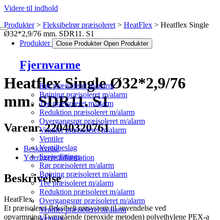
Videre til indhold
Produkter
Fleksibelrør præisoleret
HeatFlex
Heatflex Single
Ø32*2,9/76 mm. SDR11. S1
Produkter
Close Produkter
Open Produkter
Fjernvarme
Heatflex Single Ø32*2,9/76
Rør præisoleret m/alarm
Bøjning præisoleret m/alarm
mm. SDR11. S1
Tee præisoleret m/alarm
Reduktion præisoleret m/alarm
Overgangsrør præisoleret m/alarm
Varenr. 22040320761
Ventiler præisoleret m/alarm
Ventiler
Ventilbeslag
Beskrivelse
Svejsefittings
Yderligere information
Rør præisoleret m/alarm
Bøjning præisoleret m/alarm
Beskrivelse
Tee præisoleret m/alarm
Reduktion præisoleret m/alarm
HeatFlex.
Overgangsrør præisoleret m/alarm
Et præisoleret fleksibelt rørsystem til anvendelse ved
Ventiler præisoleret m/alarm
opvarmning.Tværgående (peroxide metoden) polyethylene PEX-a
Ventiler