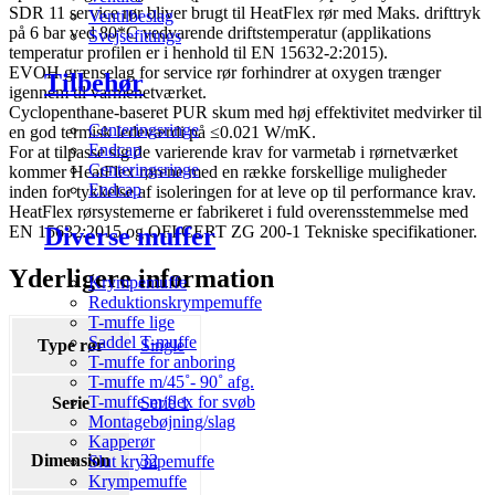
SDR 11 service rør bliver brugt til HeatFlex rør med Maks. drifttryk
Ventilbeslag
på 6 bar ved 80*C vedvarende driftstemperatur (applikations
Svejsefittings
temperatur profilen er i henhold til EN 15632-2:2015).
EVOH grænselag for service rør forhindrer at oxygen trænger
Tilbehør
igennem til varmenetværket.
Cyclopenthane-baseret PUR skum med høj effektivitet medvirker til
Centeringsringe
en god termisk ledeværdi på ≤0.021 W/mK.
Endcap
For at tilpasse sig de varierende krav for varmetab i rørnetværket
Centeringsringe
kommer HeatFlex rørene med en række forskellige muligheder
Endcap
inden for tykkelse af isoleringen for at leve op til performance krav.
HeatFlex rørsystemerne er fabrikeret i fuld overensstemmelse med
Diverse muffer
EN 15632:2015 og OFI CERT ZG 200-1 Tekniske specifikationer.
Yderligere information
Krympemuffe
Reduktionskrympemuffe
T-muffe lige
Saddel T-muffe
Type rør
Single
T-muffe for anboring
T-muffe m/45˚- 90˚ afg.
T-muffe m/flex for svøb
Serie
Serie 1
Montagebøjning/slag
Kapperør
Dimension
32
Slut krympemuffe
Krympemuffe