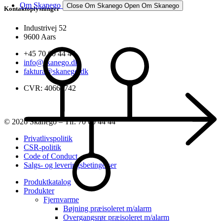
Om Skanego
Close Om Skanego
Open Om Skanego
Kontaktoplysninger
Industrivej 52
9600 Aars
+45 70 60 44 44
info@skanego.dk
faktura@skanego.dk
CVR: 40664742
© 2026 Skanego – Tlf. 70 60 44 44
Privatlivspolitik
CSR-politik
Code of Conduct
Salgs- og leveringsbetingelser
Produktkatalog
Produkter
Fjernvarme
Bøjning præisoleret m/alarm
Overgangsrør præisoleret m/alarm