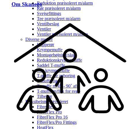
Reduktion præisoleret m/alarm
Om Skanego
Rør præisoleret m/alarm
Svejsefittings
Tee præisoleret m/alarm
Ventilbeslag
Ventiler
Ventiler præisoleret m/alarm
Diverse muffer
Kapperør
Krympemuffe
Montagebøjning/slag
Reduktionskrympemuffe
Saddel T-muffe
Slut krympemuffe
T-muffe for anboring
T-muffe lige
T-muffe m/45˚- 90˚ afg.
T-muffe m/flex for svøb
Tilbehør
Fleksibelrør præisoleret
FibreFlex
FibreFlex Pro
FibreFlex Pro 16
FibreFlex/Pro Fittings
HeatFlex