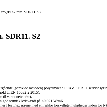
Ø63*5,8/142 mm. SDR11. S2
m. SDR11. S2
værgående (peroxide metoden) polyethylene PEX-a SDR 11 service rør bl
nhold til EN 15632-2:2015).
m til varmenetværket.
 en god termisk ledeværdi på ≤0.021 W/mK.
mmer HeatFlex rørene med en række forskellige muligheder inden for tykke