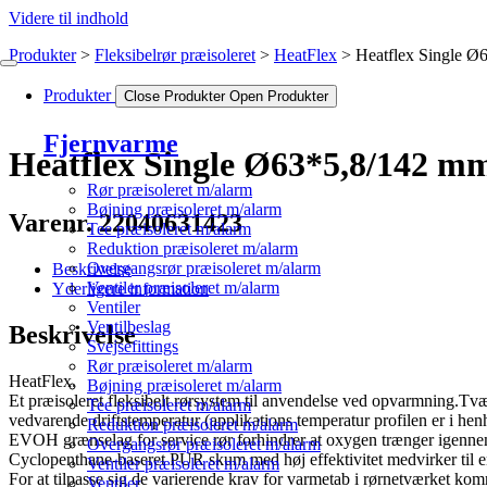
Videre til indhold
Produkter
Fleksibelrør præisoleret
HeatFlex
Heatflex Single 
Produkter
Close Produkter
Open Produkter
Fjernvarme
Heatflex Single Ø63*5,8/142 m
Rør præisoleret m/alarm
Bøjning præisoleret m/alarm
Varenr. 22040631423
Tee præisoleret m/alarm
Reduktion præisoleret m/alarm
Overgangsrør præisoleret m/alarm
Beskrivelse
Ventiler præisoleret m/alarm
Yderligere information
Ventiler
Ventilbeslag
Beskrivelse
Svejsefittings
Rør præisoleret m/alarm
HeatFlex.
Bøjning præisoleret m/alarm
Et præisoleret fleksibelt rørsystem til anvendelse ved opvarmning.T
Tee præisoleret m/alarm
vedvarende driftstemperatur (applikations temperatur profilen er i he
Reduktion præisoleret m/alarm
EVOH grænselag for service rør forhindrer at oxygen trænger igenne
Overgangsrør præisoleret m/alarm
Cyclopenthane-baseret PUR skum med høj effektivitet medvirker til
Ventiler præisoleret m/alarm
For at tilpasse sig de varierende krav for varmetab i rørnetværket ko
Ventiler