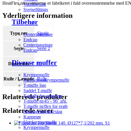
HeatFlex rørsystemerne er fabrikeret i fuld overensstemmelse med 
Ventilbeslag
Svejsefittings
Yderligere information
Tilbehør
Type rør
Single
Centeringsringe
Endcap
Centeringsringe
Serie
Serie 2
Endcap
Diverse muffer
Dimension
63
Krympemuffe
Rulle / Længde
Rulle
Reduktionskrympemuffe
T-muffe lige
Saddel T-muffe
Relaterede produkter
T-muffe for anboring
T-muffe m/45˚- 90˚ afg.
T-muffe m/flex for svøb
Relaterede varer
Montagebøjning/slag
Kapperør
Slut krympemuffe
Krympemuffe