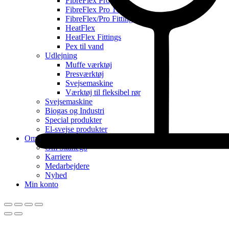
FibreFlex Pro
FibreFlex Pro 16
FibreFlex/Pro Fittings
HeatFlex
HeatFlex Fittings
Pex til vand
Udlejning
Muffe værktøj
Presværktøj
Svejsemaskine
Værktøj til fleksibel rør
Svejsemaskine
Biogas og Industri
Special produkter
El-svejse produkter
Om Skanego
Om Skanego
Karriere
Medarbejdere
Nyhed
Min konto