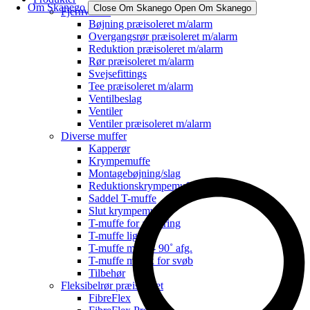
Om Skanego
Close Om Skanego
Open Om Skanego
Fjernvarme
Bøjning præisoleret m/alarm
Overgangsrør præisoleret m/alarm
Reduktion præisoleret m/alarm
Rør præisoleret m/alarm
Svejsefittings
Tee præisoleret m/alarm
Ventilbeslag
Ventiler
Ventiler præisoleret m/alarm
Diverse muffer
Kapperør
Krympemuffe
Montagebøjning/slag
Reduktionskrympemuffe
Saddel T-muffe
Slut krympemuffe
T-muffe for anboring
T-muffe lige
T-muffe m/45˚- 90˚ afg.
T-muffe m/flex for svøb
Tilbehør
Fleksibelrør præisoleret
FibreFlex