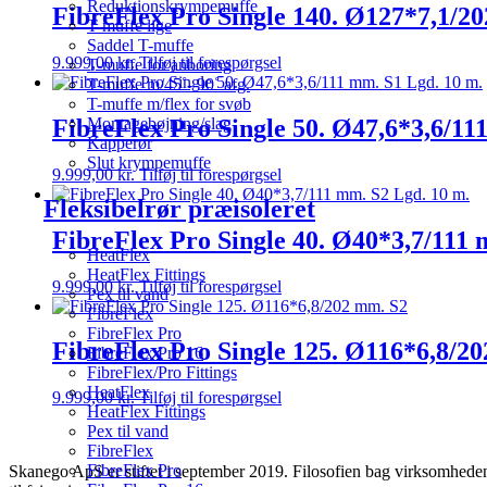
Reduktionskrympemuffe
FibreFlex Pro Single 140. Ø127*7,1/2
T-muffe lige
Saddel T-muffe
9.999,00
kr.
Tilføj til forespørgsel
T-muffe for anboring
T-muffe m/45˚- 90˚ afg.
T-muffe m/flex for svøb
FibreFlex Pro Single 50. Ø47,6*3,6/11
Montagebøjning/slag
Kapperør
Slut krympemuffe
9.999,00
kr.
Tilføj til forespørgsel
Fleksibelrør præisoleret
FibreFlex Pro Single 40. Ø40*3,7/111 
HeatFlex
HeatFlex Fittings
9.999,00
kr.
Tilføj til forespørgsel
Pex til vand
FibreFlex
FibreFlex Pro
FibreFlex Pro Single 125. Ø116*6,8/2
FibreFlex Pro 16
FibreFlex/Pro Fittings
HeatFlex
9.999,00
kr.
Tilføj til forespørgsel
HeatFlex Fittings
Pex til vand
FibreFlex
FibreFlex Pro
Skanego ApS er stiftet i september 2019. Filosofien bag virksomheden e