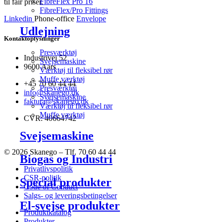
FibreFlex Pro 16
til fair priser.
FibreFlex/Pro Fittings
Linkedin
Phone-office
Envelope
Udlejning
Kontaktoplysninger
Presværktøj
Industrivej 52
Svejsemaskine
9600 Aars
Værktøj til fleksibel rør
Muffe værktøj
+45 70 60 44 44
Presværktøj
info@skanego.dk
Svejsemaskine
faktura@skanego.dk
Værktøj til fleksibel rør
Muffe værktøj
CVR: 40664742
Svejsemaskine
© 2026 Skanego – Tlf. 70 60 44 44
Biogas og Industri
Privatlivspolitik
CSR-politik
Special produkter
Code of Conduct
Salgs- og leveringsbetingelser
El-svejse produkter
Produktkatalog
Produkter