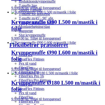
Reduktionskrympemuffe
T-muffe lige
9.999,00
kr.
Tilføj til forespørgsel
Saddel T-muffe
T-muffe for anboring
T-muffe m/45˚- 90˚ afg.
Krympemuffe Ø90 L500 m/mastik i
T-muffe m/flex for svøb
Montagebøjning/slag
folie
Kapperør
Slut krympemuffe
9.999,00
kr.
Tilføj til forespørgsel
Fleksibelrør præisoleret
Krympemuffe Ø90 L600 m/mastik i
HeatFlex
folie
HeatFlex Fittings
Pex til vand
FibreFlex
9.999,00
kr.
Tilføj til forespørgsel
FibreFlex Pro
FibreFlex Pro 16
FibreFlex/Pro Fittings
Krympemuffe Ø180 L500 m/mastik i
HeatFlex
folie
HeatFlex Fittings
Pex til vand
FibreFlex
9.999,00
kr.
Tilføj til forespørgsel
FibreFlex Pro