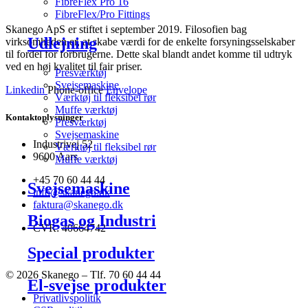
FibreFlex Pro 16
FibreFlex/Pro Fittings
Skanego ApS er stiftet i september 2019. Filosofien bag
Udlejning
virksomheden er, at skabe værdi for de enkelte forsyningsselskaber
til fordel for forbrugerne. Dette skal blandt andet komme til udtryk
ved en høj kvalitet til fair priser.
Presværktøj
Svejsemaskine
Linkedin
Phone-office
Envelope
Værktøj til fleksibel rør
Muffe værktøj
Kontaktoplysninger
Presværktøj
Svejsemaskine
Industrivej 52
Værktøj til fleksibel rør
9600 Aars
Muffe værktøj
+45 70 60 44 44
Svejsemaskine
info@skanego.dk
faktura@skanego.dk
Biogas og Industri
CVR: 40664742
Special produkter
© 2026 Skanego – Tlf. 70 60 44 44
El-svejse produkter
Privatlivspolitik