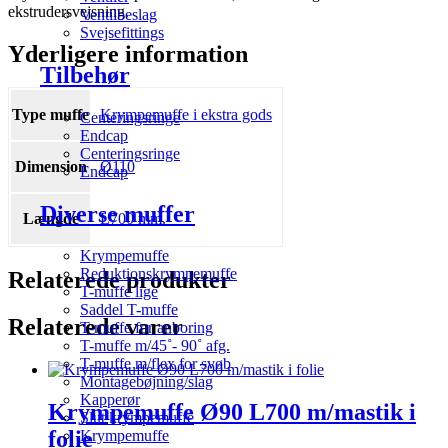
ekstrudersvejsning.
Ventilbeslag
Svejsefittings
Yderligere information
Tilbehør
Type muffe
Krympemuffe i ekstra gods
Centeringsringe
Endcap
Centeringsringe
Dimension
Ø110
Endcap
Diverse muffer
Længde
L700 mm.
Krympemuffe
Reduktionskrympemuffe
Relaterede produkter
T-muffe lige
Saddel T-muffe
Relaterede varer
T-muffe for anboring
T-muffe m/45˚- 90˚ afg.
T-muffe m/flex for svøb
Montagebøjning/slag
Kapperør
Krympemuffe Ø90 L700 m/mastik i
Slut krympemuffe
folie
Krympemuffe