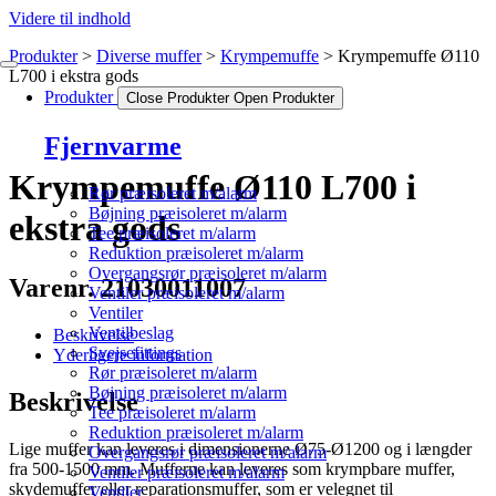
Videre til indhold
Produkter
Diverse muffer
Krympemuffe
Krympemuffe Ø110
L700 i ekstra gods
Produkter
Close Produkter
Open Produkter
Fjernvarme
Krympemuffe Ø110 L700 i
Rør præisoleret m/alarm
Bøjning præisoleret m/alarm
ekstra gods
Tee præisoleret m/alarm
Reduktion præisoleret m/alarm
Overgangsrør præisoleret m/alarm
Varenr. 21030011007
Ventiler præisoleret m/alarm
Ventiler
Ventilbeslag
Beskrivelse
Svejsefittings
Yderligere information
Rør præisoleret m/alarm
Bøjning præisoleret m/alarm
Beskrivelse
Tee præisoleret m/alarm
Reduktion præisoleret m/alarm
Lige muffer kan leveres i dimensionerne Ø75-Ø1200 og i længder
Overgangsrør præisoleret m/alarm
fra 500-1500 mm. Mufferne kan leveres som krympbare muffer,
Ventiler præisoleret m/alarm
skydemuffer eller reparationsmuffer, som er velegnet til
Ventiler