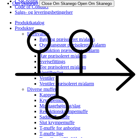
CSR-politik
Om Skanego
Close Om Skanego
Open Om Skanego
Code of Conduct
Salgs- og leveringsbetingelser
Produktkatalog
Produkter
Fjernvarme
Bøjning præisoleret m/alarm
Overgangsrør præisoleret m/alarm
Reduktion præisoleret m/alarm
Rør præisoleret m/alarm
Svejsefittings
Tee præisoleret m/alarm
Ventilbeslag
Ventiler
Ventiler præisoleret m/alarm
Diverse muffer
Kapperør
Krympemuffe
Montagebøjning/slag
Reduktionskrympemuffe
Saddel T-muffe
Slut krympemuffe
T-muffe for anboring
T-muffe lige