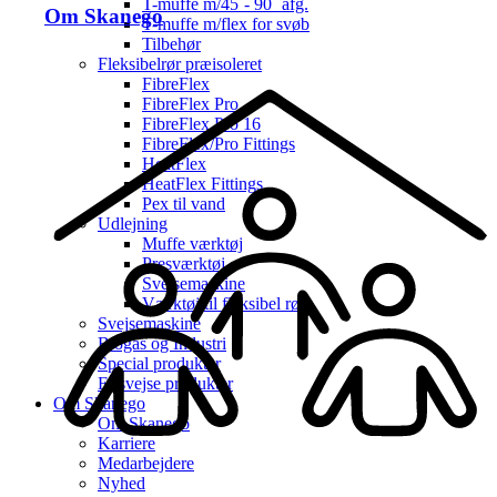
T-muffe m/45˚- 90˚ afg.
Om Skanego
T-muffe m/flex for svøb
Tilbehør
Fleksibelrør præisoleret
FibreFlex
FibreFlex Pro
FibreFlex Pro 16
FibreFlex/Pro Fittings
HeatFlex
HeatFlex Fittings
Pex til vand
Udlejning
Muffe værktøj
Presværktøj
Svejsemaskine
Værktøj til fleksibel rør
Svejsemaskine
Biogas og Industri
Special produkter
El-svejse produkter
Om Skanego
Om Skanego
Karriere
Medarbejdere
Nyhed