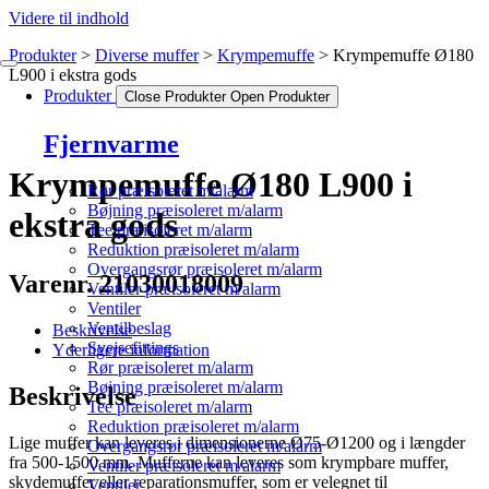
Videre til indhold
Produkter
Diverse muffer
Krympemuffe
Krympemuffe Ø180
L900 i ekstra gods
Produkter
Close Produkter
Open Produkter
Fjernvarme
Krympemuffe Ø180 L900 i
Rør præisoleret m/alarm
Bøjning præisoleret m/alarm
ekstra gods
Tee præisoleret m/alarm
Reduktion præisoleret m/alarm
Overgangsrør præisoleret m/alarm
Varenr. 21030018009
Ventiler præisoleret m/alarm
Ventiler
Ventilbeslag
Beskrivelse
Svejsefittings
Yderligere information
Rør præisoleret m/alarm
Bøjning præisoleret m/alarm
Beskrivelse
Tee præisoleret m/alarm
Reduktion præisoleret m/alarm
Lige muffer kan leveres i dimensionerne Ø75-Ø1200 og i længder
Overgangsrør præisoleret m/alarm
fra 500-1500 mm. Mufferne kan leveres som krympbare muffer,
Ventiler præisoleret m/alarm
skydemuffer eller reparationsmuffer, som er velegnet til
Ventiler