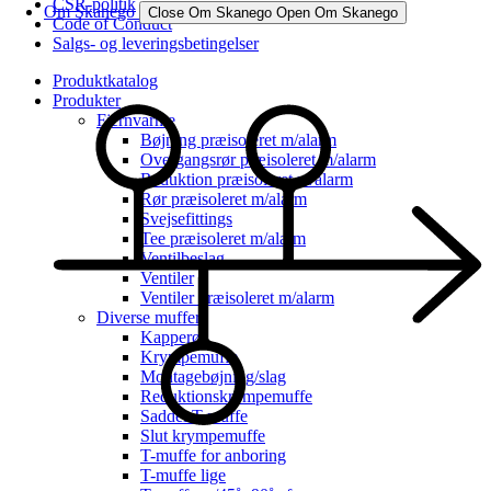
CSR-politik
Om Skanego
Close Om Skanego
Open Om Skanego
Code of Conduct
Salgs- og leveringsbetingelser
Produktkatalog
Produkter
Fjernvarme
Bøjning præisoleret m/alarm
Overgangsrør præisoleret m/alarm
Reduktion præisoleret m/alarm
Rør præisoleret m/alarm
Svejsefittings
Tee præisoleret m/alarm
Ventilbeslag
Ventiler
Ventiler præisoleret m/alarm
Diverse muffer
Kapperør
Krympemuffe
Montagebøjning/slag
Reduktionskrympemuffe
Saddel T-muffe
Slut krympemuffe
T-muffe for anboring
T-muffe lige