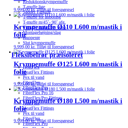
Reduktionskrympemuffe
T-muffe lige
9.999,00
kr.
Tilføj til forespørgsel
Saddel T-muffe
T-muffe for anboring
T-muffe m/45˚- 90˚ afg.
Krympemuffe Ø110 L600 m/mastik i
T-muffe m/flex for svøb
Montagebøjning/slag
folie
Kapperør
Slut krympemuffe
9.999,00
kr.
Tilføj til forespørgsel
Fleksibelrør præisoleret
Krympemuffe Ø125 L600 m/mastik i
HeatFlex
folie
HeatFlex Fittings
Pex til vand
FibreFlex
9.999,00
kr.
Tilføj til forespørgsel
FibreFlex Pro
FibreFlex Pro 16
FibreFlex/Pro Fittings
Krympemuffe Ø180 L500 m/mastik i
HeatFlex
folie
HeatFlex Fittings
Pex til vand
FibreFlex
9.999,00
kr.
Tilføj til forespørgsel
FibreFlex Pro