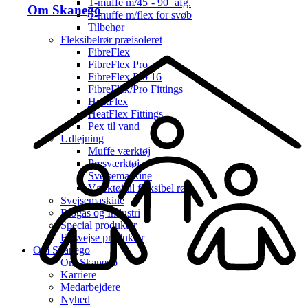
T-muffe m/45˚- 90˚ afg.
Om Skanego
T-muffe m/flex for svøb
Tilbehør
Fleksibelrør præisoleret
FibreFlex
FibreFlex Pro
FibreFlex Pro 16
FibreFlex/Pro Fittings
HeatFlex
HeatFlex Fittings
Pex til vand
Udlejning
Muffe værktøj
Presværktøj
Svejsemaskine
Værktøj til fleksibel rør
Svejsemaskine
Biogas og Industri
Special produkter
El-svejse produkter
Om Skanego
Om Skanego
Karriere
Medarbejdere
Nyhed