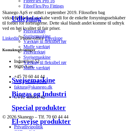
FibreFlex Pro 16
FibreFlex/Pro Fittings
Skanego ApS er stiftet i september 2019. Filosofien bag
Udlejning
virksomheden er, at skabe værdi for de enkelte forsyningsselskaber
til fordel for forbrugerne. Dette skal blandt andet komme til udtryk
ved en høj kvalitet til fair priser.
Presværktøj
Svejsemaskine
Linkedin
Phone-office
Envelope
Værktøj til fleksibel rør
Muffe værktøj
Kontaktoplysninger
Presværktøj
Svejsemaskine
Industrivej 52
Værktøj til fleksibel rør
9600 Aars
Muffe værktøj
+45 70 60 44 44
Svejsemaskine
info@skanego.dk
faktura@skanego.dk
Biogas og Industri
CVR: 40664742
Special produkter
© 2026 Skanego – Tlf. 70 60 44 44
El-svejse produkter
Privatlivspolitik