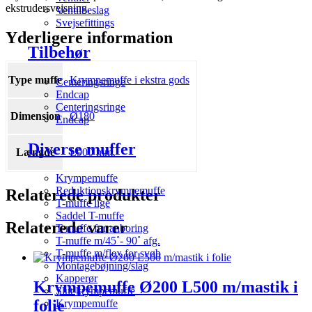
ekstrudersvejsning.
Ventilbeslag
Svejsefittings
Yderligere information
Tilbehør
Type muffe
Krympemuffe i ekstra gods
Centeringsringe
Endcap
Centeringsringe
Dimension
Ø180
Endcap
Diverse muffer
Længde
L900 mm.
Krympemuffe
Reduktionskrympemuffe
Relaterede produkter
T-muffe lige
Saddel T-muffe
Relaterede varer
T-muffe for anboring
T-muffe m/45˚- 90˚ afg.
T-muffe m/flex for svøb
Montagebøjning/slag
Kapperør
Krympemuffe Ø200 L500 m/mastik i
Slut krympemuffe
folie
Krympemuffe