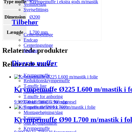
Type muffe
Krympemuffe i ekstra gods m/mastik
Ventilbeslag
Svejsefittings
Dimension
Ø200
Tilbehør
Længde
L700 mm.
Centeringsringe
Endcap
Centeringsringe
Relaterede produkter
Endcap
Diverse muffer
Relaterede varer
Krympemuffe
Reduktionskrympemuffe
T-muffe lige
Krympemuffe Ø225 L600 m/mastik i fo
Saddel T-muffe
T-muffe for anboring
9.999,00
kr.
Tilføj til forespørgsel
T-muffe m/45˚- 90˚ afg.
T-muffe m/flex for svøb
Montagebøjning/slag
Kapperør
Krympemuffe Ø90 L700 m/mastik i fol
Slut krympemuffe
Krympemuffe