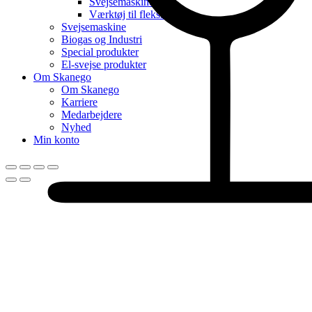
Svejsemaskine
Værktøj til fleksibel rør
Svejsemaskine
Biogas og Industri
Special produkter
El-svejse produkter
Om Skanego
Om Skanego
Karriere
Medarbejdere
Nyhed
Min konto