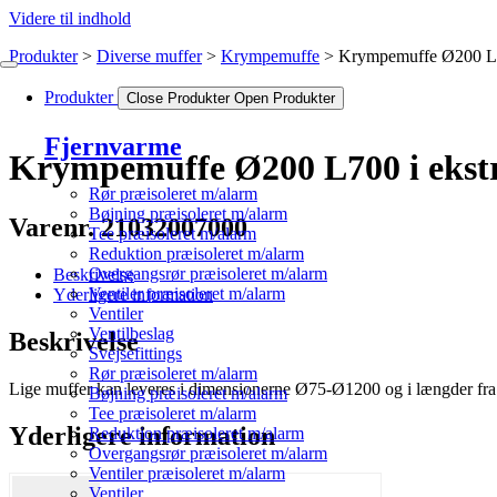
Videre til indhold
Produkter
Diverse muffer
Krympemuffe
Krympemuffe Ø200 L70
Produkter
Close Produkter
Open Produkter
Fjernvarme
Krympemuffe Ø200 L700 i ekst
Rør præisoleret m/alarm
Bøjning præisoleret m/alarm
Varenr. 21032007000
Tee præisoleret m/alarm
Reduktion præisoleret m/alarm
Overgangsrør præisoleret m/alarm
Beskrivelse
Ventiler præisoleret m/alarm
Yderligere information
Ventiler
Ventilbeslag
Beskrivelse
Svejsefittings
Rør præisoleret m/alarm
Lige muffer kan leveres i dimensionerne Ø75-Ø1200 og i længder fra 
Bøjning præisoleret m/alarm
Tee præisoleret m/alarm
Yderligere information
Reduktion præisoleret m/alarm
Overgangsrør præisoleret m/alarm
Ventiler præisoleret m/alarm
Ventiler