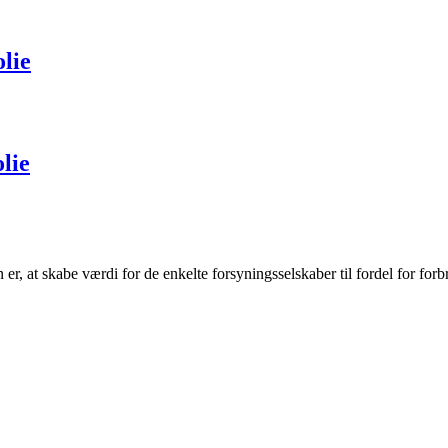
lie
lie
r, at skabe værdi for de enkelte forsyningsselskaber til fordel for forb