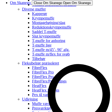
Ventiler
Om Skanego
Close Om Skanego
Open Om Skanego
Ventiler præisoleret m/alarm
Diverse muffer
Kapperør
Krympemuffe
Montagebøjning/slag
Reduktionskrympemuffe
Saddel T-muffe
Slut krympemuffe
T-muffe for anboring
T-muffe lige
T-muffe m/45˚- 90˚ afg.
T-muffe m/flex for svøb
Tilbehør
Fleksibelrør præisoleret
FibreFlex
FibreFlex Pro
FibreFlex Pro 16
FibreFlex/Pro Fittings
HeatFlex
HeatFlex Fittings
Pex til vand
Udlejning
Muffe værktøj
Presværktøj