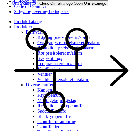
CSR-politik
Om Skanego
Close Om Skanego
Open Om Skanego
Code of Conduct
Salgs- og leveringsbetingelser
Produktkatalog
Produkter
Fjernvarme
Bøjning præisoleret m/alarm
Overgangsrør præisoleret m/alarm
Reduktion præisoleret m/alarm
Rør præisoleret m/alarm
Svejsefittings
Tee præisoleret m/alarm
Ventilbeslag
Ventiler
Ventiler præisoleret m/alarm
Diverse muffer
Kapperør
Krympemuffe
Montagebøjning/slag
Reduktionskrympemuffe
Saddel T-muffe
Slut krympemuffe
T-muffe for anboring
T-muffe lige