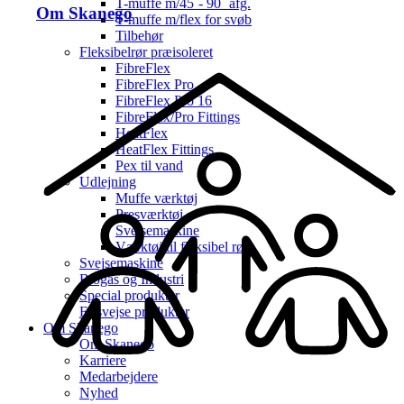
T-muffe m/45˚- 90˚ afg.
Om Skanego
T-muffe m/flex for svøb
Tilbehør
Fleksibelrør præisoleret
FibreFlex
FibreFlex Pro
FibreFlex Pro 16
FibreFlex/Pro Fittings
HeatFlex
HeatFlex Fittings
Pex til vand
Udlejning
Muffe værktøj
Presværktøj
Svejsemaskine
Værktøj til fleksibel rør
Svejsemaskine
Biogas og Industri
Special produkter
El-svejse produkter
Om Skanego
Om Skanego
Karriere
Medarbejdere
Nyhed