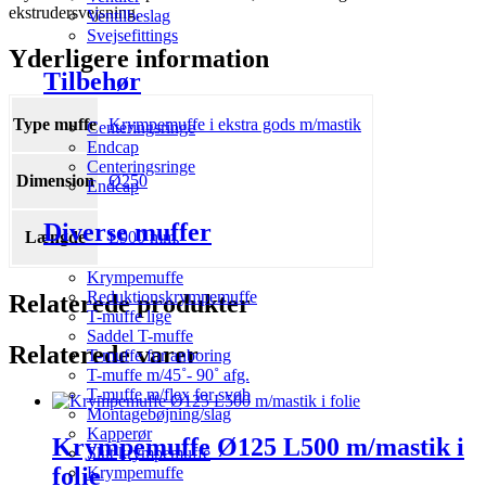
ekstrudersvejsning.
Ventilbeslag
Svejsefittings
Yderligere information
Tilbehør
Type muffe
Krympemuffe i ekstra gods m/mastik
Centeringsringe
Endcap
Centeringsringe
Dimension
Ø250
Endcap
Diverse muffer
Længde
L900 mm.
Krympemuffe
Reduktionskrympemuffe
Relaterede produkter
T-muffe lige
Saddel T-muffe
Relaterede varer
T-muffe for anboring
T-muffe m/45˚- 90˚ afg.
T-muffe m/flex for svøb
Montagebøjning/slag
Kapperør
Krympemuffe Ø125 L500 m/mastik i
Slut krympemuffe
folie
Krympemuffe