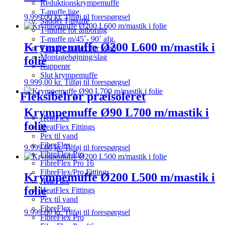
Reduktionskrympemuffe
T-muffe lige
9.999,00
kr.
Tilføj til forespørgsel
Saddel T-muffe
T-muffe for anboring
T-muffe m/45˚- 90˚ afg.
Krympemuffe Ø200 L600 m/mastik i
T-muffe m/flex for svøb
Montagebøjning/slag
folie
Kapperør
Slut krympemuffe
9.999,00
kr.
Tilføj til forespørgsel
Fleksibelrør præisoleret
Krympemuffe Ø90 L700 m/mastik i
HeatFlex
folie
HeatFlex Fittings
Pex til vand
FibreFlex
9.999,00
kr.
Tilføj til forespørgsel
FibreFlex Pro
FibreFlex Pro 16
FibreFlex/Pro Fittings
Krympemuffe Ø200 L500 m/mastik i
HeatFlex
folie
HeatFlex Fittings
Pex til vand
FibreFlex
9.999,00
kr.
Tilføj til forespørgsel
FibreFlex Pro