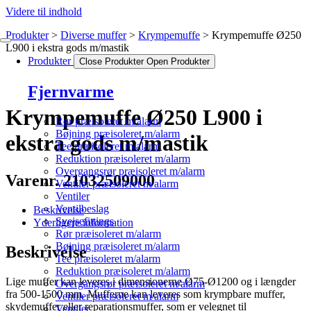
Videre til indhold
Produkter
Diverse muffer
Krympemuffe
Krympemuffe Ø250
L900 i ekstra gods m/mastik
Produkter
Close Produkter
Open Produkter
Fjernvarme
Krympemuffe Ø250 L900 i
Rør præisoleret m/alarm
Bøjning præisoleret m/alarm
ekstra gods m/mastik
Tee præisoleret m/alarm
Reduktion præisoleret m/alarm
Overgangsrør præisoleret m/alarm
Varenr. 21032509000
Ventiler præisoleret m/alarm
Ventiler
Ventilbeslag
Beskrivelse
Svejsefittings
Yderligere information
Rør præisoleret m/alarm
Bøjning præisoleret m/alarm
Beskrivelse
Tee præisoleret m/alarm
Reduktion præisoleret m/alarm
Lige muffer kan leveres i dimensionerne Ø75-Ø1200 og i længder
Overgangsrør præisoleret m/alarm
fra 500-1500 mm. Mufferne kan leveres som krympbare muffer,
Ventiler præisoleret m/alarm
skydemuffer eller reparationsmuffer, som er velegnet til
Ventiler