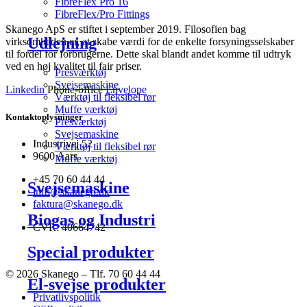
FibreFlex Pro 16
FibreFlex/Pro Fittings
Skanego ApS er stiftet i september 2019. Filosofien bag
Udlejning
virksomheden er, at skabe værdi for de enkelte forsyningsselskaber
til fordel for forbrugerne. Dette skal blandt andet komme til udtryk
ved en høj kvalitet til fair priser.
Presværktøj
Svejsemaskine
Linkedin
Phone-office
Envelope
Værktøj til fleksibel rør
Muffe værktøj
Kontaktoplysninger
Presværktøj
Svejsemaskine
Industrivej 52
Værktøj til fleksibel rør
9600 Aars
Muffe værktøj
+45 70 60 44 44
Svejsemaskine
info@skanego.dk
faktura@skanego.dk
Biogas og Industri
CVR: 40664742
Special produkter
© 2026 Skanego – Tlf. 70 60 44 44
El-svejse produkter
Privatlivspolitik