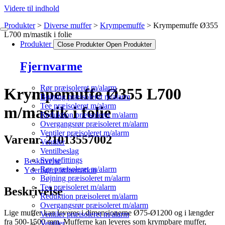
Videre til indhold
Produkter
Diverse muffer
Krympemuffe
Krympemuffe Ø355
L700 m/mastik i folie
Produkter
Close Produkter
Open Produkter
Fjernvarme
Rør præisoleret m/alarm
Krympemuffe Ø355 L700
Bøjning præisoleret m/alarm
Tee præisoleret m/alarm
m/mastik i folie
Reduktion præisoleret m/alarm
Overgangsrør præisoleret m/alarm
Ventiler præisoleret m/alarm
Varenr. 21013557002
Ventiler
Ventilbeslag
Svejsefittings
Beskrivelse
Rør præisoleret m/alarm
Yderligere information
Bøjning præisoleret m/alarm
Tee præisoleret m/alarm
Beskrivelse
Reduktion præisoleret m/alarm
Overgangsrør præisoleret m/alarm
Lige muffer kan leveres i dimensionerne Ø75-Ø1200 og i længder
Ventiler præisoleret m/alarm
fra 500-1500 mm. Mufferne kan leveres som krympbare muffer,
Ventiler