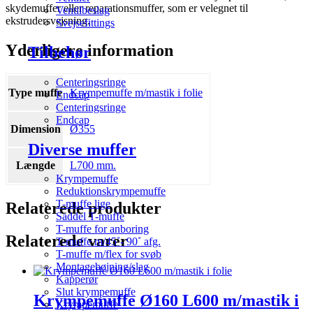
skydemuffer eller reparationsmuffer, som er velegnet til
Ventilbeslag
ekstrudersvejsning.
Svejsefittings
Yderligere information
Tilbehør
Centeringsringe
Type muffe
Krympemuffe m/mastik i folie
Endcap
Centeringsringe
Endcap
Dimension
Ø355
Diverse muffer
Længde
L700 mm.
Krympemuffe
Reduktionskrympemuffe
T-muffe lige
Relaterede produkter
Saddel T-muffe
T-muffe for anboring
Relaterede varer
T-muffe m/45˚- 90˚ afg.
T-muffe m/flex for svøb
Montagebøjning/slag
Kapperør
Slut krympemuffe
Krympemuffe Ø160 L600 m/mastik i
Krympemuffe