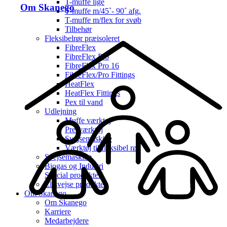
T-muffe lige
Om Skanego
T-muffe m/45˚- 90˚ afg.
T-muffe m/flex for svøb
Tilbehør
Fleksibelrør præisoleret
FibreFlex
FibreFlex Pro
FibreFlex Pro 16
FibreFlex/Pro Fittings
HeatFlex
HeatFlex Fittings
Pex til vand
Udlejning
Muffe værktøj
Presværktøj
Svejsemaskine
Værktøj til fleksibel rør
Svejsemaskine
Biogas og Industri
Special produkter
El-svejse produkter
Om Skanego
Om Skanego
Karriere
Medarbejdere