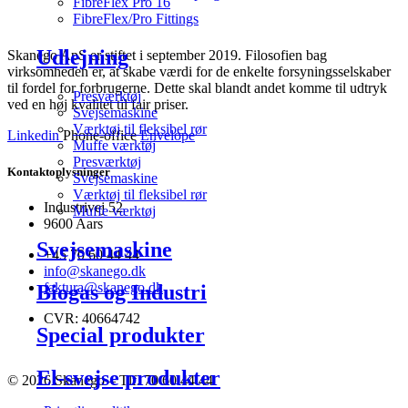
FibreFlex Pro 16
FibreFlex/Pro Fittings
Udlejning
Skanego ApS er stiftet i september 2019. Filosofien bag
virksomheden er, at skabe værdi for de enkelte forsyningsselskaber
til fordel for forbrugerne. Dette skal blandt andet komme til udtryk
Presværktøj
ved en høj kvalitet til fair priser.
Svejsemaskine
Værktøj til fleksibel rør
Linkedin
Phone-office
Envelope
Muffe værktøj
Presværktøj
Kontaktoplysninger
Svejsemaskine
Værktøj til fleksibel rør
Industrivej 52
Muffe værktøj
9600 Aars
Svejsemaskine
+45 70 60 44 44
info@skanego.dk
faktura@skanego.dk
Biogas og Industri
CVR: 40664742
Special produkter
El-svejse produkter
© 2026 Skanego – Tlf. 70 60 44 44