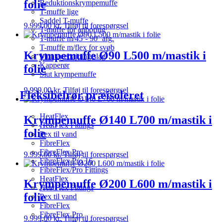
folie
Reduktionskrympemuffe
T-muffe lige
Saddel T-muffe
9.999,00
kr.
Tilføj til forespørgsel
T-muffe for anboring
T-muffe m/45˚- 90˚ afg.
T-muffe m/flex for svøb
Krympemuffe Ø90 L500 m/mastik i
Montagebøjning/slag
Kapperør
folie
Slut krympemuffe
9.999,00
kr.
Tilføj til forespørgsel
Fleksibelrør præisoleret
HeatFlex
Krympemuffe Ø140 L700 m/mastik i
HeatFlex Fittings
folie
Pex til vand
FibreFlex
FibreFlex Pro
9.999,00
kr.
Tilføj til forespørgsel
FibreFlex Pro 16
FibreFlex/Pro Fittings
HeatFlex
Krympemuffe Ø200 L600 m/mastik i
HeatFlex Fittings
folie
Pex til vand
FibreFlex
FibreFlex Pro
9.999,00
kr.
Tilføj til forespørgsel