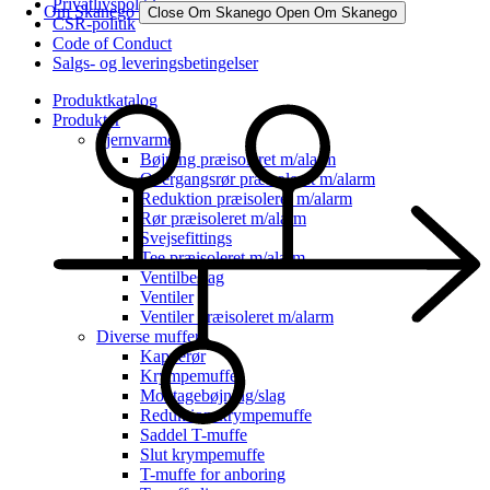
Privatlivspolitik
Om Skanego
Close Om Skanego
Open Om Skanego
CSR-politik
Code of Conduct
Salgs- og leveringsbetingelser
Produktkatalog
Produkter
Fjernvarme
Bøjning præisoleret m/alarm
Overgangsrør præisoleret m/alarm
Reduktion præisoleret m/alarm
Rør præisoleret m/alarm
Svejsefittings
Tee præisoleret m/alarm
Ventilbeslag
Ventiler
Ventiler præisoleret m/alarm
Diverse muffer
Kapperør
Krympemuffe
Montagebøjning/slag
Reduktionskrympemuffe
Saddel T-muffe
Slut krympemuffe
T-muffe for anboring