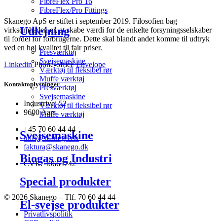
FibreFlex Pro 16
FibreFlex/Pro Fittings
Skanego ApS er stiftet i september 2019. Filosofien bag
Udlejning
virksomheden er, at skabe værdi for de enkelte forsyningsselskaber
til fordel for forbrugerne. Dette skal blandt andet komme til udtryk
ved en høj kvalitet til fair priser.
Presværktøj
Svejsemaskine
Linkedin
Phone-office
Envelope
Værktøj til fleksibel rør
Muffe værktøj
Kontaktoplysninger
Presværktøj
Svejsemaskine
Industrivej 52
Værktøj til fleksibel rør
9600 Aars
Muffe værktøj
+45 70 60 44 44
Svejsemaskine
info@skanego.dk
faktura@skanego.dk
Biogas og Industri
CVR: 40664742
Special produkter
© 2026 Skanego – Tlf. 70 60 44 44
El-svejse produkter
Privatlivspolitik