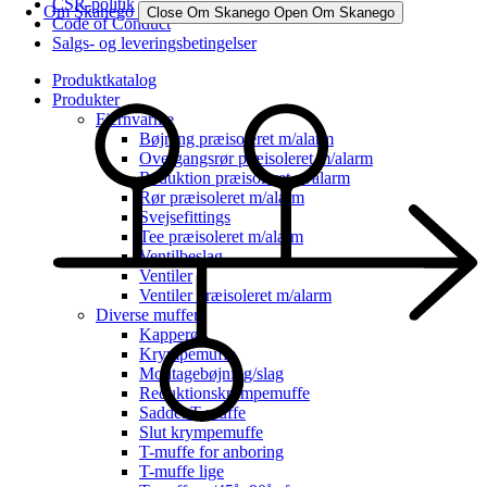
CSR-politik
Om Skanego
Close Om Skanego
Open Om Skanego
Code of Conduct
Salgs- og leveringsbetingelser
Produktkatalog
Produkter
Fjernvarme
Bøjning præisoleret m/alarm
Overgangsrør præisoleret m/alarm
Reduktion præisoleret m/alarm
Rør præisoleret m/alarm
Svejsefittings
Tee præisoleret m/alarm
Ventilbeslag
Ventiler
Ventiler præisoleret m/alarm
Diverse muffer
Kapperør
Krympemuffe
Montagebøjning/slag
Reduktionskrympemuffe
Saddel T-muffe
Slut krympemuffe
T-muffe for anboring
T-muffe lige