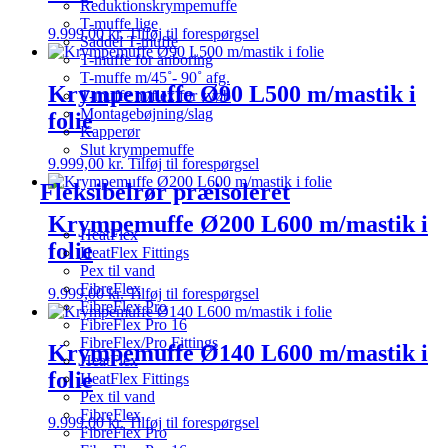
Reduktionskrympemuffe
T-muffe lige
9.999,00
kr.
Tilføj til forespørgsel
Saddel T-muffe
T-muffe for anboring
T-muffe m/45˚- 90˚ afg.
Krympemuffe Ø90 L500 m/mastik i
T-muffe m/flex for svøb
Montagebøjning/slag
folie
Kapperør
Slut krympemuffe
9.999,00
kr.
Tilføj til forespørgsel
Fleksibelrør præisoleret
Krympemuffe Ø200 L600 m/mastik i
HeatFlex
folie
HeatFlex Fittings
Pex til vand
FibreFlex
9.999,00
kr.
Tilføj til forespørgsel
FibreFlex Pro
FibreFlex Pro 16
FibreFlex/Pro Fittings
Krympemuffe Ø140 L600 m/mastik i
HeatFlex
folie
HeatFlex Fittings
Pex til vand
FibreFlex
9.999,00
kr.
Tilføj til forespørgsel
FibreFlex Pro