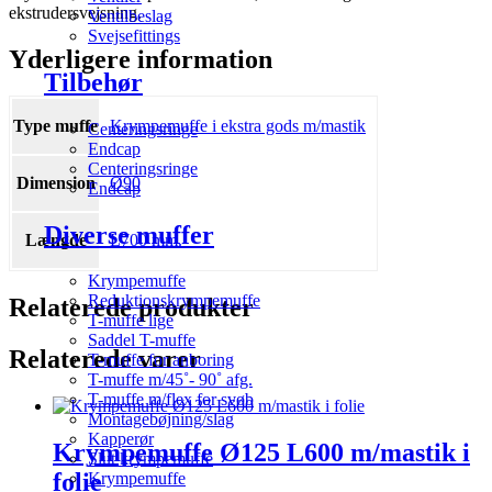
ekstrudersvejsning.
Ventilbeslag
Svejsefittings
Yderligere information
Tilbehør
Type muffe
Krympemuffe i ekstra gods m/mastik
Centeringsringe
Endcap
Centeringsringe
Dimension
Ø90
Endcap
Diverse muffer
Længde
L700 mm.
Krympemuffe
Reduktionskrympemuffe
Relaterede produkter
T-muffe lige
Saddel T-muffe
Relaterede varer
T-muffe for anboring
T-muffe m/45˚- 90˚ afg.
T-muffe m/flex for svøb
Montagebøjning/slag
Kapperør
Krympemuffe Ø125 L600 m/mastik i
Slut krympemuffe
folie
Krympemuffe