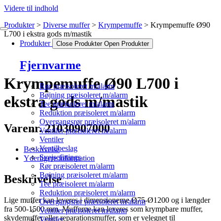
Videre til indhold
Produkter
Diverse muffer
Krympemuffe
Krympemuffe Ø90
L700 i ekstra gods m/mastik
Produkter
Close Produkter
Open Produkter
Fjernvarme
Krympemuffe Ø90 L700 i
Rør præisoleret m/alarm
Bøjning præisoleret m/alarm
ekstra gods m/mastik
Tee præisoleret m/alarm
Reduktion præisoleret m/alarm
Overgangsrør præisoleret m/alarm
Varenr. 21030907000
Ventiler præisoleret m/alarm
Ventiler
Ventilbeslag
Beskrivelse
Svejsefittings
Yderligere information
Rør præisoleret m/alarm
Bøjning præisoleret m/alarm
Beskrivelse
Tee præisoleret m/alarm
Reduktion præisoleret m/alarm
Lige muffer kan leveres i dimensionerne Ø75-Ø1200 og i længder
Overgangsrør præisoleret m/alarm
fra 500-1500 mm. Mufferne kan leveres som krympbare muffer,
Ventiler præisoleret m/alarm
skydemuffer eller reparationsmuffer, som er velegnet til
Ventiler