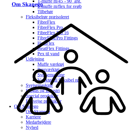
T-muffe m/45˚- 90˚ afg.
Om Skanego
T-muffe m/flex for svøb
Tilbehør
Fleksibelrør præisoleret
FibreFlex
FibreFlex Pro
FibreFlex Pro 16
FibreFlex/Pro Fittings
HeatFlex
HeatFlex Fittings
Pex til vand
Udlejning
Muffe værktøj
Presværktøj
Svejsemaskine
Værktøj til fleksibel rør
Svejsemaskine
Biogas og Industri
Special produkter
El-svejse produkter
Om Skanego
Om Skanego
Karriere
Medarbejdere
Nyhed