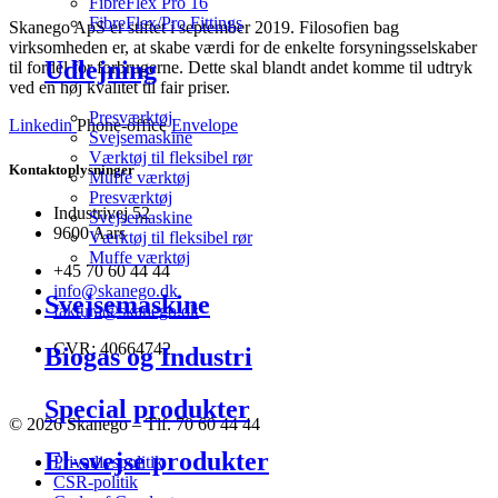
FibreFlex Pro 16
FibreFlex/Pro Fittings
Skanego ApS er stiftet i september 2019. Filosofien bag
virksomheden er, at skabe værdi for de enkelte forsyningsselskaber
Udlejning
til fordel for forbrugerne. Dette skal blandt andet komme til udtryk
ved en høj kvalitet til fair priser.
Presværktøj
Linkedin
Phone-office
Envelope
Svejsemaskine
Værktøj til fleksibel rør
Kontaktoplysninger
Muffe værktøj
Presværktøj
Industrivej 52
Svejsemaskine
9600 Aars
Værktøj til fleksibel rør
Muffe værktøj
+45 70 60 44 44
info@skanego.dk
Svejsemaskine
faktura@skanego.dk
CVR: 40664742
Biogas og Industri
Special produkter
© 2026 Skanego – Tlf. 70 60 44 44
El-svejse produkter
Privatlivspolitik
CSR-politik