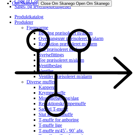
Code of Conduct
Om Skanego
Close Om Skanego
Open Om Skanego
Salgs- og leveringsbetingelser
Produktkatalog
Produkter
Fjernvarme
Bøjning præisoleret m/alarm
Overgangsrør præisoleret m/alarm
Reduktion præisoleret m/alarm
Rør præisoleret m/alarm
Svejsefittings
Tee præisoleret m/alarm
Ventilbeslag
Ventiler
Ventiler præisoleret m/alarm
Diverse muffer
Kapperør
Krympemuffe
Montagebøjning/slag
Reduktionskrympemuffe
Saddel T-muffe
Slut krympemuffe
T-muffe for anboring
T-muffe lige
T-muffe m/45˚- 90˚ afg.