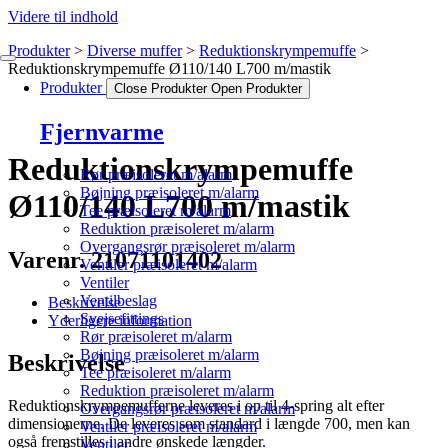
Videre til indhold
Produkter
Diverse muffer
Reduktionskrympemuffe
Reduktionskrympemuffe Ø110/140 L700 m/mastik
Produkter
Close Produkter
Open Produkter
Fjernvarme
Reduktionskrympemuffe
Rør præisoleret m/alarm
Bøjning præisoleret m/alarm
Ø110/140 L700 m/mastik
Tee præisoleret m/alarm
Reduktion præisoleret m/alarm
Overgangsrør præisoleret m/alarm
Varenr. 21071101402
Ventiler præisoleret m/alarm
Ventiler
Ventilbeslag
Beskrivelse
Svejsefittings
Yderligere information
Rør præisoleret m/alarm
Bøjning præisoleret m/alarm
Beskrivelse
Tee præisoleret m/alarm
Reduktion præisoleret m/alarm
Reduktionskrympemufferne leveres i op til 4-spring alt efter
Overgangsrør præisoleret m/alarm
dimensionerne. De leveres som standard i længde 700, men kan
Ventiler præisoleret m/alarm
også fremstilles i andre ønskede længder.
Ventiler