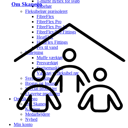
T-muffe m/flex for svøb
Om Skanego
Tilbehør
Fleksibelrør præisoleret
FibreFlex
FibreFlex Pro
FibreFlex Pro 16
FibreFlex/Pro Fittings
HeatFlex
HeatFlex Fittings
Pex til vand
Udlejning
Muffe værktøj
Presværktøj
Svejsemaskine
Værktøj til fleksibel rør
Svejsemaskine
Biogas og Industri
Special produkter
El-svejse produkter
Om Skanego
Om Skanego
Karriere
Medarbejdere
Nyhed
Min konto