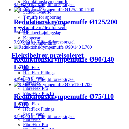
Reduktionskrympemuffe
9.999,00
kr.
Tilføj til forespørgsel
T-muffe lige
Saddel T-muffe
T-muffe for anboring
Reduktionskrympemuffe Ø125/200
T-muffe m/45˚- 90˚ afg.
T-muffe m/flex for svøb
L700
Montagebøjning/slag
Kapperør
9.999,00
kr.
Tilføj til forespørgsel
Slut krympemuffe
Fleksibelrør præisoleret
Reduktionskrympemuffe Ø90/140
L700
HeatFlex
HeatFlex Fittings
Pex til vand
9.999,00
kr.
Tilføj til forespørgsel
FibreFlex
FibreFlex Pro
FibreFlex Pro 16
Reduktionskrympemuffe Ø75/110
FibreFlex/Pro Fittings
L700
HeatFlex
HeatFlex Fittings
Pex til vand
9.999,00
kr.
Tilføj til forespørgsel
FibreFlex
FibreFlex Pro