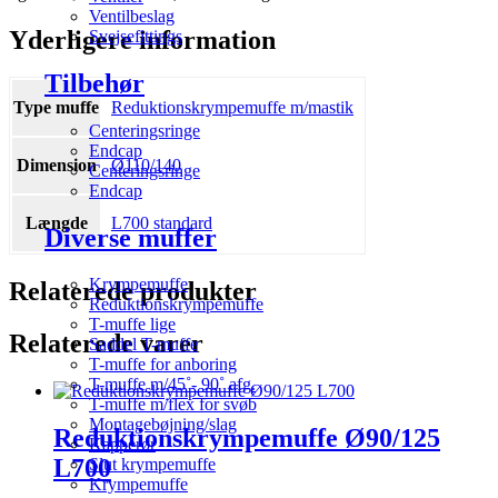
Ventilbeslag
Yderligere information
Svejsefittings
Tilbehør
Type muffe
Reduktionskrympemuffe m/mastik
Centeringsringe
Endcap
Dimension
Ø110/140
Centeringsringe
Endcap
Længde
L700 standard
Diverse muffer
Krympemuffe
Relaterede produkter
Reduktionskrympemuffe
T-muffe lige
Relaterede varer
Saddel T-muffe
T-muffe for anboring
T-muffe m/45˚- 90˚ afg.
T-muffe m/flex for svøb
Montagebøjning/slag
Reduktionskrympemuffe Ø90/125
Kapperør
L700
Slut krympemuffe
Krympemuffe