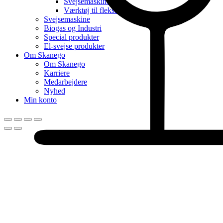
Svejsemaskine
Værktøj til fleksibel rør
Svejsemaskine
Biogas og Industri
Special produkter
El-svejse produkter
Om Skanego
Om Skanego
Karriere
Medarbejdere
Nyhed
Min konto