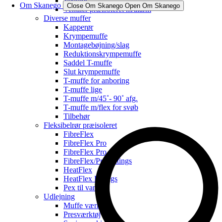
Ventiler
Om Skanego
Close Om Skanego
Open Om Skanego
Ventiler præisoleret m/alarm
Diverse muffer
Kapperør
Krympemuffe
Montagebøjning/slag
Reduktionskrympemuffe
Saddel T-muffe
Slut krympemuffe
T-muffe for anboring
T-muffe lige
T-muffe m/45˚- 90˚ afg.
T-muffe m/flex for svøb
Tilbehør
Fleksibelrør præisoleret
FibreFlex
FibreFlex Pro
FibreFlex Pro 16
FibreFlex/Pro Fittings
HeatFlex
HeatFlex Fittings
Pex til vand
Udlejning
Muffe værktøj
Presværktøj