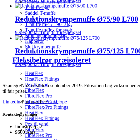
9.999,00
kr.
Tilføj til forespørgsel
Reduktionskrympemuffe
T-muffe lige
Saddel T-muffe
Reduktionskrympemuffe Ø75/90 L700
T-muffe for anboring
T-muffe m/45˚- 90˚ afg.
T-muffe m/flex for svøb
9.999,00
kr.
Tilføj til forespørgsel
Montagebøjning/slag
Kapperør
Slut krympemuffe
Reduktionskrympemuffe Ø75/125 L70
Fleksibelrør præisoleret
9.999,00
kr.
Tilføj til forespørgsel
HeatFlex
HeatFlex Fittings
Pex til vand
Skanego ApS er stiftet i september 2019. Filosofien bag virksomheden e
FibreFlex
til fair priser.
FibreFlex Pro
FibreFlex Pro 16
Linkedin
Phone-office
Envelope
FibreFlex/Pro Fittings
HeatFlex
Kontaktoplysninger
HeatFlex Fittings
Pex til vand
Industrivej 52
FibreFlex
9600 Aars
FibreFlex Pro