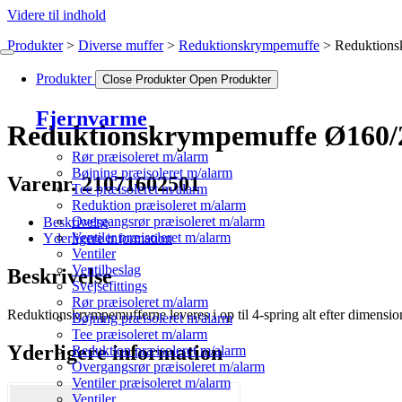
Videre til indhold
Produkter
Diverse muffer
Reduktionskrympemuffe
Reduktion
Produkter
Close Produkter
Open Produkter
Fjernvarme
Reduktionskrympemuffe Ø160/
Rør præisoleret m/alarm
Bøjning præisoleret m/alarm
Varenr. 21071602501
Tee præisoleret m/alarm
Reduktion præisoleret m/alarm
Overgangsrør præisoleret m/alarm
Beskrivelse
Ventiler præisoleret m/alarm
Yderligere information
Ventiler
Ventilbeslag
Beskrivelse
Svejsefittings
Rør præisoleret m/alarm
Reduktionskrympemufferne leveres i op til 4-spring alt efter dimensi
Bøjning præisoleret m/alarm
Tee præisoleret m/alarm
Yderligere information
Reduktion præisoleret m/alarm
Overgangsrør præisoleret m/alarm
Ventiler præisoleret m/alarm
Ventiler