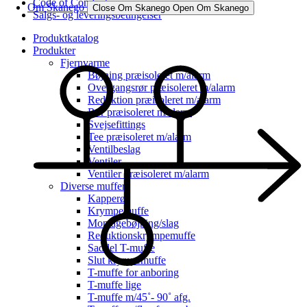
Code of Conduct
Om Skanego
Close Om Skanego
Open Om Skanego
Salgs- og leveringsbetingelser
Produktkatalog
Produkter
Fjernvarme
Bøjning præisoleret m/alarm
Overgangsrør præisoleret m/alarm
Reduktion præisoleret m/alarm
Rør præisoleret m/alarm
Svejsefittings
Tee præisoleret m/alarm
Ventilbeslag
Ventiler
Ventiler præisoleret m/alarm
Diverse muffer
Kapperør
Krympemuffe
Montagebøjning/slag
Reduktionskrympemuffe
Saddel T-muffe
Slut krympemuffe
T-muffe for anboring
T-muffe lige
T-muffe m/45˚- 90˚ afg.