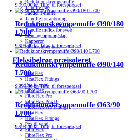
Reduktionskrympemuffe
9.999,00
kr.
Tilføj til forespørgsel
T-muffe lige
Saddel T-muffe
T-muffe for anboring
Reduktionskrympemuffe Ø90/180
T-muffe m/45˚- 90˚ afg.
T-muffe m/flex for svøb
L700
Montagebøjning/slag
Kapperør
9.999,00
kr.
Tilføj til forespørgsel
Slut krympemuffe
Fleksibelrør præisoleret
Reduktionskrympemuffe Ø90/140
L700
HeatFlex
HeatFlex Fittings
Pex til vand
9.999,00
kr.
Tilføj til forespørgsel
FibreFlex
FibreFlex Pro
FibreFlex Pro 16
Reduktionskrympemuffe Ø63/90
FibreFlex/Pro Fittings
L700
HeatFlex
HeatFlex Fittings
Pex til vand
9.999,00
kr.
Tilføj til forespørgsel
FibreFlex
FibreFlex Pro