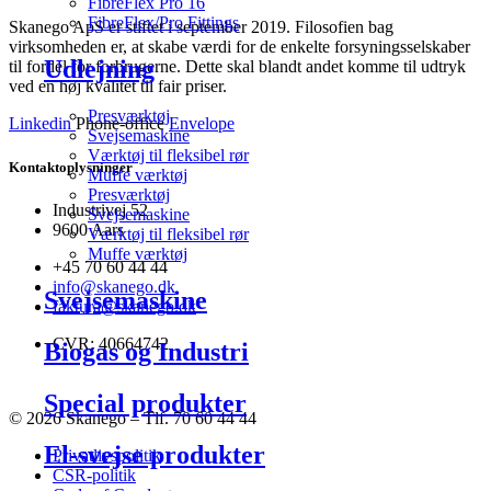
FibreFlex Pro 16
FibreFlex/Pro Fittings
Skanego ApS er stiftet i september 2019. Filosofien bag
virksomheden er, at skabe værdi for de enkelte forsyningsselskaber
Udlejning
til fordel for forbrugerne. Dette skal blandt andet komme til udtryk
ved en høj kvalitet til fair priser.
Presværktøj
Linkedin
Phone-office
Envelope
Svejsemaskine
Værktøj til fleksibel rør
Kontaktoplysninger
Muffe værktøj
Presværktøj
Industrivej 52
Svejsemaskine
9600 Aars
Værktøj til fleksibel rør
Muffe værktøj
+45 70 60 44 44
info@skanego.dk
Svejsemaskine
faktura@skanego.dk
CVR: 40664742
Biogas og Industri
Special produkter
© 2026 Skanego – Tlf. 70 60 44 44
El-svejse produkter
Privatlivspolitik
CSR-politik