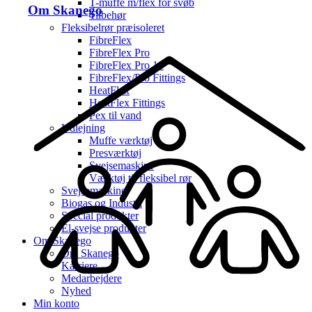
T-muffe m/flex for svøb
Om Skanego
Tilbehør
Fleksibelrør præisoleret
FibreFlex
FibreFlex Pro
FibreFlex Pro 16
FibreFlex/Pro Fittings
HeatFlex
HeatFlex Fittings
Pex til vand
Udlejning
Muffe værktøj
Presværktøj
Svejsemaskine
Værktøj til fleksibel rør
Svejsemaskine
Biogas og Industri
Special produkter
El-svejse produkter
Om Skanego
Om Skanego
Karriere
Medarbejdere
Nyhed
Min konto