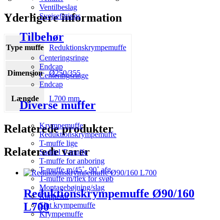
Ventilbeslag
Yderligere information
Svejsefittings
Tilbehør
Type muffe
Reduktionskrympemuffe
Centeringsringe
Endcap
Dimension
Ø250/355
Centeringsringe
Endcap
Længde
L700 mm.
Diverse muffer
Krympemuffe
Relaterede produkter
Reduktionskrympemuffe
T-muffe lige
Relaterede varer
Saddel T-muffe
T-muffe for anboring
T-muffe m/45˚- 90˚ afg.
T-muffe m/flex for svøb
Montagebøjning/slag
Reduktionskrympemuffe Ø90/160
Kapperør
L700
Slut krympemuffe
Krympemuffe