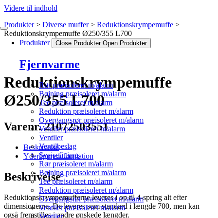
Videre til indhold
Produkter
Diverse muffer
Reduktionskrympemuffe
Reduktionskrympemuffe Ø250/355 L700
Produkter
Close Produkter
Open Produkter
Fjernvarme
Reduktionskrympemuffe
Rør præisoleret m/alarm
Bøjning præisoleret m/alarm
Ø250/355 L700
Tee præisoleret m/alarm
Reduktion præisoleret m/alarm
Overgangsrør præisoleret m/alarm
Varenr. 21072503551
Ventiler præisoleret m/alarm
Ventiler
Ventilbeslag
Beskrivelse
Svejsefittings
Yderligere information
Rør præisoleret m/alarm
Bøjning præisoleret m/alarm
Beskrivelse
Tee præisoleret m/alarm
Reduktion præisoleret m/alarm
Reduktionskrympemufferne leveres i op til 4-spring alt efter
Overgangsrør præisoleret m/alarm
dimensionerne. De leveres som standard i længde 700, men kan
Ventiler præisoleret m/alarm
også fremstilles i andre ønskede længder.
Ventiler