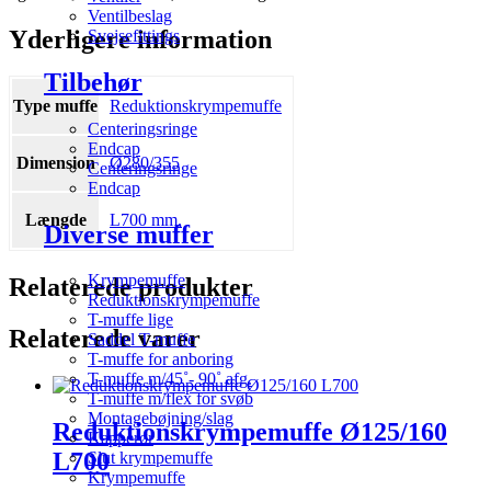
Ventilbeslag
Yderligere information
Svejsefittings
Tilbehør
Type muffe
Reduktionskrympemuffe
Centeringsringe
Endcap
Dimension
Ø280/355
Centeringsringe
Endcap
Længde
L700 mm.
Diverse muffer
Krympemuffe
Relaterede produkter
Reduktionskrympemuffe
T-muffe lige
Relaterede varer
Saddel T-muffe
T-muffe for anboring
T-muffe m/45˚- 90˚ afg.
T-muffe m/flex for svøb
Montagebøjning/slag
Reduktionskrympemuffe Ø125/160
Kapperør
L700
Slut krympemuffe
Krympemuffe