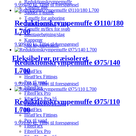
Reduktionskrympemuffe
9.999,00
kr.
Tilføj til forespørgsel
T-muffe lige
Saddel T-muffe
T-muffe for anboring
Reduktionskrympemuffe Ø110/180
T-muffe m/45˚- 90˚ afg.
T-muffe m/flex for svøb
L700
Montagebøjning/slag
Kapperør
9.999,00
kr.
Tilføj til forespørgsel
Slut krympemuffe
Fleksibelrør præisoleret
Reduktionskrympemuffe Ø75/140
L700
HeatFlex
HeatFlex Fittings
Pex til vand
9.999,00
kr.
Tilføj til forespørgsel
FibreFlex
FibreFlex Pro
FibreFlex Pro 16
Reduktionskrympemuffe Ø75/110
FibreFlex/Pro Fittings
L700
HeatFlex
HeatFlex Fittings
Pex til vand
9.999,00
kr.
Tilføj til forespørgsel
FibreFlex
FibreFlex Pro