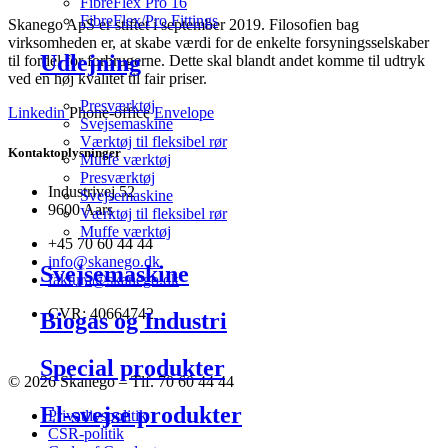
FibreFlex Pro 16
FibreFlex/Pro Fittings
Skanego ApS er stiftet i september 2019. Filosofien bag
virksomheden er, at skabe værdi for de enkelte forsyningsselskaber
Udlejning
til fordel for forbrugerne. Dette skal blandt andet komme til udtryk
ved en høj kvalitet til fair priser.
Presværktøj
Linkedin
Phone-office
Envelope
Svejsemaskine
Værktøj til fleksibel rør
Kontaktoplysninger
Muffe værktøj
Presværktøj
Industrivej 52
Svejsemaskine
9600 Aars
Værktøj til fleksibel rør
Muffe værktøj
+45 70 60 44 44
info@skanego.dk
Svejsemaskine
faktura@skanego.dk
CVR: 40664742
Biogas og Industri
Special produkter
© 2026 Skanego – Tlf. 70 60 44 44
El-svejse produkter
Privatlivspolitik
CSR-politik