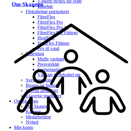
T-muffe m/flex for svøb
Om Skanego
Tilbehør
Fleksibelrør præisoleret
FibreFlex
FibreFlex Pro
FibreFlex Pro 16
FibreFlex/Pro Fittings
HeatFlex
HeatFlex Fittings
Pex til vand
Udlejning
Muffe værktøj
Presværktøj
Svejsemaskine
Værktøj til fleksibel rør
Svejsemaskine
Biogas og Industri
Special produkter
El-svejse produkter
Om Skanego
Om Skanego
Karriere
Medarbejdere
Nyhed
Min konto