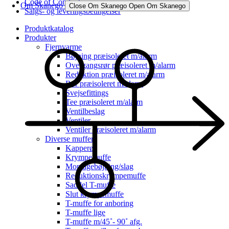
Code of Conduct
Om Skanego
Close Om Skanego
Open Om Skanego
Salgs- og leveringsbetingelser
Produktkatalog
Produkter
Fjernvarme
Bøjning præisoleret m/alarm
Overgangsrør præisoleret m/alarm
Reduktion præisoleret m/alarm
Rør præisoleret m/alarm
Svejsefittings
Tee præisoleret m/alarm
Ventilbeslag
Ventiler
Ventiler præisoleret m/alarm
Diverse muffer
Kapperør
Krympemuffe
Montagebøjning/slag
Reduktionskrympemuffe
Saddel T-muffe
Slut krympemuffe
T-muffe for anboring
T-muffe lige
T-muffe m/45˚- 90˚ afg.