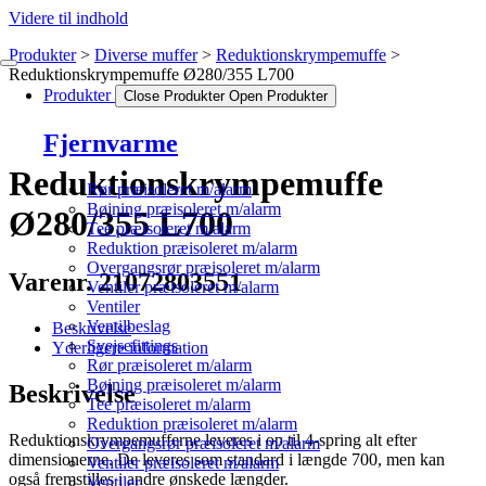
Videre til indhold
Produkter
Diverse muffer
Reduktionskrympemuffe
Reduktionskrympemuffe Ø280/355 L700
Produkter
Close Produkter
Open Produkter
Fjernvarme
Reduktionskrympemuffe
Rør præisoleret m/alarm
Bøjning præisoleret m/alarm
Ø280/355 L700
Tee præisoleret m/alarm
Reduktion præisoleret m/alarm
Overgangsrør præisoleret m/alarm
Varenr. 21072803551
Ventiler præisoleret m/alarm
Ventiler
Ventilbeslag
Beskrivelse
Svejsefittings
Yderligere information
Rør præisoleret m/alarm
Bøjning præisoleret m/alarm
Beskrivelse
Tee præisoleret m/alarm
Reduktion præisoleret m/alarm
Reduktionskrympemufferne leveres i op til 4-spring alt efter
Overgangsrør præisoleret m/alarm
dimensionerne. De leveres som standard i længde 700, men kan
Ventiler præisoleret m/alarm
også fremstilles i andre ønskede længder.
Ventiler