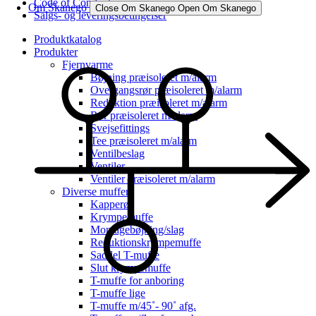
Code of Conduct
Om Skanego
Close Om Skanego
Open Om Skanego
Salgs- og leveringsbetingelser
Produktkatalog
Produkter
Fjernvarme
Bøjning præisoleret m/alarm
Overgangsrør præisoleret m/alarm
Reduktion præisoleret m/alarm
Rør præisoleret m/alarm
Svejsefittings
Tee præisoleret m/alarm
Ventilbeslag
Ventiler
Ventiler præisoleret m/alarm
Diverse muffer
Kapperør
Krympemuffe
Montagebøjning/slag
Reduktionskrympemuffe
Saddel T-muffe
Slut krympemuffe
T-muffe for anboring
T-muffe lige
T-muffe m/45˚- 90˚ afg.