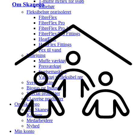
T-muffe m/flex for svøb
Om Skanego
Tilbehør
Fleksibelrør præisoleret
FibreFlex
FibreFlex Pro
FibreFlex Pro 16
FibreFlex/Pro Fittings
HeatFlex
HeatFlex Fittings
Pex til vand
Udlejning
Muffe værktøj
Presværktøj
Svejsemaskine
Værktøj til fleksibel rør
Svejsemaskine
Biogas og Industri
Special produkter
El-svejse produkter
Om Skanego
Om Skanego
Karriere
Medarbejdere
Nyhed
Min konto