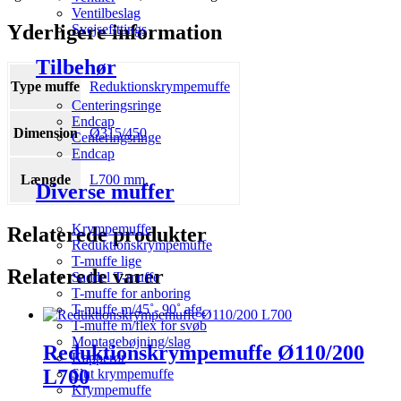
Ventilbeslag
Yderligere information
Svejsefittings
Tilbehør
Type muffe
Reduktionskrympemuffe
Centeringsringe
Endcap
Dimension
Ø315/450
Centeringsringe
Endcap
Længde
L700 mm.
Diverse muffer
Krympemuffe
Relaterede produkter
Reduktionskrympemuffe
T-muffe lige
Relaterede varer
Saddel T-muffe
T-muffe for anboring
T-muffe m/45˚- 90˚ afg.
T-muffe m/flex for svøb
Montagebøjning/slag
Reduktionskrympemuffe Ø110/200
Kapperør
L700
Slut krympemuffe
Krympemuffe