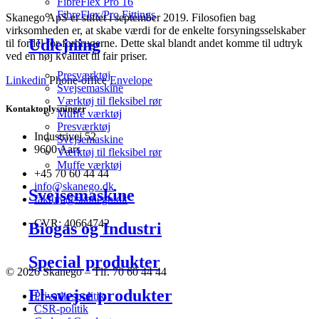
FibreFlex Pro 16
FibreFlex/Pro Fittings
Skanego ApS er stiftet i september 2019. Filosofien bag
virksomheden er, at skabe værdi for de enkelte forsyningsselskaber
Udlejning
til fordel for forbrugerne. Dette skal blandt andet komme til udtryk
ved en høj kvalitet til fair priser.
Presværktøj
Linkedin
Phone-office
Envelope
Svejsemaskine
Værktøj til fleksibel rør
Kontaktoplysninger
Muffe værktøj
Presværktøj
Industrivej 52
Svejsemaskine
9600 Aars
Værktøj til fleksibel rør
Muffe værktøj
+45 70 60 44 44
info@skanego.dk
Svejsemaskine
faktura@skanego.dk
CVR: 40664742
Biogas og Industri
Special produkter
© 2026 Skanego – Tlf. 70 60 44 44
El-svejse produkter
Privatlivspolitik
CSR-politik