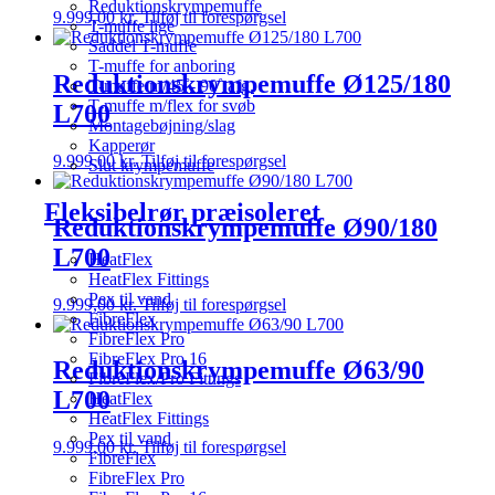
Reduktionskrympemuffe
9.999,00
kr.
Tilføj til forespørgsel
T-muffe lige
Saddel T-muffe
T-muffe for anboring
Reduktionskrympemuffe Ø125/180
T-muffe m/45˚- 90˚ afg.
T-muffe m/flex for svøb
L700
Montagebøjning/slag
Kapperør
9.999,00
kr.
Tilføj til forespørgsel
Slut krympemuffe
Fleksibelrør præisoleret
Reduktionskrympemuffe Ø90/180
L700
HeatFlex
HeatFlex Fittings
Pex til vand
9.999,00
kr.
Tilføj til forespørgsel
FibreFlex
FibreFlex Pro
FibreFlex Pro 16
Reduktionskrympemuffe Ø63/90
FibreFlex/Pro Fittings
L700
HeatFlex
HeatFlex Fittings
Pex til vand
9.999,00
kr.
Tilføj til forespørgsel
FibreFlex
FibreFlex Pro