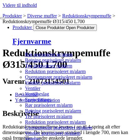
Videre til indhold
Produkter
Diverse muffer
Reduktionskrympemuffe
Reduktionskrympemuffe Ø315/450 L700
Produkter
Close Produkter
Open Produkter
Fjernvarme
Reduktionskrympemuffe
Rør præisoleret m/alarm
Bøjning præisoleret m/alarm
Ø315/450 L700
Tee præisoleret m/alarm
Reduktion præisoleret m/alarm
Overgangsrør præisoleret m/alarm
Varenr. 21073154501
Ventiler præisoleret m/alarm
Ventiler
Ventilbeslag
Beskrivelse
Svejsefittings
Yderligere information
Rør præisoleret m/alarm
Bøjning præisoleret m/alarm
Beskrivelse
Tee præisoleret m/alarm
Reduktion præisoleret m/alarm
Reduktionskrympemufferne leveres i op til 4-spring alt efter
Overgangsrør præisoleret m/alarm
dimensionerne. De leveres som standard i længde 700, men kan
Ventiler præisoleret m/alarm
også fremstilles i andre ønskede længder.
Ventiler