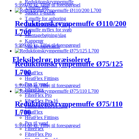
Reduktionskrympemuffe
9.999,00
kr.
Tilføj til forespørgsel
T-muffe lige
Saddel T-muffe
T-muffe for anboring
Reduktionskrympemuffe Ø110/200
T-muffe m/45˚- 90˚ afg.
T-muffe m/flex for svøb
L700
Montagebøjning/slag
Kapperør
9.999,00
kr.
Tilføj til forespørgsel
Slut krympemuffe
Fleksibelrør præisoleret
Reduktionskrympemuffe Ø75/125
L700
HeatFlex
HeatFlex Fittings
Pex til vand
9.999,00
kr.
Tilføj til forespørgsel
FibreFlex
FibreFlex Pro
FibreFlex Pro 16
Reduktionskrympemuffe Ø75/110
FibreFlex/Pro Fittings
L700
HeatFlex
HeatFlex Fittings
Pex til vand
9.999,00
kr.
Tilføj til forespørgsel
FibreFlex
FibreFlex Pro