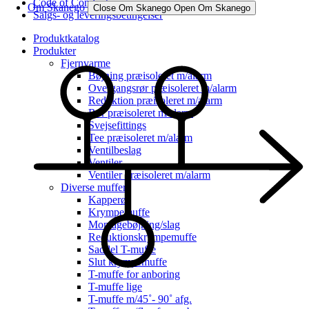
Code of Conduct
Om Skanego
Close Om Skanego
Open Om Skanego
Salgs- og leveringsbetingelser
Produktkatalog
Produkter
Fjernvarme
Bøjning præisoleret m/alarm
Overgangsrør præisoleret m/alarm
Reduktion præisoleret m/alarm
Rør præisoleret m/alarm
Svejsefittings
Tee præisoleret m/alarm
Ventilbeslag
Ventiler
Ventiler præisoleret m/alarm
Diverse muffer
Kapperør
Krympemuffe
Montagebøjning/slag
Reduktionskrympemuffe
Saddel T-muffe
Slut krympemuffe
T-muffe for anboring
T-muffe lige
T-muffe m/45˚- 90˚ afg.