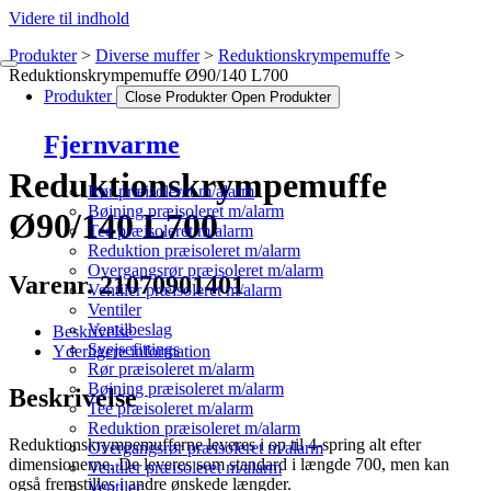
Videre til indhold
Produkter
Diverse muffer
Reduktionskrympemuffe
Reduktionskrympemuffe Ø90/140 L700
Produkter
Close Produkter
Open Produkter
Fjernvarme
Reduktionskrympemuffe
Rør præisoleret m/alarm
Bøjning præisoleret m/alarm
Ø90/140 L700
Tee præisoleret m/alarm
Reduktion præisoleret m/alarm
Overgangsrør præisoleret m/alarm
Varenr. 21070901401
Ventiler præisoleret m/alarm
Ventiler
Ventilbeslag
Beskrivelse
Svejsefittings
Yderligere information
Rør præisoleret m/alarm
Bøjning præisoleret m/alarm
Beskrivelse
Tee præisoleret m/alarm
Reduktion præisoleret m/alarm
Reduktionskrympemufferne leveres i op til 4-spring alt efter
Overgangsrør præisoleret m/alarm
dimensionerne. De leveres som standard i længde 700, men kan
Ventiler præisoleret m/alarm
også fremstilles i andre ønskede længder.
Ventiler