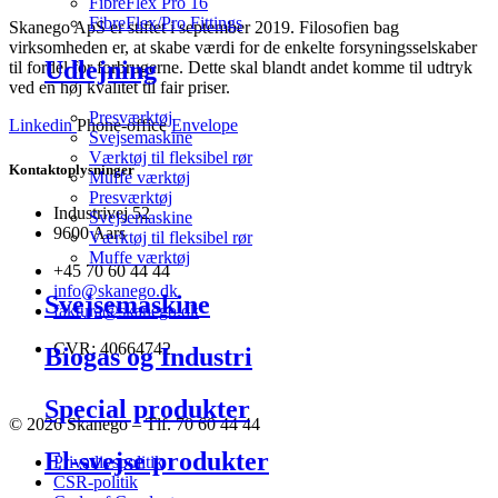
FibreFlex Pro 16
FibreFlex/Pro Fittings
Skanego ApS er stiftet i september 2019. Filosofien bag
virksomheden er, at skabe værdi for de enkelte forsyningsselskaber
Udlejning
til fordel for forbrugerne. Dette skal blandt andet komme til udtryk
ved en høj kvalitet til fair priser.
Presværktøj
Linkedin
Phone-office
Envelope
Svejsemaskine
Værktøj til fleksibel rør
Kontaktoplysninger
Muffe værktøj
Presværktøj
Industrivej 52
Svejsemaskine
9600 Aars
Værktøj til fleksibel rør
Muffe værktøj
+45 70 60 44 44
info@skanego.dk
Svejsemaskine
faktura@skanego.dk
CVR: 40664742
Biogas og Industri
Special produkter
© 2026 Skanego – Tlf. 70 60 44 44
El-svejse produkter
Privatlivspolitik
CSR-politik