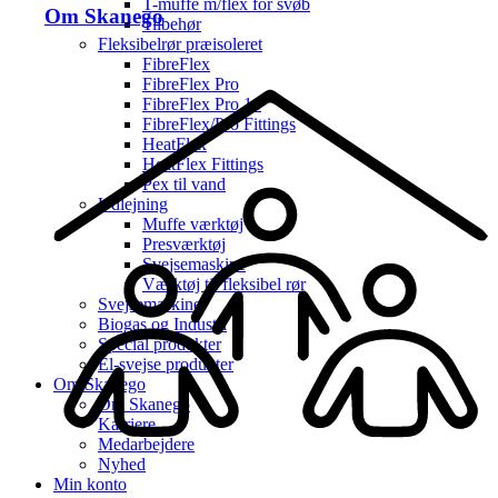
T-muffe m/flex for svøb
Om Skanego
Tilbehør
Fleksibelrør præisoleret
FibreFlex
FibreFlex Pro
FibreFlex Pro 16
FibreFlex/Pro Fittings
HeatFlex
HeatFlex Fittings
Pex til vand
Udlejning
Muffe værktøj
Presværktøj
Svejsemaskine
Værktøj til fleksibel rør
Svejsemaskine
Biogas og Industri
Special produkter
El-svejse produkter
Om Skanego
Om Skanego
Karriere
Medarbejdere
Nyhed
Min konto