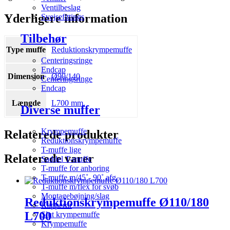
Ventilbeslag
Yderligere information
Svejsefittings
Tilbehør
Type muffe
Reduktionskrympemuffe
Centeringsringe
Endcap
Dimension
Ø90/140
Centeringsringe
Endcap
Længde
L700 mm.
Diverse muffer
Krympemuffe
Relaterede produkter
Reduktionskrympemuffe
T-muffe lige
Relaterede varer
Saddel T-muffe
T-muffe for anboring
T-muffe m/45˚- 90˚ afg.
T-muffe m/flex for svøb
Montagebøjning/slag
Reduktionskrympemuffe Ø110/180
Kapperør
L700
Slut krympemuffe
Krympemuffe