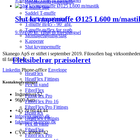
9.999,00
kr.
Tilføj til forespørgsel
Reduktionskrympemuffe
T-muffe lige
Saddel T-muffe
Slut krympemuffe Ø125 L600 m/masti
T-muffe for anboring
T-muffe m/45˚- 90˚ afg.
T-muffe m/flex for svøb
9.999,00
kr.
Tilføj til forespørgsel
Montagebøjning/slag
Kapperør
Slut krympemuffe
Skanego ApS er stiftet i september 2019. Filosofien bag virksomheden e
Fleksibelrør præisoleret
til fair priser.
Linkedin
Phone-office
Envelope
HeatFlex
HeatFlex Fittings
Kontaktoplysninger
Pex til vand
FibreFlex
Industrivej 52
FibreFlex Pro
9600 Aars
FibreFlex Pro 16
FibreFlex/Pro Fittings
+45 70 60 44 44
HeatFlex
info@skanego.dk
HeatFlex Fittings
faktura@skanego.dk
Pex til vand
FibreFlex
CVR: 40664742
FibreFlex Pro