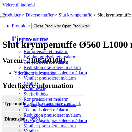
Videre til indhold
Produkter
Diverse muffer
Slut krympemuffe
Slut krympemuffe
Produkter
Close Produkter
Open Produkter
Fjernvarme
Slut krympemuffe Ø560 L1000 
Rør præisoleret m/alarm
Bøjning præisoleret m/alarm
Varenr. 21085601002
Tee præisoleret m/alarm
Reduktion præisoleret m/alarm
Overgangsrør præisoleret m/alarm
Yderligere information
Ventiler præisoleret m/alarm
Ventiler
Yderligere information
Ventilbeslag
Svejsefittings
Rør præisoleret m/alarm
Type muffe
Slut krympemuffe m/mastik
Bøjning præisoleret m/alarm
Tee præisoleret m/alarm
Reduktion præisoleret m/alarm
Dimension
Ø560
Overgangsrør præisoleret m/alarm
Ventiler præisoleret m/alarm
Ventiler