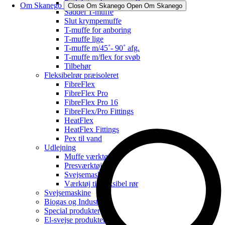
Reduktionskrympemuffe
Om Skanego
Close Om Skanego
Open Om Skanego
Saddel T-muffe
Slut krympemuffe
T-muffe for anboring
T-muffe lige
T-muffe m/45˚- 90˚ afg.
T-muffe m/flex for svøb
Tilbehør
Fleksibelrør præisoleret
FibreFlex
FibreFlex Pro
FibreFlex Pro 16
FibreFlex/Pro Fittings
HeatFlex
HeatFlex Fittings
Pex til vand
Udlejning
Muffe værktøj
Presværktøj
Svejsemaskine
Værktøj til fleksibel rør
Svejsemaskine
Biogas og Industri
Special produkter
El-svejse produkter