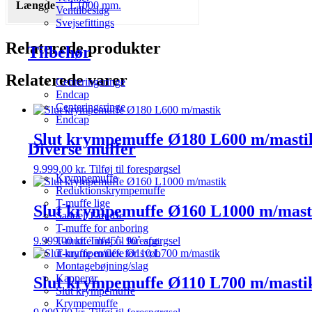
Længde
L1000 mm.
Ventilbeslag
Svejsefittings
Relaterede produkter
Tilbehør
Relaterede varer
Centeringsringe
Endcap
Centeringsringe
Endcap
Slut krympemuffe Ø180 L600 m/masti
Diverse muffer
9.999,00
kr.
Tilføj til forespørgsel
Krympemuffe
Reduktionskrympemuffe
T-muffe lige
Slut krympemuffe Ø160 L1000 m/mast
Saddel T-muffe
T-muffe for anboring
9.999,00
kr.
Tilføj til forespørgsel
T-muffe m/45˚- 90˚ afg.
T-muffe m/flex for svøb
Montagebøjning/slag
Kapperør
Slut krympemuffe Ø110 L700 m/masti
Slut krympemuffe
Krympemuffe