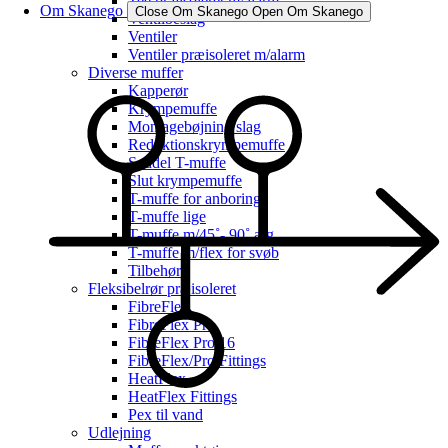
Tee præisoleret m/alarm
Om Skanego
Close Om Skanego
Open Om Skanego
Ventilbeslag
Ventiler
Ventiler præisoleret m/alarm
Diverse muffer
Kapperør
Krympemuffe
Montagebøjning/slag
Reduktionskrympemuffe
Saddel T-muffe
Slut krympemuffe
T-muffe for anboring
T-muffe lige
T-muffe m/45˚- 90˚ afg.
T-muffe m/flex for svøb
Tilbehør
Fleksibelrør præisoleret
FibreFlex
FibreFlex Pro
FibreFlex Pro 16
FibreFlex/Pro Fittings
HeatFlex
HeatFlex Fittings
Pex til vand
Udlejning