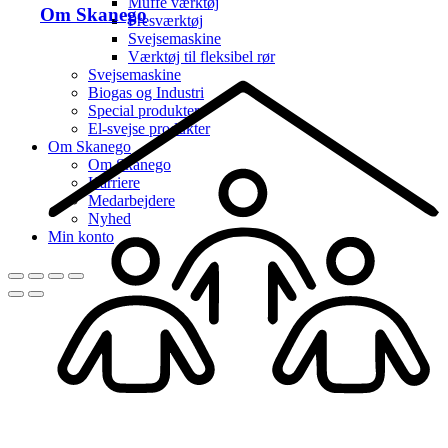
Muffe værktøj
Om Skanego
Presværktøj
Svejsemaskine
Værktøj til fleksibel rør
Svejsemaskine
Biogas og Industri
Special produkter
El-svejse produkter
Om Skanego
Om Skanego
Karriere
Medarbejdere
Nyhed
Min konto