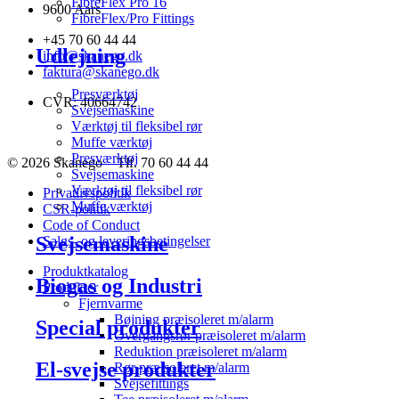
FibreFlex Pro 16
9600 Aars
FibreFlex/Pro Fittings
+45 70 60 44 44
Udlejning
info@skanego.dk
faktura@skanego.dk
Presværktøj
CVR: 40664742
Svejsemaskine
Værktøj til fleksibel rør
Muffe værktøj
Presværktøj
© 2026 Skanego – Tlf. 70 60 44 44
Svejsemaskine
Værktøj til fleksibel rør
Privatlivspolitik
Muffe værktøj
CSR-politik
Code of Conduct
Svejsemaskine
Salgs- og leveringsbetingelser
Produktkatalog
Biogas og Industri
Produkter
Fjernvarme
Bøjning præisoleret m/alarm
Special produkter
Overgangsrør præisoleret m/alarm
Reduktion præisoleret m/alarm
El-svejse produkter
Rør præisoleret m/alarm
Svejsefittings