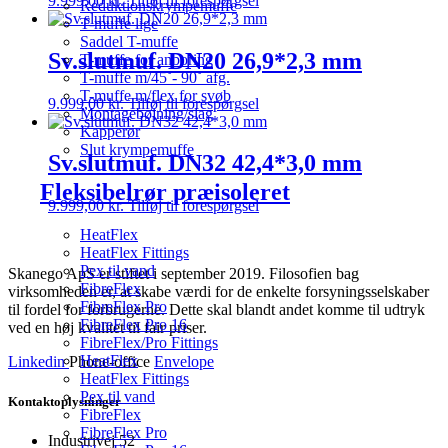
9.999,00
kr.
Tilføj til forespørgsel
Reduktionskrympemuffe
T-muffe lige
Saddel T-muffe
Sv.slutmuf. DN20 26,9*2,3 mm
T-muffe for anboring
T-muffe m/45˚- 90˚ afg.
T-muffe m/flex for svøb
9.999,00
kr.
Tilføj til forespørgsel
Montagebøjning/slag
Kapperør
Slut krympemuffe
Sv.slutmuf. DN32 42,4*3,0 mm
Fleksibelrør præisoleret
9.999,00
kr.
Tilføj til forespørgsel
HeatFlex
HeatFlex Fittings
Pex til vand
Skanego ApS er stiftet i september 2019. Filosofien bag
FibreFlex
virksomheden er, at skabe værdi for de enkelte forsyningsselskaber
FibreFlex Pro
til fordel for forbrugerne. Dette skal blandt andet komme til udtryk
FibreFlex Pro 16
ved en høj kvalitet til fair priser.
FibreFlex/Pro Fittings
HeatFlex
Linkedin
Phone-office
Envelope
HeatFlex Fittings
Pex til vand
Kontaktoplysninger
FibreFlex
FibreFlex Pro
Industrivej 52