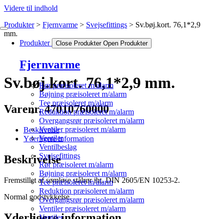
Videre til indhold
Produkter
Fjernvarme
Svejsefittings
Sv.bøj.kort. 76,1*2,9
mm.
Produkter
Close Produkter
Open Produkter
Fjernvarme
Sv.bøj.kort. 76,1*2,9 mm.
Rør præisoleret m/alarm
Bøjning præisoleret m/alarm
Tee præisoleret m/alarm
Varenr. 47010760000
Reduktion præisoleret m/alarm
Overgangsrør præisoleret m/alarm
Ventiler præisoleret m/alarm
Beskrivelse
Ventiler
Yderligere information
Ventilbeslag
Svejsefittings
Beskrivelse
Rør præisoleret m/alarm
Bøjning præisoleret m/alarm
Fremstillet af sømløse stålrør iht. DIN 2605/EN 10253-2.
Tee præisoleret m/alarm
Reduktion præisoleret m/alarm
Normal godstykkelse.
Overgangsrør præisoleret m/alarm
Ventiler præisoleret m/alarm
Yderligere information
Ventiler