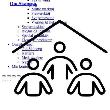
Pex til vand
Om Skanego
Udlejning
Muffe værktøj
Presværktøj
Svejsemaskine
Værktøj til fleksibel rør
Svejsemaskine
Biogas og Industri
Special produkter
El-svejse produkter
Om Skanego
Om Skanego
Karriere
Medarbejdere
Nyhed
Min konto