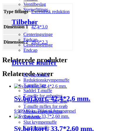
Ventilbeslag
Svejsefittings
Type fittings
Excentrisk reduktion
Tilbehør
Dimension 1
42,4*3.0
Centeringsringe
Endcap
Dimension 2
26,9*2.3
Centeringsringe
Endcap
Relaterede produkter
Diverse muffer
Relaterede varer
Krympemuffe
Reduktionskrympemuffe
T-muffe lige
Saddel T-muffe
T-muffe for anboring
Sv.bøj.kort. 42,4*2,6 mm.
T-muffe m/45˚- 90˚ afg.
T-muffe m/flex for svøb
9.999,00
kr.
Tilføj til forespørgsel
Montagebøjning/slag
Kapperør
Slut krympemuffe
Sv.bøj.kort. 33,7*2,60 mm.
Krympemuffe