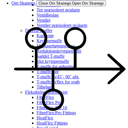
Om Skanego
Close Om Skanego
Open Om Skanego
Svejsefittings
Tee præisoleret m/alarm
Ventilbeslag
Ventiler
Ventiler præisoleret m/alarm
Diverse muffer
Kapperør
Krympemuffe
Montagebøjning/slag
Reduktionskrympemuffe
Saddel T-muffe
Slut krympemuffe
T-muffe for anboring
T-muffe lige
T-muffe m/45˚- 90˚ afg.
T-muffe m/flex for svøb
Tilbehør
Fleksibelrør præisoleret
FibreFlex
FibreFlex Pro
FibreFlex Pro 16
FibreFlex/Pro Fittings
HeatFlex
HeatFlex Fittings