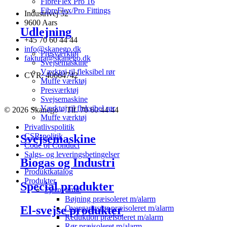
FibreFlex Pro 16
FibreFlex/Pro Fittings
Industrivej 52
9600 Aars
Udlejning
+45 70 60 44 44
info@skanego.dk
Presværktøj
faktura@skanego.dk
Svejsemaskine
Værktøj til fleksibel rør
CVR: 40664742
Muffe værktøj
Presværktøj
Svejsemaskine
Værktøj til fleksibel rør
© 2026 Skanego – Tlf. 70 60 44 44
Muffe værktøj
Privatlivspolitik
CSR-politik
Svejsemaskine
Code of Conduct
Salgs- og leveringsbetingelser
Biogas og Industri
Produktkatalog
Produkter
Special produkter
Fjernvarme
Bøjning præisoleret m/alarm
El-svejse produkter
Overgangsrør præisoleret m/alarm
Reduktion præisoleret m/alarm
Rør præisoleret m/alarm