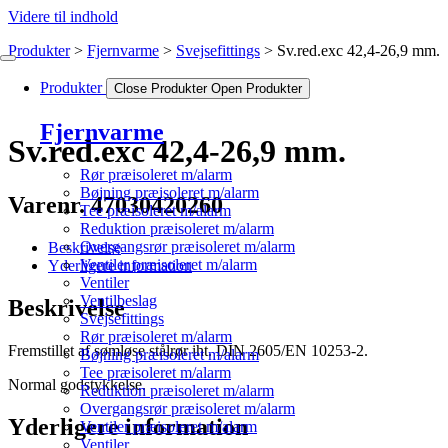
Videre til indhold
Produkter
Fjernvarme
Svejsefittings
Sv.red.exc 42,4-26,9 mm.
Produkter
Close Produkter
Open Produkter
Fjernvarme
Sv.red.exc 42,4-26,9 mm.
Rør præisoleret m/alarm
Bøjning præisoleret m/alarm
Varenr. 47030420260
Tee præisoleret m/alarm
Reduktion præisoleret m/alarm
Overgangsrør præisoleret m/alarm
Beskrivelse
Ventiler præisoleret m/alarm
Yderligere information
Ventiler
Ventilbeslag
Beskrivelse
Svejsefittings
Rør præisoleret m/alarm
Fremstillet af sømløse stålrør iht. DIN 2605/EN 10253-2.
Bøjning præisoleret m/alarm
Tee præisoleret m/alarm
Normal godstykkelse.
Reduktion præisoleret m/alarm
Overgangsrør præisoleret m/alarm
Yderligere information
Ventiler præisoleret m/alarm
Ventiler