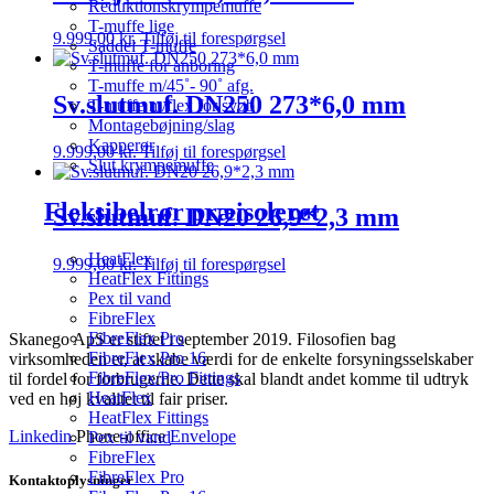
Reduktionskrympemuffe
T-muffe lige
9.999,00
kr.
Tilføj til forespørgsel
Saddel T-muffe
T-muffe for anboring
T-muffe m/45˚- 90˚ afg.
Sv.slutmuf. DN250 273*6,0 mm
T-muffe m/flex for svøb
Montagebøjning/slag
Kapperør
9.999,00
kr.
Tilføj til forespørgsel
Slut krympemuffe
Fleksibelrør præisoleret
Sv.slutmuf. DN20 26,9*2,3 mm
HeatFlex
9.999,00
kr.
Tilføj til forespørgsel
HeatFlex Fittings
Pex til vand
FibreFlex
FibreFlex Pro
Skanego ApS er stiftet i september 2019. Filosofien bag
FibreFlex Pro 16
virksomheden er, at skabe værdi for de enkelte forsyningsselskaber
FibreFlex/Pro Fittings
til fordel for forbrugerne. Dette skal blandt andet komme til udtryk
HeatFlex
ved en høj kvalitet til fair priser.
HeatFlex Fittings
Linkedin
Phone-office
Envelope
Pex til vand
FibreFlex
FibreFlex Pro
Kontaktoplysninger