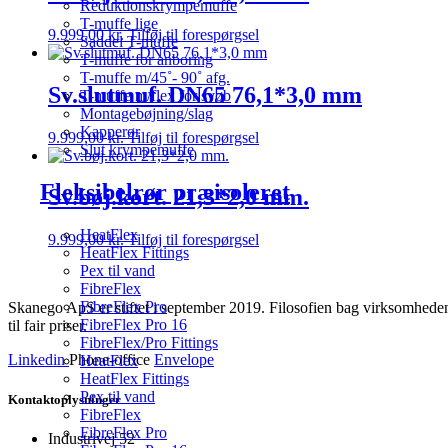
Reduktionskrympemuffe
T-muffe lige
9.999,00
kr.
Tilføj til forespørgsel
Saddel T-muffe
T-muffe for anboring
T-muffe m/45˚- 90˚ afg.
Sv.slutmuf. DN65 76,1*3,0 mm
T-muffe m/flex for svøb
Montagebøjning/slag
Kapperør
9.999,00
kr.
Tilføj til forespørgsel
Slut krympemuffe
Fleksibelrør præisoleret
Sv.bøj.kort. 21,3*2,0 mm.
HeatFlex
9.999,00
kr.
Tilføj til forespørgsel
HeatFlex Fittings
Pex til vand
FibreFlex
FibreFlex Pro
Skanego ApS er stiftet i september 2019. Filosofien bag virksomheden e
FibreFlex Pro 16
til fair priser.
FibreFlex/Pro Fittings
Linkedin
Phone-office
Envelope
HeatFlex
HeatFlex Fittings
Pex til vand
Kontaktoplysninger
FibreFlex
FibreFlex Pro
Industrivej 52