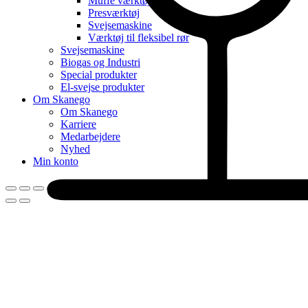
Muffe værktøj
Presværktøj
Svejsemaskine
Værktøj til fleksibel rør
Svejsemaskine
Biogas og Industri
Special produkter
El-svejse produkter
Om Skanego
Om Skanego
Karriere
Medarbejdere
Nyhed
Min konto