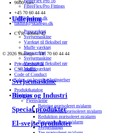
FibreFlex Pro 16
9600 Aars
FibreFlex/Pro Fittings
+45 70 60 44 44
Udlejning
info@skanego.dk
faktura@skanego.dk
Presværktøj
CVR: 40664742
Svejsemaskine
Værktøj til fleksibel rør
Muffe værktøj
Presværktøj
© 2026 Skanego – Tlf. 70 60 44 44
Svejsemaskine
Værktøj til fleksibel rør
Privatlivspolitik
Muffe værktøj
CSR-politik
Code of Conduct
Salgs- og leveringsbetingelser
Svejsemaskine
Produktkatalog
Biogas og Industri
Produkter
Fjernvarme
Bøjning præisoleret m/alarm
Special produkter
Overgangsrør præisoleret m/alarm
Reduktion præisoleret m/alarm
El-svejse produkter
Rør præisoleret m/alarm
Svejsefittings
Tee præisoleret m/alarm