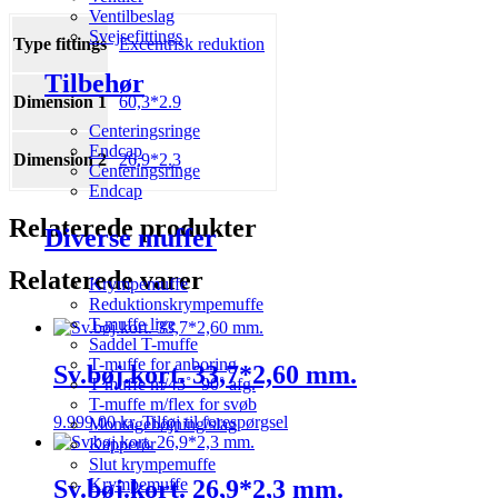
Ventilbeslag
Svejsefittings
Type fittings
Excentrisk reduktion
Tilbehør
Dimension 1
60,3*2.9
Centeringsringe
Endcap
Dimension 2
26,9*2.3
Centeringsringe
Endcap
Relaterede produkter
Diverse muffer
Relaterede varer
Krympemuffe
Reduktionskrympemuffe
T-muffe lige
Saddel T-muffe
T-muffe for anboring
Sv.bøj.kort. 33,7*2,60 mm.
T-muffe m/45˚- 90˚ afg.
T-muffe m/flex for svøb
9.999,00
kr.
Tilføj til forespørgsel
Montagebøjning/slag
Kapperør
Slut krympemuffe
Sv.bøj.kort. 26,9*2,3 mm.
Krympemuffe