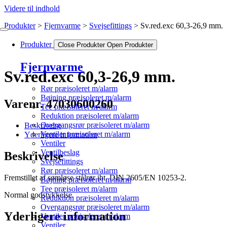
Videre til indhold
Produkter
Fjernvarme
Svejsefittings
Sv.red.exc 60,3-26,9 mm.
Produkter
Close Produkter
Open Produkter
Fjernvarme
Sv.red.exc 60,3-26,9 mm.
Rør præisoleret m/alarm
Bøjning præisoleret m/alarm
Varenr. 47030600260
Tee præisoleret m/alarm
Reduktion præisoleret m/alarm
Overgangsrør præisoleret m/alarm
Beskrivelse
Ventiler præisoleret m/alarm
Yderligere information
Ventiler
Ventilbeslag
Beskrivelse
Svejsefittings
Rør præisoleret m/alarm
Fremstillet af sømløse stålrør iht. DIN 2605/EN 10253-2.
Bøjning præisoleret m/alarm
Tee præisoleret m/alarm
Normal godstykkelse.
Reduktion præisoleret m/alarm
Overgangsrør præisoleret m/alarm
Yderligere information
Ventiler præisoleret m/alarm
Ventiler