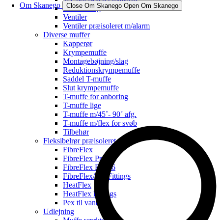
Om Skanego
Close Om Skanego
Open Om Skanego
Ventilbeslag
Ventiler
Ventiler præisoleret m/alarm
Diverse muffer
Kapperør
Krympemuffe
Montagebøjning/slag
Reduktionskrympemuffe
Saddel T-muffe
Slut krympemuffe
T-muffe for anboring
T-muffe lige
T-muffe m/45˚- 90˚ afg.
T-muffe m/flex for svøb
Tilbehør
Fleksibelrør præisoleret
FibreFlex
FibreFlex Pro
FibreFlex Pro 16
FibreFlex/Pro Fittings
HeatFlex
HeatFlex Fittings
Pex til vand
Udlejning