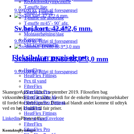
Reduktionskrympemuffe
T-muffe lige
9.999,00
kr.
Tilføj til forespørgsel
Saddel T-muffe
T-muffe for anboring
T-muffe m/45˚- 90˚ afg.
Sv.bøj.kort. 42,4*2,6 mm.
T-muffe m/flex for svøb
Montagebøjning/slag
Kapperør
9.999,00
kr.
Tilføj til forespørgsel
Slut krympemuffe
Fleksibelrør præisoleret
Sv.slutmuf. DN80 88,9*3,0 mm
HeatFlex
9.999,00
kr.
Tilføj til forespørgsel
HeatFlex Fittings
Pex til vand
FibreFlex
FibreFlex Pro
Skanego ApS er stiftet i september 2019. Filosofien bag
FibreFlex Pro 16
virksomheden er, at skabe værdi for de enkelte forsyningsselskaber
FibreFlex/Pro Fittings
til fordel for forbrugerne. Dette skal blandt andet komme til udtryk
HeatFlex
ved en høj kvalitet til fair priser.
HeatFlex Fittings
Linkedin
Phone-office
Envelope
Pex til vand
FibreFlex
FibreFlex Pro
Kontaktoplysninger