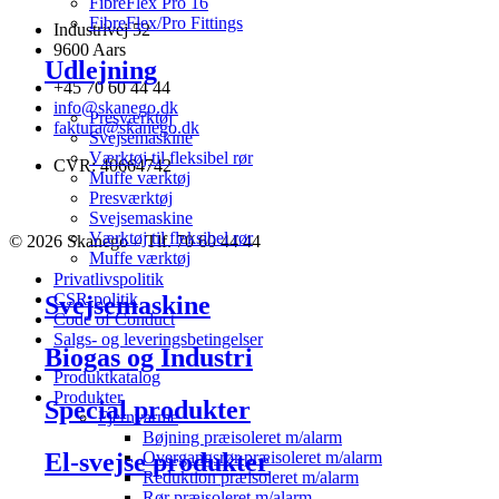
FibreFlex Pro 16
FibreFlex/Pro Fittings
Industrivej 52
9600 Aars
Udlejning
+45 70 60 44 44
info@skanego.dk
Presværktøj
faktura@skanego.dk
Svejsemaskine
Værktøj til fleksibel rør
CVR: 40664742
Muffe værktøj
Presværktøj
Svejsemaskine
Værktøj til fleksibel rør
© 2026 Skanego – Tlf. 70 60 44 44
Muffe værktøj
Privatlivspolitik
CSR-politik
Svejsemaskine
Code of Conduct
Salgs- og leveringsbetingelser
Biogas og Industri
Produktkatalog
Produkter
Special produkter
Fjernvarme
Bøjning præisoleret m/alarm
El-svejse produkter
Overgangsrør præisoleret m/alarm
Reduktion præisoleret m/alarm
Rør præisoleret m/alarm