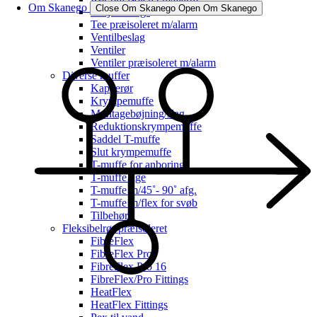
Om Skanego
Close Om Skanego
Open Om Skanego
Svejsefittings
Tee præisoleret m/alarm
Ventilbeslag
Ventiler
Ventiler præisoleret m/alarm
Diverse muffer
Kapperør
Krympemuffe
Montagebøjning/slag
Reduktionskrympemuffe
Saddel T-muffe
Slut krympemuffe
T-muffe for anboring
T-muffe lige
T-muffe m/45˚- 90˚ afg.
T-muffe m/flex for svøb
Tilbehør
Fleksibelrør præisoleret
FibreFlex
FibreFlex Pro
FibreFlex Pro 16
FibreFlex/Pro Fittings
HeatFlex
HeatFlex Fittings