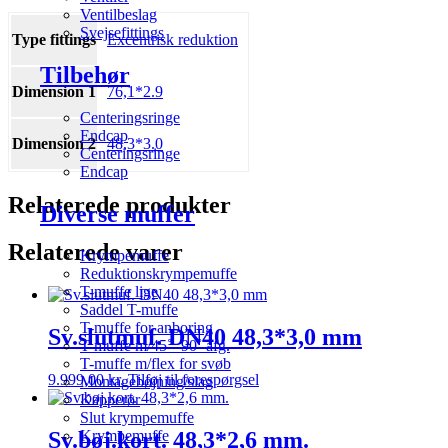
Ventilbeslag
Svejsefittings
Type fittings
Excentrisk reduktion
Tilbehør
Dimension 1
76,1*2.9
Centeringsringe
Endcap
Dimension 2
48,3*3.0
Centeringsringe
Endcap
Relaterede produkter
Diverse muffer
Relaterede varer
Krympemuffe
Reduktionskrympemuffe
T-muffe lige
Saddel T-muffe
T-muffe for anboring
Sv.slutmuf. DN40 48,3*3,0 mm
T-muffe m/45˚- 90˚ afg.
T-muffe m/flex for svøb
9.999,00
kr.
Tilføj til forespørgsel
Montagebøjning/slag
Kapperør
Slut krympemuffe
Sv.bøj.kort. 48,3*2,6 mm.
Krympemuffe