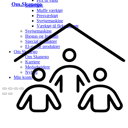
Pex til vand
Om Skanego
Udlejning
Muffe værktøj
Presværktøj
Svejsemaskine
Værktøj til fleksibel rør
Svejsemaskine
Biogas og Industri
Special produkter
El-svejse produkter
Om Skanego
Om Skanego
Karriere
Medarbejdere
Nyhed
Min konto