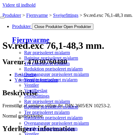
Videre til indhold
Produkter
Fjernvarme
Svejsefittings
Sv.red.exc 76,1-48,3 mm.
Produkter
Close Produkter
Open Produkter
Fjernvarme
Sv.red.exc 76,1-48,3 mm.
Rør præisoleret m/alarm
Bøjning præisoleret m/alarm
Varenr. 47030760480
Tee præisoleret m/alarm
Reduktion præisoleret m/alarm
Overgangsrør præisoleret m/alarm
Beskrivelse
Ventiler præisoleret m/alarm
Yderligere information
Ventiler
Ventilbeslag
Beskrivelse
Svejsefittings
Rør præisoleret m/alarm
Fremstillet af sømløse stålrør iht. DIN 2605/EN 10253-2.
Bøjning præisoleret m/alarm
Tee præisoleret m/alarm
Normal godstykkelse.
Reduktion præisoleret m/alarm
Overgangsrør præisoleret m/alarm
Yderligere information
Ventiler præisoleret m/alarm
Ventiler