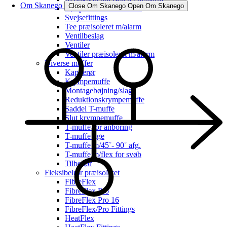
Om Skanego
Close Om Skanego
Open Om Skanego
Rør præisoleret m/alarm
Svejsefittings
Tee præisoleret m/alarm
Ventilbeslag
Ventiler
Ventiler præisoleret m/alarm
Diverse muffer
Kapperør
Krympemuffe
Montagebøjning/slag
Reduktionskrympemuffe
Saddel T-muffe
Slut krympemuffe
T-muffe for anboring
T-muffe lige
T-muffe m/45˚- 90˚ afg.
T-muffe m/flex for svøb
Tilbehør
Fleksibelrør præisoleret
FibreFlex
FibreFlex Pro
FibreFlex Pro 16
FibreFlex/Pro Fittings
HeatFlex