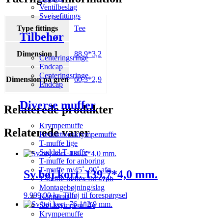
Ventilbeslag
Svejsefittings
Type fittings
Tee
Tilbehør
Dimension 1
88,9*3,2
Centeringsringe
Endcap
Centeringsringe
Dimension på gren
60,3*2,9
Endcap
Diverse muffer
Relaterede produkter
Krympemuffe
Relaterede varer
Reduktionskrympemuffe
T-muffe lige
Saddel T-muffe
T-muffe for anboring
T-muffe m/45˚- 90˚ afg.
Sv.bøj.kort. 139,7*4,0 mm.
T-muffe m/flex for svøb
Montagebøjning/slag
9.999,00
kr.
Tilføj til forespørgsel
Kapperør
Slut krympemuffe
Krympemuffe