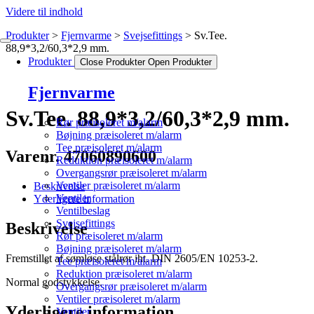
Videre til indhold
Produkter
Fjernvarme
Svejsefittings
Sv.Tee.
88,9*3,2/60,3*2,9 mm.
Produkter
Close Produkter
Open Produkter
Fjernvarme
Sv.Tee. 88,9*3,2/60,3*2,9 mm.
Rør præisoleret m/alarm
Bøjning præisoleret m/alarm
Tee præisoleret m/alarm
Varenr. 47060890600
Reduktion præisoleret m/alarm
Overgangsrør præisoleret m/alarm
Ventiler præisoleret m/alarm
Beskrivelse
Ventiler
Yderligere information
Ventilbeslag
Svejsefittings
Beskrivelse
Rør præisoleret m/alarm
Bøjning præisoleret m/alarm
Fremstillet af sømløse stålrør iht. DIN 2605/EN 10253-2.
Tee præisoleret m/alarm
Reduktion præisoleret m/alarm
Normal godstykkelse.
Overgangsrør præisoleret m/alarm
Ventiler præisoleret m/alarm
Yderligere information
Ventiler