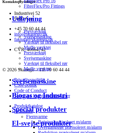
FibreFlex Pro 16
Kontaktoplysninger
FibreFlex/Pro Fittings
Industrivej 52
Udlejning
9600 Aars
+45 70 60 44 44
Presværktøj
info@skanego.dk
Svejsemaskine
faktura@skanego.dk
Værktøj til fleksibel rør
Muffe værktøj
CVR: 40664742
Presværktøj
Svejsemaskine
Værktøj til fleksibel rør
Muffe værktøj
© 2026 Skanego – Tlf. 70 60 44 44
Privatlivspolitik
Svejsemaskine
CSR-politik
Code of Conduct
Biogas og Industri
Salgs- og leveringsbetingelser
Produktkatalog
Special produkter
Produkter
Fjernvarme
El-svejse produkter
Bøjning præisoleret m/alarm
Overgangsrør præisoleret m/alarm
Reduktion præisoleret m/alarm