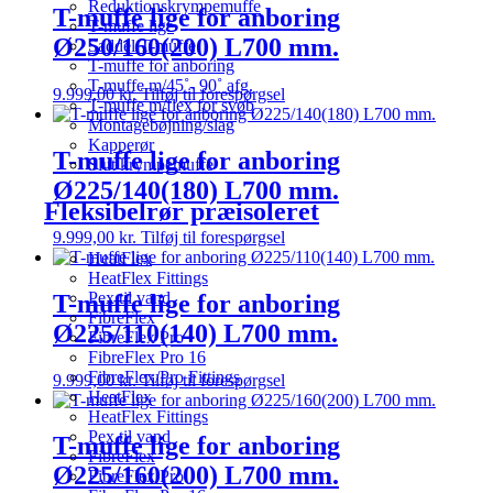
Reduktionskrympemuffe
T-muffe lige for anboring
T-muffe lige
Ø250/160(200) L700 mm.
Saddel T-muffe
T-muffe for anboring
T-muffe m/45˚- 90˚ afg.
9.999,00
kr.
Tilføj til forespørgsel
T-muffe m/flex for svøb
Montagebøjning/slag
Kapperør
T-muffe lige for anboring
Slut krympemuffe
Ø225/140(180) L700 mm.
Fleksibelrør præisoleret
9.999,00
kr.
Tilføj til forespørgsel
HeatFlex
HeatFlex Fittings
Pex til vand
T-muffe lige for anboring
FibreFlex
Ø225/110(140) L700 mm.
FibreFlex Pro
FibreFlex Pro 16
FibreFlex/Pro Fittings
9.999,00
kr.
Tilføj til forespørgsel
HeatFlex
HeatFlex Fittings
Pex til vand
T-muffe lige for anboring
FibreFlex
Ø225/160(200) L700 mm.
FibreFlex Pro