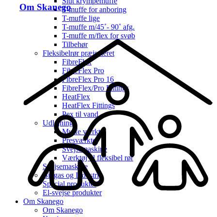
Slut krympemuffe
Om Skanego
T-muffe for anboring
T-muffe lige
T-muffe m/45˚- 90˚ afg.
T-muffe m/flex for svøb
Tilbehør
Fleksibelrør præisoleret
FibreFlex
FibreFlex Pro
FibreFlex Pro 16
FibreFlex/Pro Fittings
HeatFlex
HeatFlex Fittings
Pex til vand
Udlejning
Muffe værktøj
Presværktøj
Svejsemaskine
Værktøj til fleksibel rør
Svejsemaskine
Biogas og Industri
Special produkter
El-svejse produkter
Om Skanego
Om Skanego