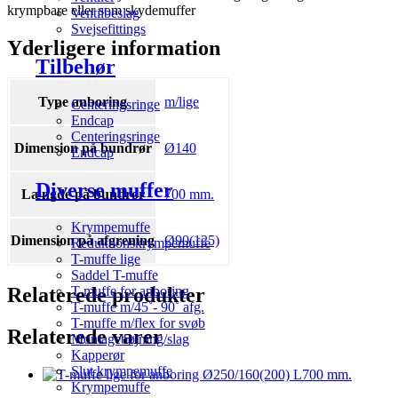
krympbare eller som skydemuffer
Ventilbeslag
Svejsefittings
Yderligere information
Tilbehør
Type anboring
m/lige
Centeringsringe
Endcap
Centeringsringe
Dimension på bundrør
Ø140
Endcap
Diverse muffer
Længde på bundrør
700 mm.
Krympemuffe
Dimension på afgrening
Ø90(125)
Reduktionskrympemuffe
T-muffe lige
Saddel T-muffe
Relaterede produkter
T-muffe for anboring
T-muffe m/45˚- 90˚ afg.
T-muffe m/flex for svøb
Relaterede varer
Montagebøjning/slag
Kapperør
Slut krympemuffe
Krympemuffe