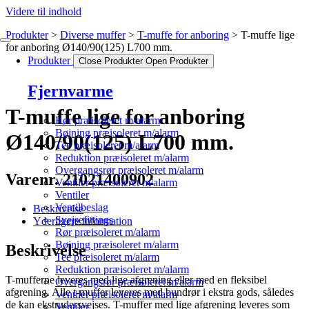
Videre til indhold
Produkter
Diverse muffer
T-muffe for anboring
T-muffe lige
for anboring Ø140/90(125) L700 mm.
Produkter
Close Produkter
Open Produkter
Fjernvarme
T-muffe lige for anboring
Rør præisoleret m/alarm
Bøjning præisoleret m/alarm
Ø140/90(125) L700 mm.
Tee præisoleret m/alarm
Reduktion præisoleret m/alarm
Overgangsrør præisoleret m/alarm
Varenr. 21021400902
Ventiler præisoleret m/alarm
Ventiler
Ventilbeslag
Beskrivelse
Svejsefittings
Yderligere information
Rør præisoleret m/alarm
Bøjning præisoleret m/alarm
Beskrivelse
Tee præisoleret m/alarm
Reduktion præisoleret m/alarm
T-mufferne leveres med lige afgrening eller med en fleksibel
Overgangsrør præisoleret m/alarm
afgrening. Alle t-muffer leveres med bundrør i ekstra gods, således
Ventiler præisoleret m/alarm
de kan ekstrudersvejses. T-muffer med lige afgrening leveres som
Ventiler