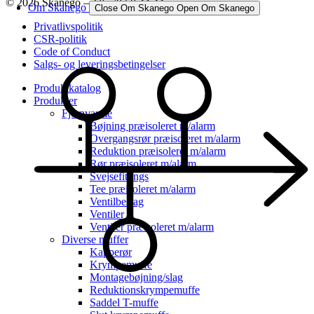
© 2026 Skanego – Tlf. 70 60 44 44
Om Skanego
Close Om Skanego
Open Om Skanego
Privatlivspolitik
CSR-politik
Code of Conduct
Salgs- og leveringsbetingelser
Produktkatalog
Produkter
Fjernvarme
Bøjning præisoleret m/alarm
Overgangsrør præisoleret m/alarm
Reduktion præisoleret m/alarm
Rør præisoleret m/alarm
Svejsefittings
Tee præisoleret m/alarm
Ventilbeslag
Ventiler
Ventiler præisoleret m/alarm
Diverse muffer
Kapperør
Krympemuffe
Montagebøjning/slag
Reduktionskrympemuffe
Saddel T-muffe