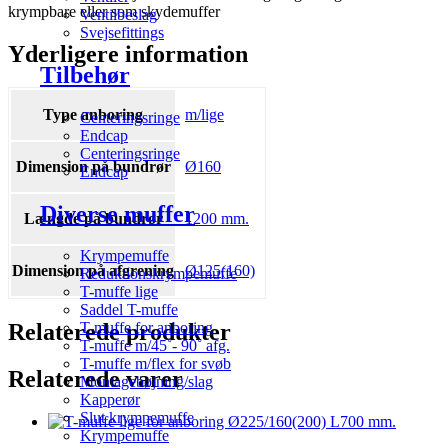
krympbare eller som skydemuffer
Ventilbeslag
Svejsefittings
Yderligere information
Tilbehør
Type anboring
m/lige
Centeringsringe
Endcap
Centeringsringe
Dimension på bundrør
Ø160
Endcap
Diverse muffer
Længde på bundrør
1200 mm.
Krympemuffe
Dimension på afgrening
Ø125(160)
Reduktionskrympemuffe
T-muffe lige
Saddel T-muffe
Relaterede produkter
T-muffe for anboring
T-muffe m/45˚- 90˚ afg.
T-muffe m/flex for svøb
Relaterede varer
Montagebøjning/slag
Kapperør
Slut krympemuffe
Krympemuffe