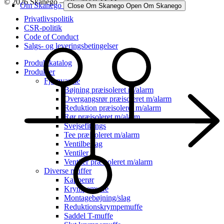
© 2026 Skanego – Tlf. 70 60 44 44
Om Skanego
Close Om Skanego
Open Om Skanego
Privatlivspolitik
CSR-politik
Code of Conduct
Salgs- og leveringsbetingelser
Produktkatalog
Produkter
Fjernvarme
Bøjning præisoleret m/alarm
Overgangsrør præisoleret m/alarm
Reduktion præisoleret m/alarm
Rør præisoleret m/alarm
Svejsefittings
Tee præisoleret m/alarm
Ventilbeslag
Ventiler
Ventiler præisoleret m/alarm
Diverse muffer
Kapperør
Krympemuffe
Montagebøjning/slag
Reduktionskrympemuffe
Saddel T-muffe