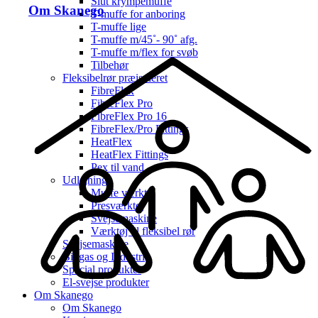
Slut krympemuffe
Om Skanego
T-muffe for anboring
T-muffe lige
T-muffe m/45˚- 90˚ afg.
T-muffe m/flex for svøb
Tilbehør
Fleksibelrør præisoleret
FibreFlex
FibreFlex Pro
FibreFlex Pro 16
FibreFlex/Pro Fittings
HeatFlex
HeatFlex Fittings
Pex til vand
Udlejning
Muffe værktøj
Presværktøj
Svejsemaskine
Værktøj til fleksibel rør
Svejsemaskine
Biogas og Industri
Special produkter
El-svejse produkter
Om Skanego
Om Skanego