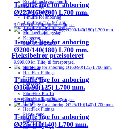
Reduktionskrympemuffe
T-muffe lige for anboring
T-muffe lige
Ø225/160(200) L700 mm.
Saddel T-muffe
T-muffe for anboring
T-muffe m/45˚- 90˚ afg.
9.999,00
kr.
Tilføj til forespørgsel
T-muffe m/flex for svøb
Montagebøjning/slag
Kapperør
T-muffe lige for anboring
Slut krympemuffe
Ø200/140(180) L700 mm.
Fleksibelrør præisoleret
9.999,00
kr.
Tilføj til forespørgsel
HeatFlex
HeatFlex Fittings
Pex til vand
T-muffe lige for anboring
FibreFlex
Ø160/90(125) L700 mm.
FibreFlex Pro
FibreFlex Pro 16
FibreFlex/Pro Fittings
9.999,00
kr.
Tilføj til forespørgsel
HeatFlex
HeatFlex Fittings
Pex til vand
T-muffe lige for anboring
FibreFlex
Ø225/110(140) L700 mm.
FibreFlex Pro