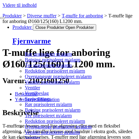
Videre til indhold
Produkter
Diverse muffer
T-muffe for anboring
T-muffe lige
for anboring Ø160/125(160) L1200 mm.
Produkter
Close Produkter
Open Produkter
Fjernvarme
T-muffe lige for anboring
Rør præisoleret m/alarm
Bøjning præisoleret m/alarm
Ø160/125(160) L1200 mm.
Tee præisoleret m/alarm
Reduktion præisoleret m/alarm
Overgangsrør præisoleret m/alarm
Varenr. 21021601250
Ventiler præisoleret m/alarm
Ventiler
Ventilbeslag
Beskrivelse
Svejsefittings
Yderligere information
Rør præisoleret m/alarm
Bøjning præisoleret m/alarm
Beskrivelse
Tee præisoleret m/alarm
Reduktion præisoleret m/alarm
T-mufferne leveres med lige afgrening eller med en fleksibel
Overgangsrør præisoleret m/alarm
afgrening. Alle t-muffer leveres med bundrør i ekstra gods, således
Ventiler præisoleret m/alarm
de kan ekstrudersvejses. T-muffer med lige afgrening leveres som
Ventiler