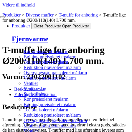
Videre til indhold
Produkter
Diverse muffer
T-muffe for anboring
T-muffe lige
for anboring Ø200/110(140) L700 mm.
Produkter
Close Produkter
Open Produkter
Fjernvarme
T-muffe lige for anboring
Rør præisoleret m/alarm
Bøjning præisoleret m/alarm
Ø200/110(140) L700 mm.
Tee præisoleret m/alarm
Reduktion præisoleret m/alarm
Overgangsrør præisoleret m/alarm
Varenr. 21022001102
Ventiler præisoleret m/alarm
Ventiler
Ventilbeslag
Beskrivelse
Svejsefittings
Yderligere information
Rør præisoleret m/alarm
Bøjning præisoleret m/alarm
Beskrivelse
Tee præisoleret m/alarm
Reduktion præisoleret m/alarm
T-mufferne leveres med lige afgrening eller med en fleksibel
Overgangsrør præisoleret m/alarm
afgrening. Alle t-muffer leveres med bundrør i ekstra gods, således
Ventiler præisoleret m/alarm
de kan ekstrudersvejses. T-muffer med lige afgrening leveres som
Ventiler