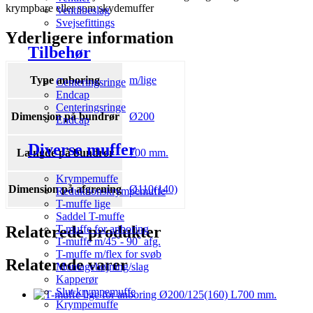
krympbare eller som skydemuffer
Ventilbeslag
Svejsefittings
Yderligere information
Tilbehør
Type anboring
m/lige
Centeringsringe
Endcap
Centeringsringe
Dimension på bundrør
Ø200
Endcap
Diverse muffer
Længde på bundrør
700 mm.
Krympemuffe
Dimension på afgrening
Ø110(140)
Reduktionskrympemuffe
T-muffe lige
Saddel T-muffe
Relaterede produkter
T-muffe for anboring
T-muffe m/45˚- 90˚ afg.
T-muffe m/flex for svøb
Relaterede varer
Montagebøjning/slag
Kapperør
Slut krympemuffe
Krympemuffe