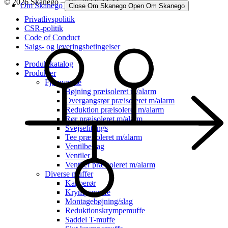
© 2026 Skanego – Tlf. 70 60 44 44
Om Skanego
Close Om Skanego
Open Om Skanego
Privatlivspolitik
CSR-politik
Code of Conduct
Salgs- og leveringsbetingelser
Produktkatalog
Produkter
Fjernvarme
Bøjning præisoleret m/alarm
Overgangsrør præisoleret m/alarm
Reduktion præisoleret m/alarm
Rør præisoleret m/alarm
Svejsefittings
Tee præisoleret m/alarm
Ventilbeslag
Ventiler
Ventiler præisoleret m/alarm
Diverse muffer
Kapperør
Krympemuffe
Montagebøjning/slag
Reduktionskrympemuffe
Saddel T-muffe