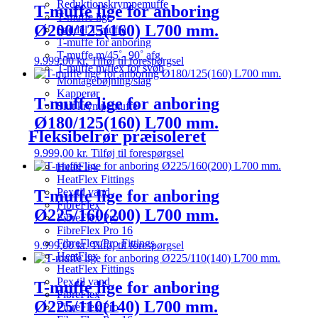
Reduktionskrympemuffe
T-muffe lige for anboring
T-muffe lige
Ø200/125(160) L700 mm.
Saddel T-muffe
T-muffe for anboring
T-muffe m/45˚- 90˚ afg.
9.999,00
kr.
Tilføj til forespørgsel
T-muffe m/flex for svøb
Montagebøjning/slag
Kapperør
T-muffe lige for anboring
Slut krympemuffe
Ø180/125(160) L700 mm.
Fleksibelrør præisoleret
9.999,00
kr.
Tilføj til forespørgsel
HeatFlex
HeatFlex Fittings
Pex til vand
T-muffe lige for anboring
FibreFlex
Ø225/160(200) L700 mm.
FibreFlex Pro
FibreFlex Pro 16
FibreFlex/Pro Fittings
9.999,00
kr.
Tilføj til forespørgsel
HeatFlex
HeatFlex Fittings
Pex til vand
T-muffe lige for anboring
FibreFlex
Ø225/110(140) L700 mm.
FibreFlex Pro