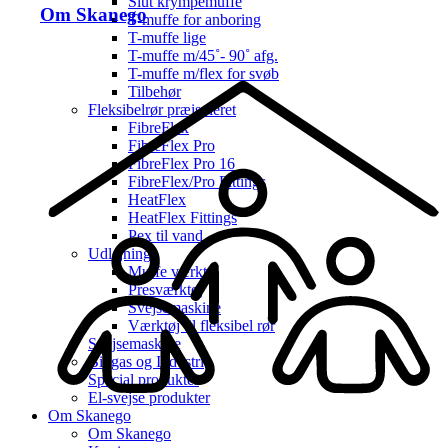
Slut krympemuffe
Om Skanego
T-muffe for anboring
T-muffe lige
T-muffe m/45˚- 90˚ afg.
T-muffe m/flex for svøb
Tilbehør
Fleksibelrør præisoleret
FibreFlex
FibreFlex Pro
FibreFlex Pro 16
FibreFlex/Pro Fittings
HeatFlex
HeatFlex Fittings
Pex til vand
Udlejning
Muffe værktøj
Presværktøj
Svejsemaskine
Værktøj til fleksibel rør
Svejsemaskine
Biogas og Industri
Special produkter
El-svejse produkter
Om Skanego
Om Skanego