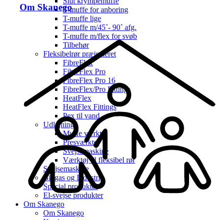
Slut krympemuffe
Om Skanego
T-muffe for anboring
T-muffe lige
T-muffe m/45˚- 90˚ afg.
T-muffe m/flex for svøb
Tilbehør
Fleksibelrør præisoleret
FibreFlex
FibreFlex Pro
FibreFlex Pro 16
FibreFlex/Pro Fittings
HeatFlex
HeatFlex Fittings
Pex til vand
Udlejning
Muffe værktøj
Presværktøj
Svejsemaskine
Værktøj til fleksibel rør
Svejsemaskine
Biogas og Industri
Special produkter
El-svejse produkter
Om Skanego
Om Skanego