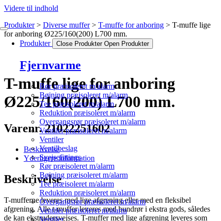
Videre til indhold
Produkter
Diverse muffer
T-muffe for anboring
T-muffe lige
for anboring Ø225/160(200) L700 mm.
Produkter
Close Produkter
Open Produkter
Fjernvarme
T-muffe lige for anboring
Rør præisoleret m/alarm
Bøjning præisoleret m/alarm
Ø225/160(200) L700 mm.
Tee præisoleret m/alarm
Reduktion præisoleret m/alarm
Overgangsrør præisoleret m/alarm
Varenr. 21022251602
Ventiler præisoleret m/alarm
Ventiler
Ventilbeslag
Beskrivelse
Svejsefittings
Yderligere information
Rør præisoleret m/alarm
Bøjning præisoleret m/alarm
Beskrivelse
Tee præisoleret m/alarm
Reduktion præisoleret m/alarm
T-mufferne leveres med lige afgrening eller med en fleksibel
Overgangsrør præisoleret m/alarm
afgrening. Alle t-muffer leveres med bundrør i ekstra gods, således
Ventiler præisoleret m/alarm
de kan ekstrudersvejses. T-muffer med lige afgrening leveres som
Ventiler