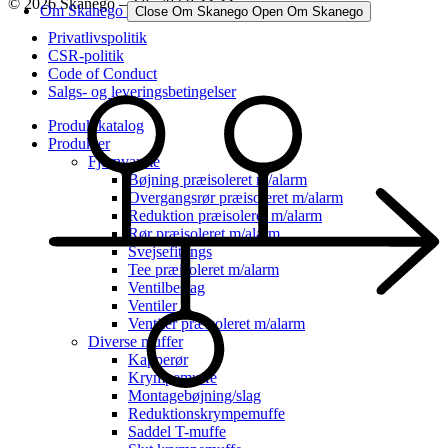
© 2026 Skanego – Tlf. 70 60 44 44
Om Skanego
Close Om Skanego
Open Om Skanego
Privatlivspolitik
CSR-politik
Code of Conduct
Salgs- og leveringsbetingelser
Produktkatalog
Produkter
Fjernvarme
Bøjning præisoleret m/alarm
Overgangsrør præisoleret m/alarm
Reduktion præisoleret m/alarm
Rør præisoleret m/alarm
Svejsefittings
Tee præisoleret m/alarm
Ventilbeslag
Ventiler
Ventiler præisoleret m/alarm
Diverse muffer
Kapperør
Krympemuffe
Montagebøjning/slag
Reduktionskrympemuffe
Saddel T-muffe