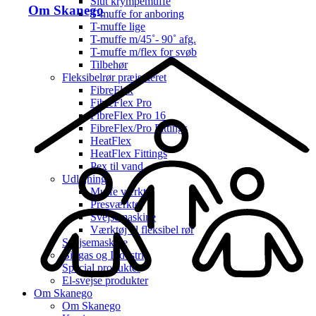
Slut krympemuffe
Om Skanego
T-muffe for anboring
T-muffe lige
T-muffe m/45˚- 90˚ afg.
T-muffe m/flex for svøb
Tilbehør
Fleksibelrør præisoleret
FibreFlex
FibreFlex Pro
FibreFlex Pro 16
FibreFlex/Pro Fittings
HeatFlex
HeatFlex Fittings
Pex til vand
Udlejning
Muffe værktøj
Presværktøj
Svejsemaskine
Værktøj til fleksibel rør
Svejsemaskine
Biogas og Industri
Special produkter
El-svejse produkter
Om Skanego
Om Skanego