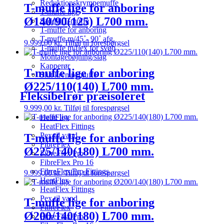
Reduktionskrympemuffe
T-muffe lige for anboring
T-muffe lige
Ø140/90(125) L700 mm.
Saddel T-muffe
T-muffe for anboring
T-muffe m/45˚- 90˚ afg.
9.999,00
kr.
Tilføj til forespørgsel
T-muffe m/flex for svøb
Montagebøjning/slag
Kapperør
T-muffe lige for anboring
Slut krympemuffe
Ø225/110(140) L700 mm.
Fleksibelrør præisoleret
9.999,00
kr.
Tilføj til forespørgsel
HeatFlex
HeatFlex Fittings
Pex til vand
T-muffe lige for anboring
FibreFlex
Ø225/140(180) L700 mm.
FibreFlex Pro
FibreFlex Pro 16
FibreFlex/Pro Fittings
9.999,00
kr.
Tilføj til forespørgsel
HeatFlex
HeatFlex Fittings
Pex til vand
T-muffe lige for anboring
FibreFlex
Ø200/140(180) L700 mm.
FibreFlex Pro