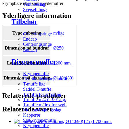
krympbare eller som skydemuffer
Ventilbeslag
Svejsefittings
Yderligere information
Tilbehør
Type anboring
m/lige
Centeringsringe
Endcap
Centeringsringe
Dimension på bundrør
Ø250
Endcap
Diverse muffer
Længde på bundrør
1200 mm.
Krympemuffe
Dimension på afgrening
Ø140(180)
Reduktionskrympemuffe
T-muffe lige
Saddel T-muffe
Relaterede produkter
T-muffe for anboring
T-muffe m/45˚- 90˚ afg.
T-muffe m/flex for svøb
Relaterede varer
Montagebøjning/slag
Kapperør
Slut krympemuffe
Krympemuffe