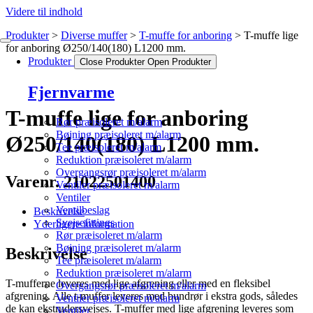
Videre til indhold
Produkter
Diverse muffer
T-muffe for anboring
T-muffe lige
for anboring Ø250/140(180) L1200 mm.
Produkter
Close Produkter
Open Produkter
Fjernvarme
T-muffe lige for anboring
Rør præisoleret m/alarm
Bøjning præisoleret m/alarm
Ø250/140(180) L1200 mm.
Tee præisoleret m/alarm
Reduktion præisoleret m/alarm
Overgangsrør præisoleret m/alarm
Varenr. 21022501400
Ventiler præisoleret m/alarm
Ventiler
Ventilbeslag
Beskrivelse
Svejsefittings
Yderligere information
Rør præisoleret m/alarm
Bøjning præisoleret m/alarm
Beskrivelse
Tee præisoleret m/alarm
Reduktion præisoleret m/alarm
T-mufferne leveres med lige afgrening eller med en fleksibel
Overgangsrør præisoleret m/alarm
afgrening. Alle t-muffer leveres med bundrør i ekstra gods, således
Ventiler præisoleret m/alarm
de kan ekstrudersvejses. T-muffer med lige afgrening leveres som
Ventiler