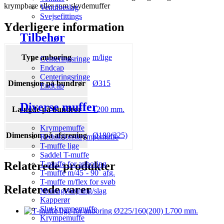
krympbare eller som skydemuffer
Ventilbeslag
Svejsefittings
Yderligere information
Tilbehør
Type anboring
m/lige
Centeringsringe
Endcap
Centeringsringe
Dimension på bundrør
Ø315
Endcap
Diverse muffer
Længde på bundrør
1200 mm.
Krympemuffe
Dimension på afgrening
Ø180(225)
Reduktionskrympemuffe
T-muffe lige
Saddel T-muffe
Relaterede produkter
T-muffe for anboring
T-muffe m/45˚- 90˚ afg.
T-muffe m/flex for svøb
Relaterede varer
Montagebøjning/slag
Kapperør
Slut krympemuffe
Krympemuffe