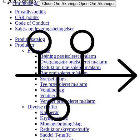
© 2026 Skanego – Tlf. 70 60 44 44
Om Skanego
Close Om Skanego
Open Om Skanego
Privatlivspolitik
CSR-politik
Code of Conduct
Salgs- og leveringsbetingelser
Produktkatalog
Produkter
Fjernvarme
Bøjning præisoleret m/alarm
Overgangsrør præisoleret m/alarm
Reduktion præisoleret m/alarm
Rør præisoleret m/alarm
Svejsefittings
Tee præisoleret m/alarm
Ventilbeslag
Ventiler
Ventiler præisoleret m/alarm
Diverse muffer
Kapperør
Krympemuffe
Montagebøjning/slag
Reduktionskrympemuffe
Saddel T-muffe