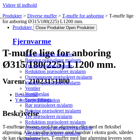
Videre til indhold
Produkter
Diverse muffer
T-muffe for anboring
T-muffe lige
for anboring Ø315/180(225) L1200 mm.
Produkter
Close Produkter
Open Produkter
Fjernvarme
T-muffe lige for anboring
Rør præisoleret m/alarm
Bøjning præisoleret m/alarm
Ø315/180(225) L1200 mm.
Tee præisoleret m/alarm
Reduktion præisoleret m/alarm
Overgangsrør præisoleret m/alarm
Varenr. 21023151800
Ventiler præisoleret m/alarm
Ventiler
Ventilbeslag
Beskrivelse
Svejsefittings
Yderligere information
Rør præisoleret m/alarm
Bøjning præisoleret m/alarm
Beskrivelse
Tee præisoleret m/alarm
Reduktion præisoleret m/alarm
T-mufferne leveres med lige afgrening eller med en fleksibel
Overgangsrør præisoleret m/alarm
afgrening. Alle t-muffer leveres med bundrør i ekstra gods, således
Ventiler præisoleret m/alarm
de kan ekstrudersvejses. T-muffer med lige afgrening leveres som
Ventiler