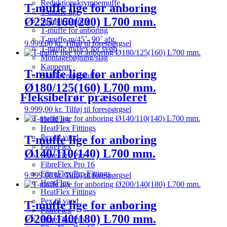
Reduktionskrympemuffe
T-muffe lige for anboring
T-muffe lige
Ø225/160(200) L700 mm.
Saddel T-muffe
T-muffe for anboring
T-muffe m/45˚- 90˚ afg.
9.999,00
kr.
Tilføj til forespørgsel
T-muffe m/flex for svøb
Montagebøjning/slag
Kapperør
T-muffe lige for anboring
Slut krympemuffe
Ø180/125(160) L700 mm.
Fleksibelrør præisoleret
9.999,00
kr.
Tilføj til forespørgsel
HeatFlex
HeatFlex Fittings
Pex til vand
T-muffe lige for anboring
FibreFlex
Ø140/110(140) L700 mm.
FibreFlex Pro
FibreFlex Pro 16
FibreFlex/Pro Fittings
9.999,00
kr.
Tilføj til forespørgsel
HeatFlex
HeatFlex Fittings
Pex til vand
T-muffe lige for anboring
FibreFlex
Ø200/140(180) L700 mm.
FibreFlex Pro