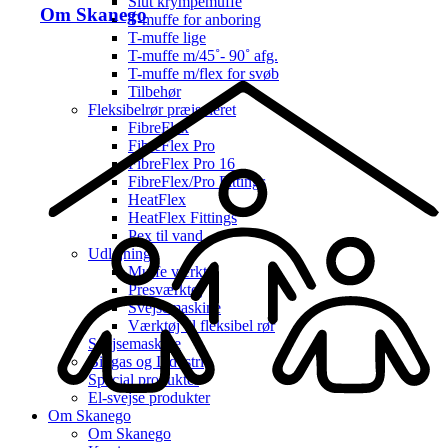
Slut krympemuffe
Om Skanego
T-muffe for anboring
T-muffe lige
T-muffe m/45˚- 90˚ afg.
T-muffe m/flex for svøb
Tilbehør
Fleksibelrør præisoleret
FibreFlex
FibreFlex Pro
FibreFlex Pro 16
FibreFlex/Pro Fittings
HeatFlex
HeatFlex Fittings
Pex til vand
Udlejning
Muffe værktøj
Presværktøj
Svejsemaskine
Værktøj til fleksibel rør
Svejsemaskine
Biogas og Industri
Special produkter
El-svejse produkter
Om Skanego
Om Skanego