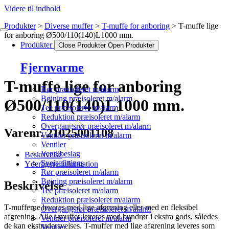
Videre til indhold
Produkter
Diverse muffer
T-muffe for anboring
T-muffe lige
for anboring Ø500/110(140)L1000 mm.
Produkter
Close Produkter
Open Produkter
Fjernvarme
T-muffe lige for anboring
Rør præisoleret m/alarm
Bøjning præisoleret m/alarm
Ø500/110(140)L1000 mm.
Tee præisoleret m/alarm
Reduktion præisoleret m/alarm
Overgangsrør præisoleret m/alarm
Varenr. 21025001108
Ventiler præisoleret m/alarm
Ventiler
Ventilbeslag
Beskrivelse
Svejsefittings
Yderligere information
Rør præisoleret m/alarm
Bøjning præisoleret m/alarm
Beskrivelse
Tee præisoleret m/alarm
Reduktion præisoleret m/alarm
T-mufferne leveres med lige afgrening eller med en fleksibel
Overgangsrør præisoleret m/alarm
afgrening. Alle t-muffer leveres med bundrør i ekstra gods, således
Ventiler præisoleret m/alarm
de kan ekstrudersvejses. T-muffer med lige afgrening leveres som
Ventiler