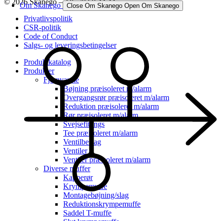
© 2026 Skanego – Tlf. 70 60 44 44
Om Skanego
Close Om Skanego
Open Om Skanego
Privatlivspolitik
CSR-politik
Code of Conduct
Salgs- og leveringsbetingelser
Produktkatalog
Produkter
Fjernvarme
Bøjning præisoleret m/alarm
Overgangsrør præisoleret m/alarm
Reduktion præisoleret m/alarm
Rør præisoleret m/alarm
Svejsefittings
Tee præisoleret m/alarm
Ventilbeslag
Ventiler
Ventiler præisoleret m/alarm
Diverse muffer
Kapperør
Krympemuffe
Montagebøjning/slag
Reduktionskrympemuffe
Saddel T-muffe