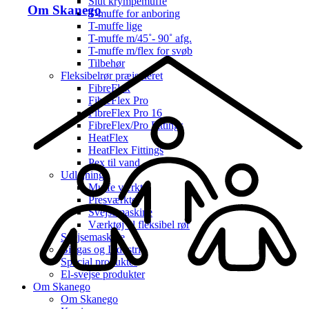
Slut krympemuffe
Om Skanego
T-muffe for anboring
T-muffe lige
T-muffe m/45˚- 90˚ afg.
T-muffe m/flex for svøb
Tilbehør
Fleksibelrør præisoleret
FibreFlex
FibreFlex Pro
FibreFlex Pro 16
FibreFlex/Pro Fittings
HeatFlex
HeatFlex Fittings
Pex til vand
Udlejning
Muffe værktøj
Presværktøj
Svejsemaskine
Værktøj til fleksibel rør
Svejsemaskine
Biogas og Industri
Special produkter
El-svejse produkter
Om Skanego
Om Skanego