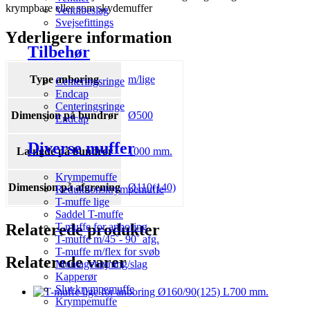
krympbare eller som skydemuffer
Ventilbeslag
Svejsefittings
Yderligere information
Tilbehør
Type anboring
m/lige
Centeringsringe
Endcap
Centeringsringe
Dimension på bundrør
Ø500
Endcap
Diverse muffer
Længde på bundrør
1000 mm.
Krympemuffe
Dimension på afgrening
Ø110(140)
Reduktionskrympemuffe
T-muffe lige
Saddel T-muffe
Relaterede produkter
T-muffe for anboring
T-muffe m/45˚- 90˚ afg.
T-muffe m/flex for svøb
Relaterede varer
Montagebøjning/slag
Kapperør
Slut krympemuffe
Krympemuffe